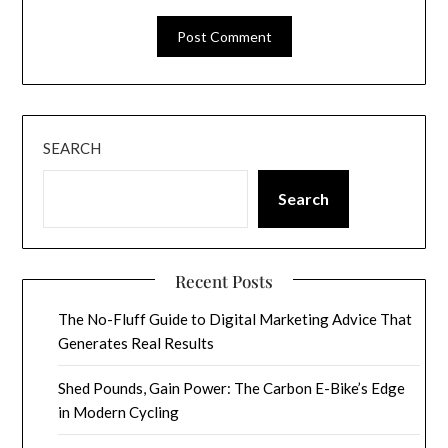
SEARCH
Search
Recent Posts
The No-Fluff Guide to Digital Marketing Advice That
Generates Real Results
Shed Pounds, Gain Power: The Carbon E-Bike’s Edge
in Modern Cycling