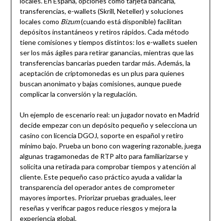
locales. En España, opciones como tarjeta bancaria,
transferencias, e-wallets (Skrill, Neteller) y soluciones
locales como
Bizum
(cuando está disponible) facilitan
depósitos instantáneos y retiros rápidos. Cada método
tiene comisiones y tiempos distintos: los e-wallets suelen
ser los más ágiles para retirar ganancias, mientras que las
transferencias bancarias pueden tardar más. Además, la
aceptación de criptomonedas es un plus para quienes
buscan anonimato y bajas comisiones, aunque puede
complicar la conversión y la regulación.
Un ejemplo de escenario real: un jugador novato en Madrid
decide empezar con un depósito pequeño y selecciona un
casino con licencia DGOJ, soporte en español y retiro
mínimo bajo. Prueba un bono con wagering razonable, juega
algunas tragamonedas de RTP alto para familiarizarse y
solicita una retirada para comprobar tiempos y atención al
cliente. Este pequeño caso práctico ayuda a validar la
transparencia del operador antes de comprometer
mayores importes. Priorizar pruebas graduales, leer
reseñas y verificar pagos reduce riesgos y mejora la
experiencia global.