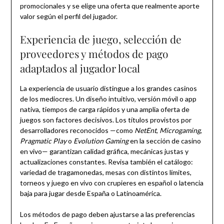
promocionales y se elige una oferta que realmente aporte
valor según el perfil del jugador.
Experiencia de juego, selección de
proveedores y métodos de pago
adaptados al jugador local
La experiencia de usuario distingue a los grandes casinos
de los mediocres. Un diseño intuitivo, versión móvil o app
nativa, tiempos de carga rápidos y una amplia oferta de
juegos son factores decisivos. Los títulos provistos por
desarrolladores reconocidos —como
NetEnt
,
Microgaming
,
Pragmatic Play
o
Evolution Gaming
en la sección de casino
en vivo— garantizan calidad gráfica, mecánicas justas y
actualizaciones constantes. Revisa también el catálogo:
variedad de tragamonedas, mesas con distintos límites,
torneos y juego en vivo con crupieres en español o latencia
baja para jugar desde España o Latinoamérica.
Los métodos de pago deben ajustarse a las preferencias