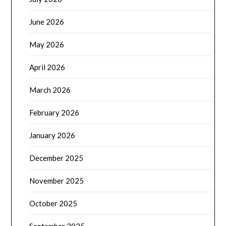
June 2026
May 2026
April 2026
March 2026
February 2026
January 2026
December 2025
November 2025
October 2025
September 2025