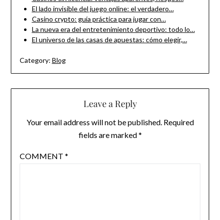
El lado invisible del juego online: el verdadero…
Casino crypto: guía práctica para jugar con…
La nueva era del entretenimiento deportivo: todo lo…
El universo de las casas de apuestas: cómo elegir,…
Category:
Blog
Leave a Reply
Your email address will not be published.
Required
fields are marked
*
COMMENT
*