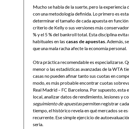
Mucho se habla de la suerte, pero la experiencia
con una metodología definida. Lo primero es est
determinar el tamaño de cada apuesta en función d
criterio de Kelly o sus versiones más conservador
% y el 5 % del bankroll total. Esta disciplina ev
habituales en las
casas de apuestas
. Además, se
que una mala racha afecte la economía personal.
Otra práctica recomendable es especializarse. Qu
menor o las estadísticas avanzadas de la WTA tie
casas no pueden afinar tanto sus cuotas en comp
modo, es más probable encontrar cuotas sobreval
Real Madrid – FC Barcelona. Por supuesto, esta e
local, analizar datos de rendimiento, lesiones y 
seguimiento de apuestas
permiten registrar cada p
tiempo, el histórico revela en qué mercados se es
recurrente. Ese simple ejercicio de autoevaluació
seria.