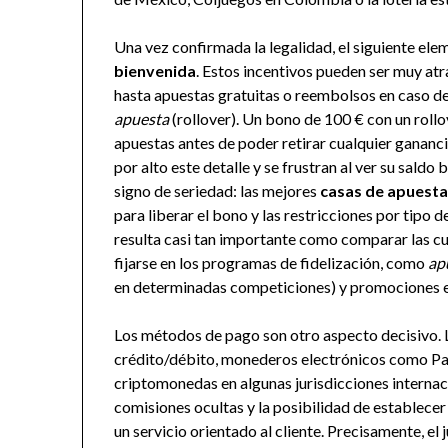
Una vez confirmada la legalidad, el siguiente ele
bienvenida
. Estos incentivos pueden ser muy atr
hasta apuestas gratuitas o reembolsos en caso de
apuesta
(rollover). Un bono de 100 € con un rollo
apuestas antes de poder retirar cualquier ganan
por alto este detalle y se frustran al ver su saldo
signo de seriedad: las mejores
casas de apuest
para liberar el bono y las restricciones por tip
resulta casi tan importante como comparar las cu
fijarse en los programas de fidelización, como
ap
en determinadas competiciones) y promociones e
Los métodos de pago son otro aspecto decisivo. L
crédito/débito, monederos electrónicos como PayPa
criptomonedas en algunas jurisdicciones internacio
comisiones ocultas y la posibilidad de establece
un servicio orientado al cliente. Precisamente, e