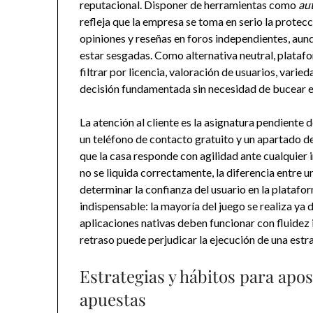
reputacional. Disponer de herramientas como
au
refleja que la empresa se toma en serio la protecc
opiniones y reseñas en foros independientes, aun
estar sesgadas. Como alternativa neutral, plat
filtrar por licencia, valoración de usuarios, varie
decisión fundamentada sin necesidad de bucear 
La atención al cliente es la asignatura pendiente
un teléfono de contacto gratuito y un apartado d
que la casa responde con agilidad ante cualquier
no se liquida correctamente, la diferencia entre u
determinar la confianza del usuario en la plataf
indispensable: la mayoría del juego se realiza y
aplicaciones nativas deben funcionar con fluidez
retraso puede perjudicar la ejecución de una estr
Estrategias y hábitos para apos
apuestas