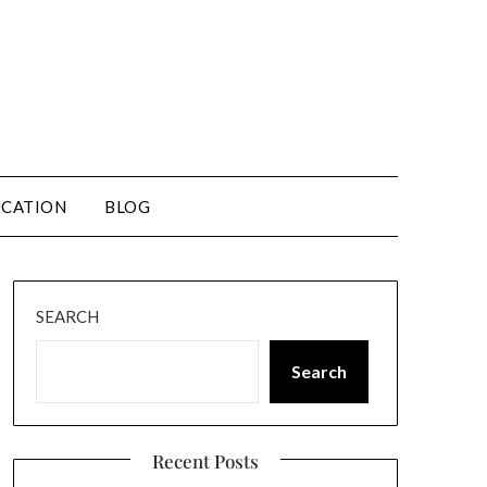
CATION
BLOG
SEARCH
Search
Recent Posts