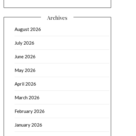
Archives
August 2026
July 2026
June 2026
May 2026
April 2026
March 2026
February 2026
January 2026