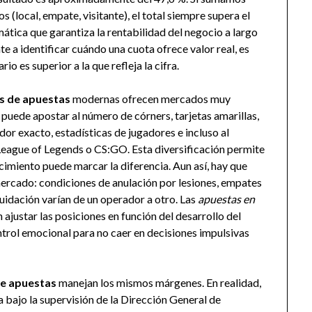
 (local, empate, visitante), el total siempre supera el
ática que garantiza la rentabilidad del negocio a largo
 a identificar cuándo una cuota ofrece valor real, es
io es superior a la que refleja la cifra.
s de apuestas
modernas ofrecen mercados muy
 puede apostar al número de córners, tarjetas amarillas,
or exacto, estadísticas de jugadores e incluso al
eague of Legends o CS:GO. Esta diversificación permite
cimiento puede marcar la diferencia. Aun así, hay que
 mercado: condiciones de anulación por lesiones, empates
uidación varían de un operador a otro. Las
apuestas en
ajustar las posiciones en función del desarrollo del
trol emocional para no caer en decisiones impulsivas
de apuestas
manejan los mismos márgenes. En realidad,
 bajo la supervisión de la Dirección General de