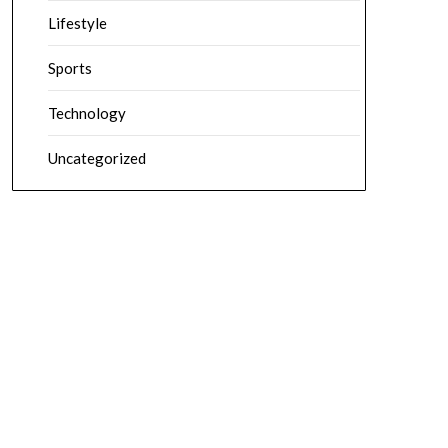
Lifestyle
Sports
Technology
Uncategorized