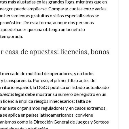
as más ajustadas en las grandes ligas, mientras que en
margen puede ampliarse. Comparar cuotas entre varias
n herramientas gratuitas o sitios especializados se
 pronóstico. De esta forma, aunque dos personas
ota puede hacer que una obtenga un beneficio
a temporada.
r casa de apuestas: licencias, bonos
el mercado de multitud de operadores, y no todos
transparencia. Por eso, el primer filtro antes de
territorio español, la DGOJ publica un listado actualizado
puestas
legal debe mostrar su número de registro en un
n licencia implica riesgos innecesarios: falta de
amar ante organismos reguladores y, en casos extremos,
a se aplica en países latinoamericanos; conviene
organismos como la Dirección General de Juegos y Sorteos
atal de cada jurisdicción.