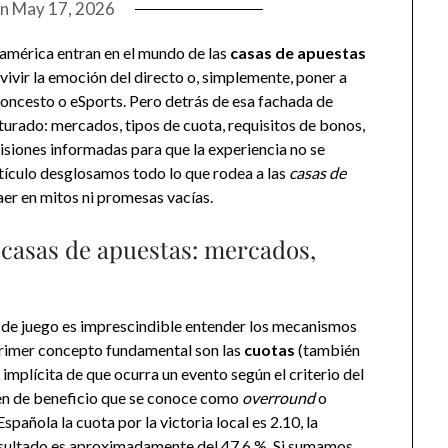
on
May 17, 2026
oamérica entran en el mundo de las
casas de apuestas
 vivir la emoción del directo o, simplemente, poner a
loncesto o eSports. Pero detrás de esa fachada de
urado: mercados, tipos de cuota, requisitos de bonos,
cisiones informadas para que la experiencia no se
tículo desglosamos todo lo que rodea a las
casas de
caer en mitos ni promesas vacías.
casas de apuestas: mercados,
 de juego es imprescindible entender los mecanismos
 primer concepto fundamental son las
cuotas
(también
implícita de que ocurra un evento según el criterio del
en de beneficio que se conoce como
overround
o
spañola la cuota por la victoria local es 2.10, la
resultado es aproximadamente del 47,6 %. Si sumamos