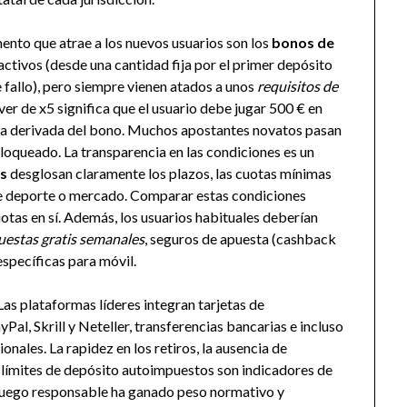
mento que atrae a los nuevos usuarios son los
bonos de
activos (desde una cantidad fija por el primer depósito
 fallo), pero siempre vienen atados a unos
requisitos de
ver de x5 significa que el usuario debe jugar 500 € en
cia derivada del bono. Muchos apostantes novatos pasan
 bloqueado. La transparencia en las condiciones es un
as
desglosan claramente los plazos, las cuotas mínimas
o de deporte o mercado. Comparar estas condiciones
otas en sí. Además, los usuarios habituales deberían
uestas gratis semanales
, seguros de apuesta (cashback
specíficas para móvil.
as plataformas líderes integran tarjetas de
l, Skrill y Neteller, transferencias bancarias e incluso
nales. La rapidez en los retiros, la ausencia de
r límites de depósito autoimpuestos son indicadores de
l juego responsable ha ganado peso normativo y