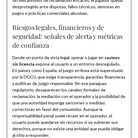
sin mecanismos de reclamación eficaces, el jugador queda
desprotegido ante disputas, fallos técnicos, demoras en
pagos o prácticas comerciales abusivas.
Riesgos legales, financieros y de
seguridad: señales de alerta y métricas
de confianza
Desde un punto de vista legal, operar o jugar en
casinos
sin licencia
expone al usuario a un entorno desregulado.
En países como España, el juego en línea está supervisado
por la DGOJ, que exige transparencia, garantías financieras
y políticas de
juego responsable
. Sin ese paraguas
regulatorio, desaparecen los canales formales de
reclamación, la mediación con el operador y la posibilidad de
que una autoridad imponga sanciones o medidas
correctoras en favor del consumidor. Aunque la
responsabilidad penal suele recaer en el operador, el
usuario puede quedarse sin recursos si se vulneran sus
derechos, porque no existe una entidad que pueda obligar
al sitio a responder.