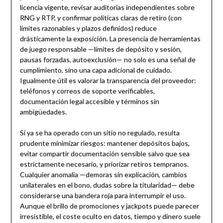
licencia vigente, revisar auditorías independientes sobre
RNG y RTP, y confirmar políticas claras de retiro (con
límites razonables y plazos definidos) reduce
drásticamente la exposición. La presencia de herramientas
de juego responsable —límites de depósito y sesión,
pausas forzadas, autoexclusión— no solo es una señal de
cumplimiento, sino una capa adicional de cuidado.
Igualmente útil es valorar la transparencia del proveedor:
teléfonos y correos de soporte verificables,
documentación legal accesible y términos sin
ambigüedades.
Si ya se ha operado con un sitio no regulado, resulta
prudente minimizar riesgos: mantener depósitos bajos,
evitar compartir documentación sensible salvo que sea
estrictamente necesario, y priorizar retiros tempranos.
Cualquier anomalía —demoras sin explicación, cambios
unilaterales en el bono, dudas sobre la titularidad— debe
considerarse una bandera roja para interrumpir el uso.
Aunque el brillo de promociones y jackpots puede parecer
irresistible, el coste oculto en datos, tiempo y dinero suele