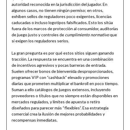
autoridad reconocida en la jurisdicción del jugador. En
algunos casos, no tienen ningún permiso; en otros,
exhiben sellos de reguladores poco exigentes, licencias
caducadas o incluso logotipos falsificados. Esto los sitúa
fuera de los marcos de protección al consumidor, auditorías
de juego justo y controles de
cumplimiento normativo
que
sí exigen los reguladores serios.
La gran pregunta es por qué estos sitios siguen ganando
tracción. La respuesta se encuentra en una combinación
de incentivos agresivos y pocas barreras de entrada.
Suelen ofrecer bonos de bienvenida desproporcionados,
programas VIP con “cashback” elevado y promociones
diarias que prometen multiplicar el bankroll en poco tiempo.
Suman a ello catálogos de juegos extensos, incluyendo
proveedores o títulos que no siempre están disponibles en
mercados regulados, y límites de apuesta o retiro
diseñados para parecer más “flexibles”. Esa estrategia
comercial crea la ilusión de mejores probabilidades y
recompensas inmediatas.