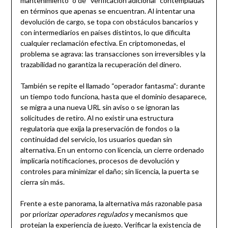
mantenimiento” o de “verificación adicional” contempladas
en términos que apenas se encuentran. Al intentar una
devolución de cargo, se topa con obstáculos bancarios y
con intermediarios en países distintos, lo que dificulta
cualquier reclamación efectiva. En criptomonedas, el
problema se agrava: las transacciones son irreversibles y la
trazabilidad no garantiza la recuperación del dinero.
También se repite el llamado “operador fantasma”: durante
un tiempo todo funciona, hasta que el dominio desaparece,
se migra a una nueva URL sin aviso o se ignoran las
solicitudes de retiro. Al no existir una estructura
regulatoria que exija la preservación de fondos o la
continuidad del servicio, los usuarios quedan sin
alternativa. En un entorno con licencia, un cierre ordenado
implicaría notificaciones, procesos de devolución y
controles para minimizar el daño; sin licencia, la puerta se
cierra sin más.
Frente a este panorama, la alternativa más razonable pasa
por priorizar
operadores regulados
y mecanismos que
protejan la experiencia de juego. Verificar la existencia de