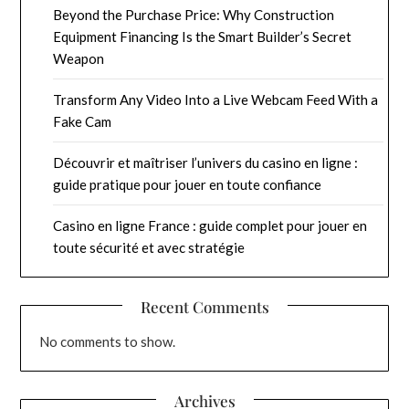
Beyond the Purchase Price: Why Construction
Equipment Financing Is the Smart Builder’s Secret
Weapon
Transform Any Video Into a Live Webcam Feed With a
Fake Cam
Découvrir et maîtriser l’univers du casino en ligne :
guide pratique pour jouer en toute confiance
Casino en ligne France : guide complet pour jouer en
toute sécurité et avec stratégie
Recent Comments
No comments to show.
Archives