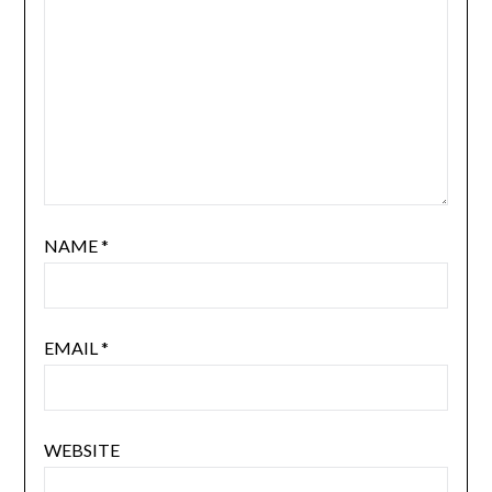
NAME
*
EMAIL
*
WEBSITE