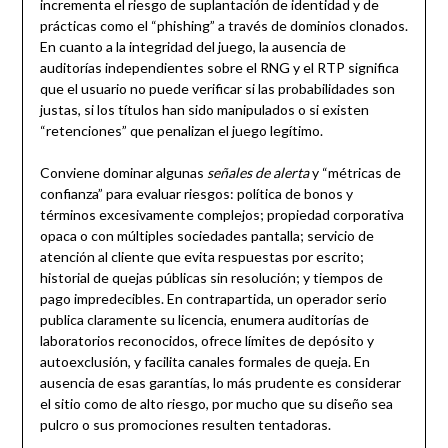
incrementa el riesgo de suplantación de identidad y de
prácticas como el “phishing” a través de dominios clonados.
En cuanto a la integridad del juego, la ausencia de
auditorías independientes sobre el RNG y el RTP significa
que el usuario no puede verificar si las probabilidades son
justas, si los títulos han sido manipulados o si existen
“retenciones” que penalizan el juego legítimo.
Conviene dominar algunas
señales de alerta
y “métricas de
confianza” para evaluar riesgos: política de bonos y
términos excesivamente complejos; propiedad corporativa
opaca o con múltiples sociedades pantalla; servicio de
atención al cliente que evita respuestas por escrito;
historial de quejas públicas sin resolución; y tiempos de
pago impredecibles. En contrapartida, un operador serio
publica claramente su licencia, enumera auditorías de
laboratorios reconocidos, ofrece límites de depósito y
autoexclusión, y facilita canales formales de queja. En
ausencia de esas garantías, lo más prudente es considerar
el sitio como de alto riesgo, por mucho que su diseño sea
pulcro o sus promociones resulten tentadoras.