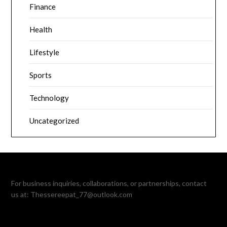
Finance
Health
Lifestyle
Sports
Technology
Uncategorized
For business inquiries, collaborations, or partnerships, contact
us at:
Thessereepat_77@outlook.com