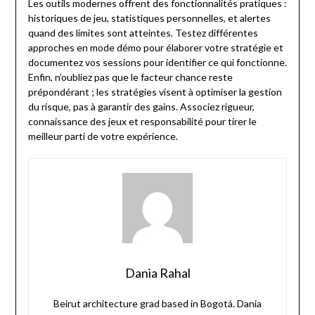
Les outils modernes offrent des fonctionnalités pratiques :
historiques de jeu, statistiques personnelles, et alertes
quand des limites sont atteintes. Testez différentes
approches en mode démo pour élaborer votre stratégie et
documentez vos sessions pour identifier ce qui fonctionne.
Enfin, n’oubliez pas que le facteur chance reste
prépondérant ; les stratégies visent à optimiser la gestion
du risque, pas à garantir des gains. Associez rigueur,
connaissance des jeux et responsabilité pour tirer le
meilleur parti de votre expérience.
Dania Rahal
Beirut architecture grad based in Bogotá. Dania