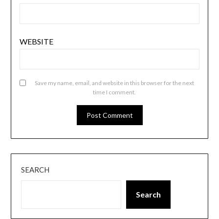
WEBSITE
Save my name, email, and website in this browser for the next
time I comment.
SEARCH
Search