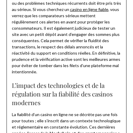
ou des problèmes techniques récurrents doit être pris très
au sérieux. Si vous cherchez un
casino en ligne fiable
, vous
verrez que les comparateurs sérieux mettent
régulièrement ces alertes en avant pour protéger les
consommateurs. Il est également judicieux de tester un
site avec un petit dépôt avant d’engager des sommes plus
conséquentes. Cela permet de vérifier la fluidité des
transactions, le respect des délais annoncés et la
réactivité du support en conditions réelles. En définitive, la
prudence et la vérification active sont les meilleures armes
pour éviter de tomber dans les filets d’une plateforme mal
intentionnée.
L’impact des technologies et de la
régulation sur la fiabilité des casinos
modernes
La fiabilité d’un casino en ligne ne se décrète pas une fois
pour toutes ; elle s’inscrit dans un contexte technologique
et réglementaire en constante évolution. Ces dernières