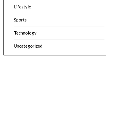
Lifestyle
Sports
Technology
Uncategorized