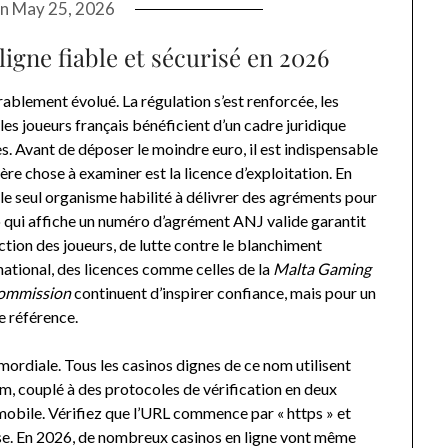
on
May 25, 2026
igne fiable et sécurisé en 2026
ablement évolué. La régulation s’est renforcée, les
les joueurs français bénéficient d’un cadre juridique
s. Avant de déposer le moindre euro, il est indispensable
ière chose à examiner est la licence d’exploitation. En
 le seul organisme habilité à délivrer des agréments pour
no qui affiche un numéro d’agrément ANJ valide garantit
ction des joueurs, de lutte contre le blanchiment
rnational, des licences comme celles de la
Malta Gaming
ommission
continuent d’inspirer confiance, mais pour un
e référence.
imordiale. Tous les casinos dignes de ce nom utilisent
, couplé à des protocoles de vérification en deux
mobile. Vérifiez que l’URL commence par « https » et
sse. En 2026, de nombreux casinos en ligne vont même