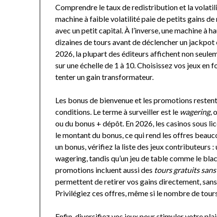
Comprendre le taux de redistribution et la volatil
machine à faible volatilité paie de petits gains d
avec un petit capital. À l’inverse, une machine à h
dizaines de tours avant de déclencher un jackpot c
2026, la plupart des éditeurs affichent non seulem
sur une échelle de 1 à 10. Choisissez vos jeux en 
tenter un gain transformateur.
Les bonus de bienvenue et les promotions restent d
conditions. Le terme à surveiller est le
wagering
, 
ou du bonus + dépôt. En 2026, les casinos sous l
le montant du bonus, ce qui rend les offres beau
un bonus, vérifiez la liste des jeux contributeurs
wagering, tandis qu’un jeu de table comme le blac
promotions incluent aussi des
tours gratuits sans
permettent de retirer vos gains directement, sans 
Privilégiez ces offres, même si le nombre de tour
Enfin, diversifiez vos jeux pour stimuler votre pla