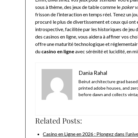
sous à thème, des jeux de table comme le
poker v
frisson de l’interaction en temps réel. Tenez un jo
procuré le plus de divertissement et ceux qui ont
introspective, facilitée par les historiques de je
des casinos en ligne, vous aidera à affiner vos ch
offre une maturité technologique et réglementaire 
du
casino en ligne
avec sérénité et lucidité, en mi
Dania Rahal
Beirut architecture grad based 
printed adobe houses, and zer
before dawn and collects vinta
Related Posts:
Casino en Ligne en 2026 : Plongez dans l’univ