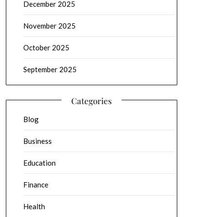
December 2025
November 2025
October 2025
September 2025
Categories
Blog
Business
Education
Finance
Health