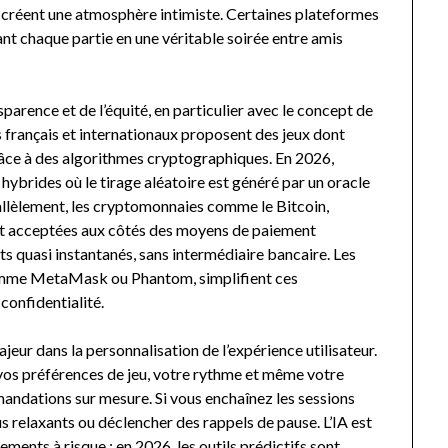
t créent une atmosphère intimiste. Certaines plateformes
nt chaque partie en une véritable soirée entre amis
parence et de l’équité, en particulier avec le concept de
s français et internationaux proposent des jeux dont
 grâce à des algorithmes cryptographiques. En 2026,
ybrides où le tirage aléatoire est généré par un oracle
allèlement, les cryptomonnaies comme le Bitcoin,
ont acceptées aux côtés des moyens de paiement
ts quasi instantanés, sans intermédiaire bancaire. Les
omme MetaMask ou Phantom, simplifient ces
confidentialité.
ajeur dans la personnalisation de l’expérience utilisateur.
 vos préférences de jeu, votre rythme et même votre
andations sur mesure. Si vous enchaînez les sessions
us relaxants ou déclencher des rappels de pause. L’IA est
ments à risque : en 2026, les outils prédictifs sont