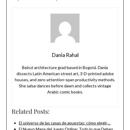
Dania Rahal
Beirut architecture grad based in Bogotá. Dania
dissects Latin American street art, 3-D-printed adobe
houses, and zero-attention-span productivity methods.
She salsa-dances before dawn and collects vintage
Arabic comic books.
Related Posts:
El universo de las casas de apuestas: cómo elegir,…
El Nuevo Mapa del Juego Online: Todo lo que Debes…