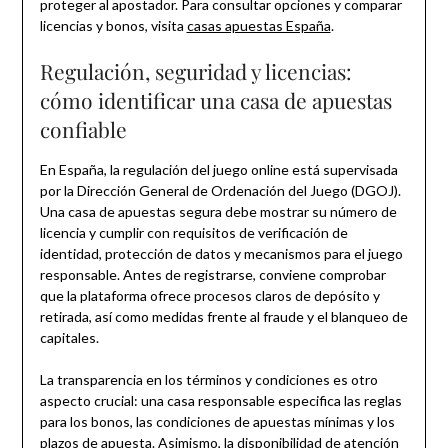
proteger al apostador. Para consultar opciones y comparar
licencias y bonos, visita
casas apuestas España
.
Regulación, seguridad y licencias:
cómo identificar una casa de apuestas
confiable
En España, la regulación del juego online está supervisada
por la Dirección General de Ordenación del Juego (DGOJ).
Una casa de apuestas segura debe mostrar su número de
licencia y cumplir con requisitos de verificación de
identidad, protección de datos y mecanismos para el juego
responsable. Antes de registrarse, conviene comprobar
que la plataforma ofrece procesos claros de depósito y
retirada, así como medidas frente al fraude y el blanqueo de
capitales.
La transparencia en los términos y condiciones es otro
aspecto crucial: una casa responsable especifica las reglas
para los bonos, las condiciones de apuestas mínimas y los
plazos de apuesta. Asimismo, la disponibilidad de atención