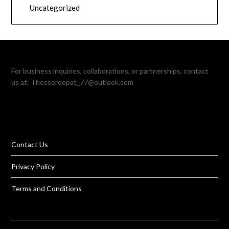
Uncategorized
For business inquiries, collaborations, or partnerships, contact
us at:
Thessereepat_77@outlook.com
Contact Us
Privacy Policy
Terms and Conditions