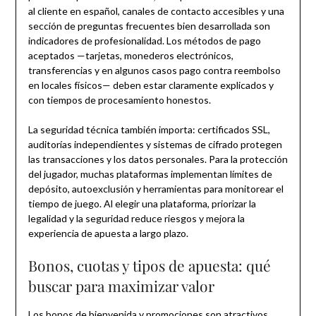
al cliente en español, canales de contacto accesibles y una
sección de preguntas frecuentes bien desarrollada son
indicadores de profesionalidad. Los métodos de pago
aceptados —tarjetas, monederos electrónicos,
transferencias y en algunos casos pago contra reembolso
en locales físicos— deben estar claramente explicados y
con tiempos de procesamiento honestos.
La seguridad técnica también importa: certificados SSL,
auditorías independientes y sistemas de cifrado protegen
las transacciones y los datos personales. Para la protección
del jugador, muchas plataformas implementan límites de
depósito, autoexclusión y herramientas para monitorear el
tiempo de juego. Al elegir una plataforma, priorizar la
legalidad y la seguridad reduce riesgos y mejora la
experiencia de apuesta a largo plazo.
Bonos, cuotas y tipos de apuesta: qué
buscar para maximizar valor
Los bonos de bienvenida y promociones son atractivos,