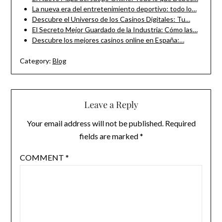
La nueva era del entretenimiento deportivo: todo lo…
Descubre el Universo de los Casinos Digitales: Tu…
El Secreto Mejor Guardado de la Industria: Cómo las…
Descubre los mejores casinos online en España:…
Category:
Blog
Leave a Reply
Your email address will not be published.
Required
fields are marked
*
COMMENT
*