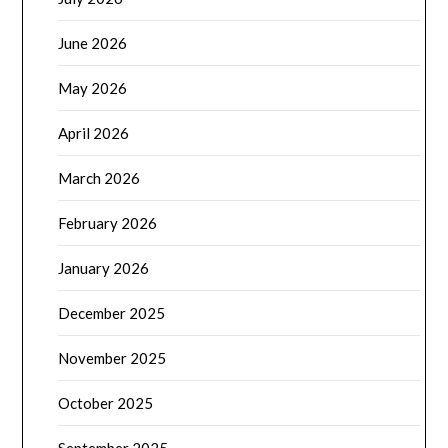
June 2026
May 2026
April 2026
March 2026
February 2026
January 2026
December 2025
November 2025
October 2025
September 2025