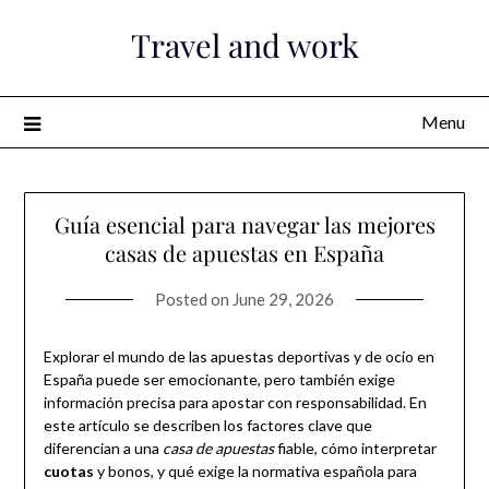
Skip
Travel and work
to
content
Menu
Guía esencial para navegar las mejores
casas de apuestas en España
Posted on
June 29, 2026
Explorar el mundo de las apuestas deportivas y de ocio en
España puede ser emocionante, pero también exige
información precisa para apostar con responsabilidad. En
este artículo se describen los factores clave que
diferencian a una
casa de apuestas
fiable, cómo interpretar
cuotas
y bonos, y qué exige la normativa española para