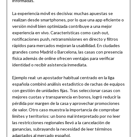
informadas.
La experiencia móvil es decisiva: muchas apuestas se
realizan desde smartphones, por lo que una app eficiente o
versión móvil bien optimizada contribuye a una mejor
experiencia en vivo. Características como cash out,
notificaciones push, retransmisiones en directo y filtros
rápidos para mercados mejoran la usabilidad. En ciudades
grandes como Madrid o Barcelona, las casas con presencia
física además de online ofrecen ventajas para verificar
identidad o recibir asistencia inmediata.
Ejemplo real: un apostador habitual centrado en la liga
española combinó análisis estadístico de rachas de equipos
con gestión de unidades fijas. Tras seleccionar casas con
mejores cuotas y transparencia en bonos, logró reducir la
pérdida por margen de la casa y aprovechar promociones
de valor. Otro caso muestra la importancia de comprobar
límites y territorios: un bono mal interpretado por no leer
las restricciones regionales llevó a la cancelación de
ganancias, subrayando la necesidad de leer términos
adaptados al mercado español.