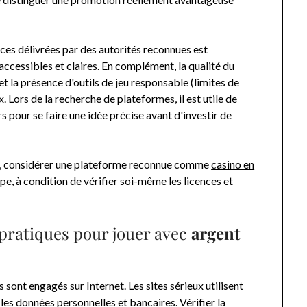
cences délivrées par des autorités reconnues est
 accessibles et claires. En complément, la qualité du
et la présence d'outils de jeu responsable (limites de
 Lors de la recherche de plateformes, il est utile de
s pour se faire une idée précise avant d'investir de
sée, considérer une plateforme reconnue comme
casino en
e, à condition de vérifier soi-même les licences et
 pratiques pour jouer avec
argent
 sont engagés sur Internet. Les sites sérieux utilisent
es données personnelles et bancaires. Vérifier la