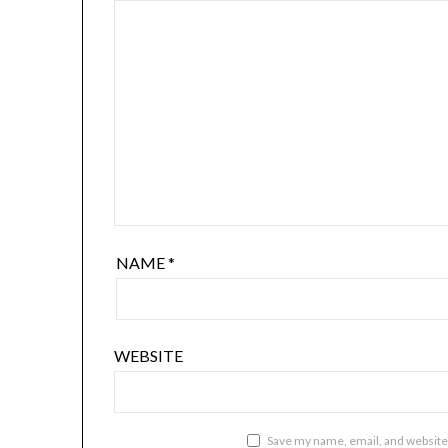
NAME
*
WEBSITE
Save my name, email, and website 