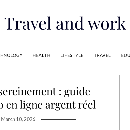
Travel and work
CHNOLOGY
HEALTH
LIFESTYLE
TRAVEL
EDU
sereinement : guide
 en ligne argent réel
n
March 10, 2026