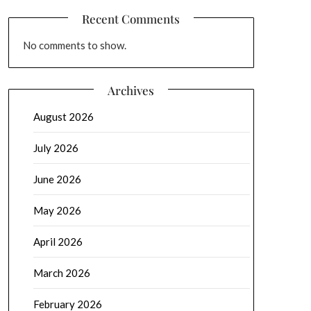
Recent Comments
No comments to show.
Archives
August 2026
July 2026
June 2026
May 2026
April 2026
March 2026
February 2026