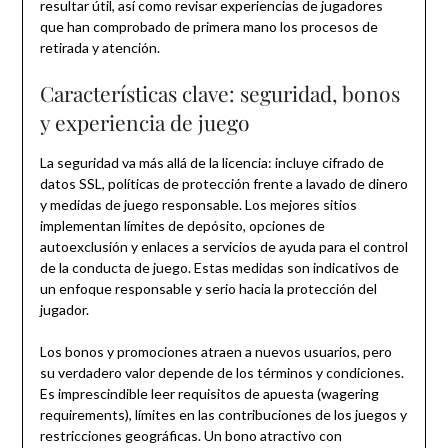
resultar útil, así como revisar experiencias de jugadores
que han comprobado de primera mano los procesos de
retirada y atención.
Características clave: seguridad, bonos
y experiencia de juego
La seguridad va más allá de la licencia: incluye cifrado de
datos SSL, políticas de protección frente a lavado de dinero
y medidas de juego responsable. Los mejores sitios
implementan límites de depósito, opciones de
autoexclusión y enlaces a servicios de ayuda para el control
de la conducta de juego. Estas medidas son indicativos de
un enfoque responsable y serio hacia la protección del
jugador.
Los bonos y promociones atraen a nuevos usuarios, pero
su verdadero valor depende de los términos y condiciones.
Es imprescindible leer requisitos de apuesta (wagering
requirements), límites en las contribuciones de los juegos y
restricciones geográficas. Un bono atractivo con