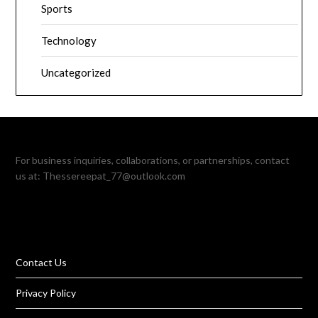
Sports
Technology
Uncategorized
For business inquiries, collaborations, or partnerships, contact
us at:
Thessereepat_77@outlook.com
Contact Us
Privacy Policy