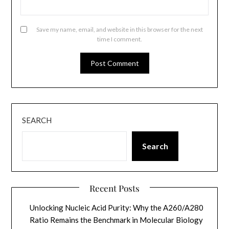
Save my name, email, and website in this browser for the next
time I comment.
SEARCH
Search
Recent Posts
Unlocking Nucleic Acid Purity: Why the A260/A280
Ratio Remains the Benchmark in Molecular Biology