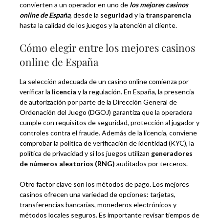
convierten a un operador en uno de
los mejores casinos
online de España
, desde la
seguridad
y la
transparencia
hasta la calidad de los juegos y la atención al cliente.
Cómo elegir entre los mejores casinos
online de España
La selección adecuada de un casino online comienza por
verificar la
licencia
y la regulación. En España, la presencia
de autorización por parte de la Dirección General de
Ordenación del Juego (DGOJ) garantiza que la operadora
cumple con requisitos de seguridad, protección al jugador y
controles contra el fraude. Además de la licencia, conviene
comprobar la política de verificación de identidad (KYC), la
política de privacidad y si los juegos utilizan
generadores
de números aleatorios (RNG)
auditados por terceros.
Otro factor clave son los métodos de pago. Los mejores
casinos ofrecen una variedad de opciones: tarjetas,
transferencias bancarias, monederos electrónicos y
métodos locales seguros. Es importante revisar tiempos de