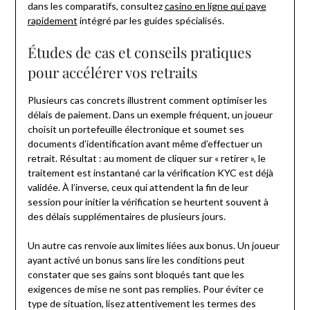
dans les comparatifs, consultez
casino en ligne qui paye
rapidement
intégré par les guides spécialisés.
Études de cas et conseils pratiques
pour accélérer vos retraits
Plusieurs cas concrets illustrent comment optimiser les
délais de paiement. Dans un exemple fréquent, un joueur
choisit un portefeuille électronique et soumet ses
documents d’identification avant même d’effectuer un
retrait. Résultat : au moment de cliquer sur « retirer », le
traitement est instantané car la vérification KYC est déjà
validée. À l’inverse, ceux qui attendent la fin de leur
session pour initier la vérification se heurtent souvent à
des délais supplémentaires de plusieurs jours.
Un autre cas renvoie aux limites liées aux bonus. Un joueur
ayant activé un bonus sans lire les conditions peut
constater que ses gains sont bloqués tant que les
exigences de mise ne sont pas remplies. Pour éviter ce
type de situation, lisez attentivement les termes des