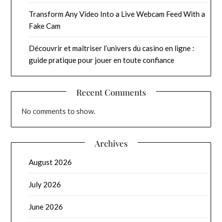
Transform Any Video Into a Live Webcam Feed With a
Fake Cam
Découvrir et maîtriser l’univers du casino en ligne :
guide pratique pour jouer en toute confiance
Recent Comments
No comments to show.
Archives
August 2026
July 2026
June 2026