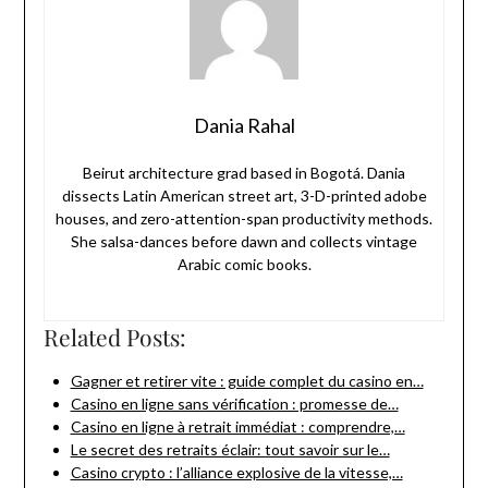
Dania Rahal
Beirut architecture grad based in Bogotá. Dania
dissects Latin American street art, 3-D-printed adobe
houses, and zero-attention-span productivity methods.
She salsa-dances before dawn and collects vintage
Arabic comic books.
Related Posts:
Gagner et retirer vite : guide complet du casino en…
Casino en ligne sans vérification : promesse de…
Casino en ligne à retrait immédiat : comprendre,…
Le secret des retraits éclair: tout savoir sur le…
Casino crypto : l’alliance explosive de la vitesse,…