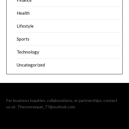
Health
Lifestyle
Sports
Technology
Uncategorized
For business inquiries, collaborations, or partnerships, contact
us at:
Thessereepat_77@outlook.com