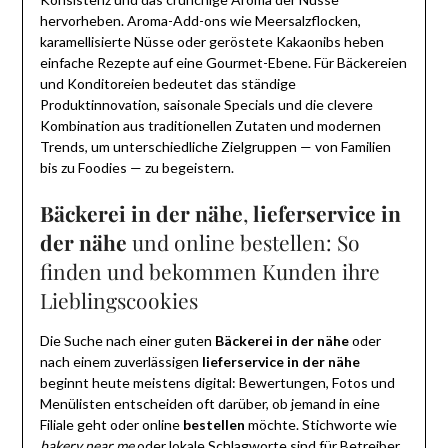
hervorheben. Aroma-Add-ons wie Meersalzflocken,
karamellisierte Nüsse oder geröstete Kakaonibs heben
einfache Rezepte auf eine Gourmet-Ebene. Für Bäckereien
und Konditoreien bedeutet das ständige
Produktinnovation, saisonale Specials und die clevere
Kombination aus traditionellen Zutaten und modernen
Trends, um unterschiedliche Zielgruppen — von Familien
bis zu Foodies — zu begeistern.
Bäckerei in der nähe
,
lieferservice in
der nähe
und online bestellen: So
finden und bekommen Kunden ihre
Lieblingscookies
Die Suche nach einer guten
Bäckerei in der nähe
oder
nach einem zuverlässigen
lieferservice in der nähe
beginnt heute meistens digital: Bewertungen, Fotos und
Menülisten entscheiden oft darüber, ob jemand in eine
Filiale geht oder online
bestellen
möchte. Stichworte wie
bakery near me
oder lokale Schlagworte sind für Betreiber