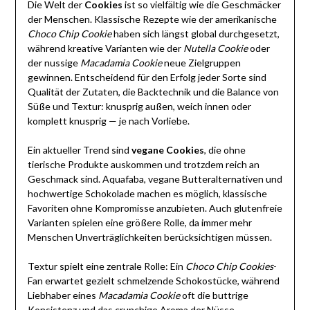
Die Welt der
Cookies
ist so vielfältig wie die Geschmäcker
der Menschen. Klassische Rezepte wie der amerikanische
Choco Chip Cookie
haben sich längst global durchgesetzt,
während kreative Varianten wie der
Nutella Cookie
oder
der nussige
Macadamia Cookie
neue Zielgruppen
gewinnen. Entscheidend für den Erfolg jeder Sorte sind
Qualität der Zutaten, die Backtechnik und die Balance von
Süße und Textur: knusprig außen, weich innen oder
komplett knusprig — je nach Vorliebe.
Ein aktueller Trend sind
vegane Cookies
, die ohne
tierische Produkte auskommen und trotzdem reich an
Geschmack sind. Aquafaba, vegane Butteralternativen und
hochwertige Schokolade machen es möglich, klassische
Favoriten ohne Kompromisse anzubieten. Auch glutenfreie
Varianten spielen eine größere Rolle, da immer mehr
Menschen Unverträglichkeiten berücksichtigen müssen.
Textur spielt eine zentrale Rolle: Ein
Choco Chip Cookies
-
Fan erwartet gezielt schmelzende Schokostücke, während
Liebhaber eines
Macadamia Cookie
oft die buttrige
Konsistenz und das crunchige Aroma der Nüsse