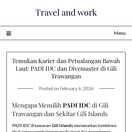
Skip
Travel and work
to
content
Menu
Temukan Karier dan Petualangan Bawah
Laut: PADI IDC dan Divemaster di Gili
Trawangan
Posted on
February 6, 2026
Mengapa Memilih
PADI IDC
di Gili
Trawangan dan Sekitar Gili Islands
PADI IDC
di kawasan
Gili Islands
menawarkan kombinasi
ideal antara pembelajaran profesional dan pengalaman