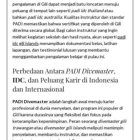
pengalaman di Gili dapat menjadi batu loncatan menuju
peluang di tempat lain seperti
padi idc thailand
atau
bahkan
padi idc austrailia
. Kualitas instruktur dan standar
PADI memastikan bahwa sertifikat yang diperoleh di Gili
diterima secara global. Bagi calon instruktur yang ingin
melihat kegiatan sekolah dan hasil nyata, akun seperti
padi
idc gili islands
menampilkan dokumentasi kelas, latihan
lapangan, dan testimonial lulusan yang membantu
menggambarkan pengalaman belajar di pulau ini.
Perbedaan Antara
PADI Divemaster
,
IDC
, dan Peluang Karir di Indonesia
dan Internasional
PADI Divemaster
adalah langkah awal menuju karier
profesional di dunia menyelam, dan program ini populer di
Gili
karena durasinya yang fleksibel dan fokus pada
keterampilan kepemimpinan. Peran seorang
divemaster gili
trawangan
atau
divemaster gili islands
meliputi memimpin
penyelaman, membantu instruktur, dan memastikan