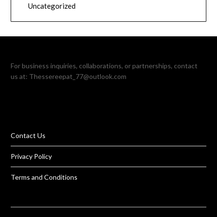
Uncategorized
For business inquiries, collaborations, or partnerships, contact
us at:
Thessereepat_77@outlook.com
Contact Us
Privacy Policy
Terms and Conditions