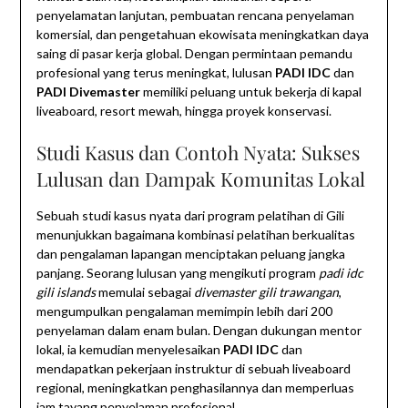
penyelamatan lanjutan, pembuatan rencana penyelaman
komersial, dan pengetahuan ekowisata meningkatkan daya
saing di pasar kerja global. Dengan permintaan pemandu
profesional yang terus meningkat, lulusan
PADI IDC
dan
PADI Divemaster
memiliki peluang untuk bekerja di kapal
liveaboard, resort mewah, hingga proyek konservasi.
Studi Kasus dan Contoh Nyata: Sukses
Lulusan dan Dampak Komunitas Lokal
Sebuah studi kasus nyata dari program pelatihan di Gili
menunjukkan bagaimana kombinasi pelatihan berkualitas
dan pengalaman lapangan menciptakan peluang jangka
panjang. Seorang lulusan yang mengikuti program
padi idc
gili islands
memulai sebagai
divemaster gili trawangan
,
mengumpulkan pengalaman memimpin lebih dari 200
penyelaman dalam enam bulan. Dengan dukungan mentor
lokal, ia kemudian menyelesaikan
PADI IDC
dan
mendapatkan pekerjaan instruktur di sebuah liveaboard
regional, meningkatkan penghasilannya dan memperluas
jam tayang penyelaman profesional.