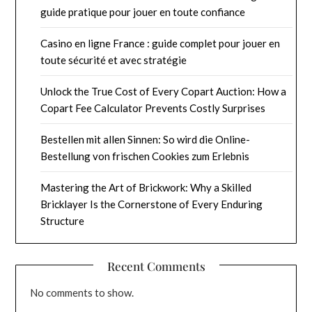
guide pratique pour jouer en toute confiance
Casino en ligne France : guide complet pour jouer en
toute sécurité et avec stratégie
Unlock the True Cost of Every Copart Auction: How a
Copart Fee Calculator Prevents Costly Surprises
Bestellen mit allen Sinnen: So wird die Online-
Bestellung von frischen Cookies zum Erlebnis
Mastering the Art of Brickwork: Why a Skilled
Bricklayer Is the Cornerstone of Every Enduring
Structure
Recent Comments
No comments to show.