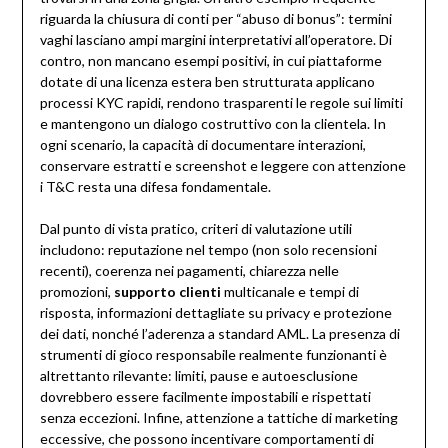
riguarda la chiusura di conti per “abuso di bonus”: termini
vaghi lasciano ampi margini interpretativi all’operatore. Di
contro, non mancano esempi positivi, in cui piattaforme
dotate di una licenza estera ben strutturata applicano
processi KYC rapidi, rendono trasparenti le regole sui limiti
e mantengono un dialogo costruttivo con la clientela. In
ogni scenario, la capacità di documentare interazioni,
conservare estratti e screenshot e leggere con attenzione
i T&C resta una difesa fondamentale.
Dal punto di vista pratico, criteri di valutazione utili
includono: reputazione nel tempo (non solo recensioni
recenti), coerenza nei pagamenti, chiarezza nelle
promozioni,
supporto clienti
multicanale e tempi di
risposta, informazioni dettagliate su privacy e protezione
dei dati, nonché l’aderenza a standard AML. La presenza di
strumenti di gioco responsabile realmente funzionanti è
altrettanto rilevante: limiti, pause e autoesclusione
dovrebbero essere facilmente impostabili e rispettati
senza eccezioni. Infine, attenzione a tattiche di marketing
eccessive, che possono incentivare comportamenti di