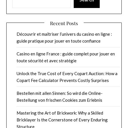
Recent Posts
Découvrir et maîtriser l’univers du casino en ligne :
guide pratique pour jouer en toute confiance
Casino en ligne France : guide complet pour jouer en
toute sécurité et avec stratégie
Unlock the True Cost of Every Copart Auction: How a
Copart Fee Calculator Prevents Costly Surprises
Bestellen mit allen Sinnen: So wird die Online-
Bestellung von frischen Cookies zum Erlebnis
Mastering the Art of Brickwork: Why a Skilled
Bricklayer Is the Cornerstone of Every Enduring
Structure