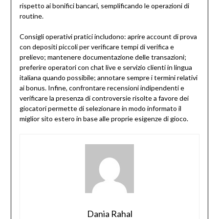
rispetto ai bonifici bancari, semplificando le operazioni di
routine.
Consigli operativi pratici includono: aprire account di prova
con depositi piccoli per verificare tempi di verifica e
prelievo; mantenere documentazione delle transazioni;
preferire operatori con chat live e servizio clienti in lingua
italiana quando possibile; annotare sempre i termini relativi
ai bonus. Infine, confrontare recensioni indipendenti e
verificare la presenza di controversie risolte a favore dei
giocatori permette di selezionare in modo informato il
miglior sito estero in base alle proprie esigenze di gioco.
Dania Rahal