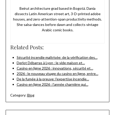
Beirut architecture grad based in Bogotá. Dania
dissects Latin American street art, 3-D-printed adobe
houses, and zero-attention-span productivity methods.
She salsa-dances before dawn and collects vintage
Arabic comic books.
Related Posts:
Sécurité incendie maîtrisée: de la vérification des…
Derlot Débarras à Lyon : le vide maison et…
Casino en ligne 2026 : innovations, sécurité et…
2026 : le nouveau visage du casino en ligne, entre…
De la fumée à la preuve: l’expertise incendie…
Casino en ligne 2026 : l’année charnière qui…
Category:
Blog