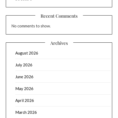
Recent Comments
No comments to show.
Archives
August 2026
July 2026
June 2026
May 2026
April 2026
March 2026