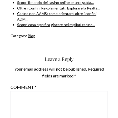
Scopri il mondo dei casino online esteri: guida…
Oltre i Confini Regolamentati: Esplorare la Realtà…
Casino non AAMS: come orientarsi oltre i confini
ADM…
Scopri cosa significa giocare nei migliori casino…
Category:
Blog
Leave a Reply
Your email address will not be published.
Required
fields are marked
*
COMMENT
*