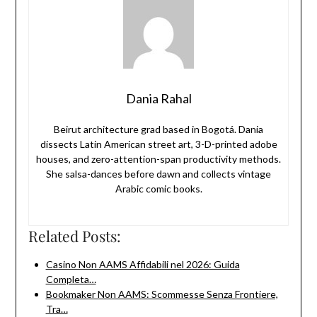
Dania Rahal
Beirut architecture grad based in Bogotá. Dania
dissects Latin American street art, 3-D-printed adobe
houses, and zero-attention-span productivity methods.
She salsa-dances before dawn and collects vintage
Arabic comic books.
Related Posts:
Casino Non AAMS Affidabili nel 2026: Guida
Completa…
Bookmaker Non AAMS: Scommesse Senza Frontiere,
Tra…