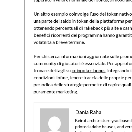
Un altro esempio coinvolge l’uso del token nativo
una parte del saldo in token della piattaforma pe
ottenendo percentuali di rakeback più alte e cashb
benefici ricorrenti del programma hanno garantit
volatilità a breve termine.
Per chi cerca informazioni aggiornate sulle promozi
community di giocatori è essenziale. Per approfon
trovare dettagli su
coinpoker bonus
, integrando t
condizioni. Infine, tenere traccia delle proprie p
periodica delle strategie permette di capire qual
puramente marketing.
Dania Rahal
Beirut architecture grad based 
printed adobe houses, and zer