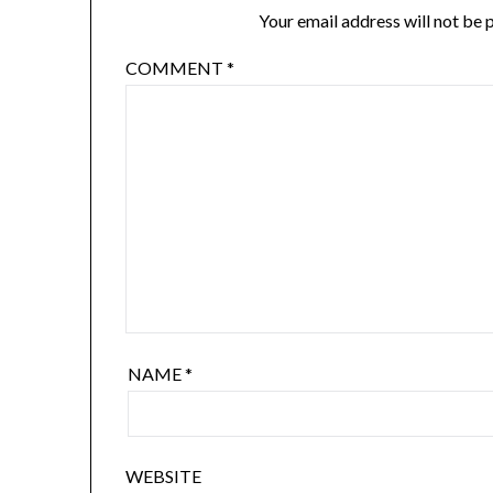
Your email address will not be 
COMMENT
*
NAME
*
WEBSITE