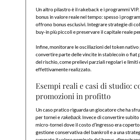
Un altro pilastro è il rakeback e i programmi VIP
bonus in valore reale nel tempo: spesso i program
offrono bonus esclusivi. Integrare strategie di co
buy-in più piccoli e preservare il capitale reale per 
Infine, monitorare le oscillazioni del token nativo 
convertire parte delle vincite in stablecoin o fiat
del rischio, come prelievi parziali regolari e limit
effettivamente realizzato.
Esempi reali e casi di studio:
promozioni in profitto
Un caso pratico riguarda un giocatore che ha sf
per tornei e
rakeback
. Invece di convertire subito
micro-tornei dove il costo d’ingresso era coperto 
gestione conservativa del bankroll e a una strategi
superato il valore nominale del bonus, dimostrand