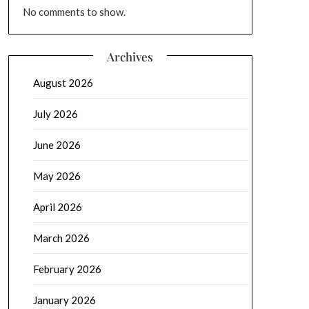
No comments to show.
Archives
August 2026
July 2026
June 2026
May 2026
April 2026
March 2026
February 2026
January 2026