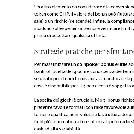
Un altro elemento da considerare è la conversione 
token come CHP, il valore del bonus può fluttuar
sale) o un rischio (se scende). Infine, la complian
incidono sull’esperienza: sempre verificare limiti
prima di accettare qualsiasi offerta.
Strategie pratiche per sfruttare
Per massimizzare un
coinpoker bonus
è utile a
bankroll, scelta dei giochi e conoscenza dei termi
separato per i fondi bonus aiuta a monitorare la 
cosa è disponibile per il gioco e cosa è soggetto 
La scelta dei giochi è cruciale. Molti bonus richie
preferire tavoli e formati con rake favorevole aum
tornei o qualificazioni, valutare la struttura dei p
field più contenuto o a freeroll mirati può tradur
cash ad alta variabilità.