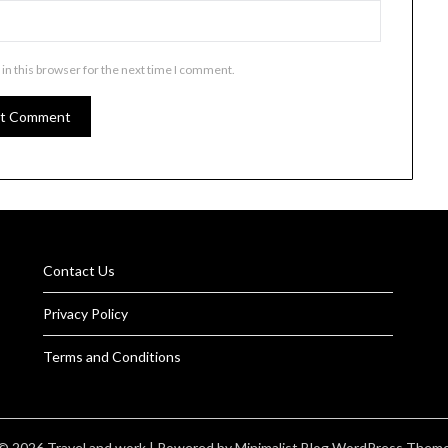
in this browser for the next time I comment.
Contact Us
Privacy Policy
Terms and Conditions
© 2026 Travel and work
| Powered by
Minimalist Blog
WordPress Them