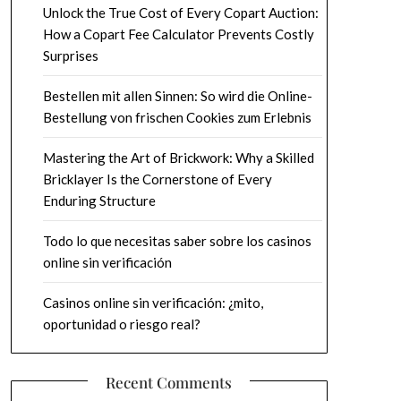
Unlock the True Cost of Every Copart Auction:
How a Copart Fee Calculator Prevents Costly
Surprises
Bestellen mit allen Sinnen: So wird die Online-
Bestellung von frischen Cookies zum Erlebnis
Mastering the Art of Brickwork: Why a Skilled
Bricklayer Is the Cornerstone of Every
Enduring Structure
Todo lo que necesitas saber sobre los casinos
online sin verificación
Casinos online sin verificación: ¿mito,
oportunidad o riesgo real?
Recent Comments