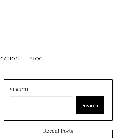
CATION
BLOG
SEARCH
Search
Recent Posts