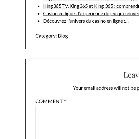
King365TV, King365 et King 365 : comprendr
Casino en ligne : l’expérience de jeu qui réinv
Découvrez l'univers du casino en ligne :…
Category:
Blog
Leav
Your email address will not be 
COMMENT
*