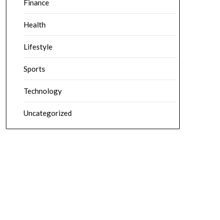
Finance
Health
Lifestyle
Sports
Technology
Uncategorized