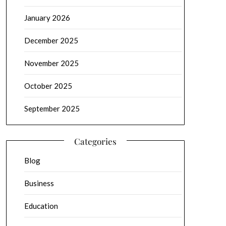
January 2026
December 2025
November 2025
October 2025
September 2025
Categories
Blog
Business
Education