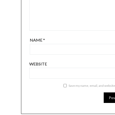
NAME
*
WEBSITE
Save my name, email, and website 