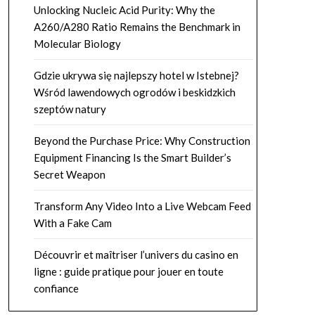
Unlocking Nucleic Acid Purity: Why the
A260/A280 Ratio Remains the Benchmark in
Molecular Biology
Gdzie ukrywa się najlepszy hotel w Istebnej?
Wśród lawendowych ogrodów i beskidzkich
szeptów natury
Beyond the Purchase Price: Why Construction
Equipment Financing Is the Smart Builder’s
Secret Weapon
Transform Any Video Into a Live Webcam Feed
With a Fake Cam
Découvrir et maîtriser l’univers du casino en
ligne : guide pratique pour jouer en toute
confiance