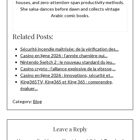
houses, and zero-attention-span productivity methods.
She salsa-dances before dawn and collects vintage
Arabic comic books.
Related Posts:
Sécurité incendie maîtrisée: de la vérification des…
Casino en ligne 2026 : l’année charnière qui…
Nintendo Switch 2 : le nouveau standard du jeu…
Casino crypto : l’alliance explosive de la vitesse,…
Casino en ligne 2026 : innovations, sécurité et…
King365TV, King365 et King 365 : comprendre,
évaluer…
Category:
Blog
Leave a Reply