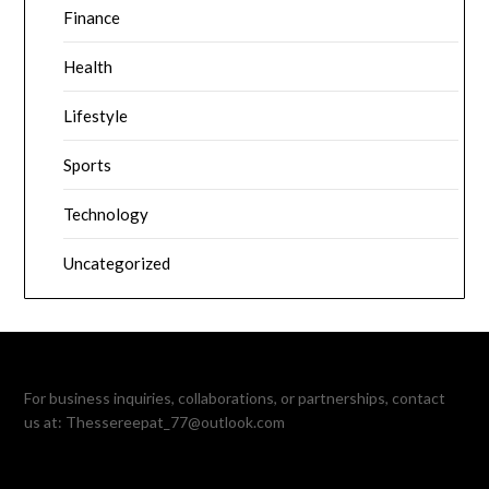
Finance
Health
Lifestyle
Sports
Technology
Uncategorized
For business inquiries, collaborations, or partnerships, contact
us at:
Thessereepat_77@outlook.com