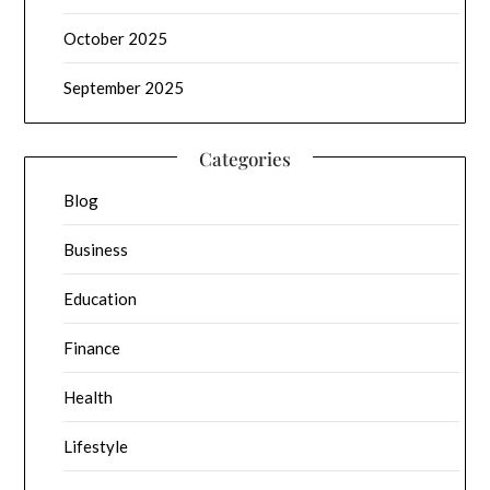
October 2025
September 2025
Categories
Blog
Business
Education
Finance
Health
Lifestyle