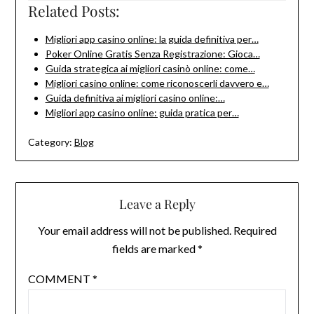
Related Posts:
Migliori app casino online: la guida definitiva per…
Poker Online Gratis Senza Registrazione: Gioca…
Guida strategica ai migliori casinò online: come…
Migliori casino online: come riconoscerli davvero e…
Guida definitiva ai migliori casino online:…
Migliori app casino online: guida pratica per…
Category:
Blog
Leave a Reply
Your email address will not be published.
Required
fields are marked
*
COMMENT
*