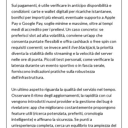
Sui pagamenti, è utile verificare in anticipo disponibilità e
condizioni: carte e wallet digitali per ricariche istantanee,
bonifici per importi più elevati, eventuale supporto a Apple
Pay o Google Pay, soglie minime e massime, oltre ai tempi
medi di accredito per i prelievi. Un caso concreto: se
preferisci slot ad alta volatilità, conviene un’app che
consenta puntate flessibili e offra cashback o free spin con
requisiti coerenti; se invece ami il
live blackjack
, la priorità
diventa la stabilità dello streaming e la velocità del server
nelle ore di punta. Piccoli test personali, come verificare la
latenza durante un evento sportivo o in fascia serale,
forniscono indicazioni pratiche sulla robustezza
dell’infrastruttura.
Un ultimo aspetto riguarda la qualità del servizio nel tempo.
Osservare il ritmo degli aggiornamenti, la rapidità con cui
vengono introdotti nuovi provider e la gestione dei bug è
rivelatore: app che migliorano costantemente propongono
feature utili (ricerca potenziata, preferiti, cronologia
intelligente) e affinano la sicurezza. Se punti a
un’esperienza completa, cerca un equilibrio tra ampiezza del