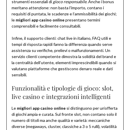
strumenti essenziali di
gioco responsabile
. Anche i bonus
meritano attenzione: non basta l’importo, contano i
requisiti di puntata, le scadenze e l’ammissibilità dei giochi;
le
migliori app casino online
presentano termini
comprensibili e facilmente consultabili.
Infine, il supporto clienti: chat live in italiano, FAQ utili e
tempi di risposta rapidi fanno la differenza quando serve
assistenza su verifiche, prelievi o malfunzionamenti. Un
servizio clienti competente dimostra la solidità del brand e
la centralità dell’utente, elementi imprescindibili quando si
valutano piattaforme che gestiscono denaro reale e dati
sensibili.
Funzionalità e tipologie di gioco: slot,
live casino e integrazioni intelligenti
Le
migliori app casino online
si distinguono per un’offerta
di giochi ampia e curata. Sul fronte slot, non contano solo il
numero di titoli ma anche qualità e varietà: meccaniche
diverse (megaways, cluster, classiche a 3 o 5 rulli), volatilità