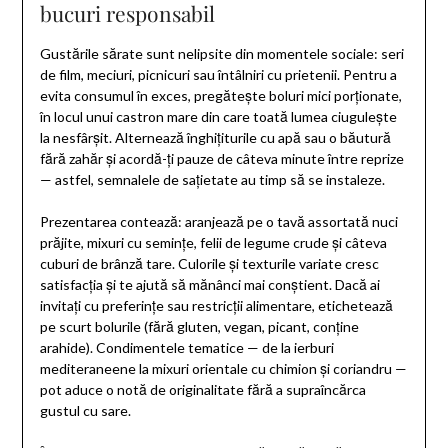
bucuri responsabil
Gustările sărate sunt nelipsite din momentele sociale: seri
de film, meciuri, picnicuri sau întâlniri cu prietenii. Pentru a
evita consumul în exces, pregătește boluri mici porționate,
în locul unui castron mare din care toată lumea ciugulește
la nesfârșit. Alternează înghițiturile cu apă sau o băutură
fără zahăr și acordă-ți pauze de câteva minute între reprize
— astfel, semnalele de sațietate au timp să se instaleze.
Prezentarea contează: aranjează pe o tavă assortată nuci
prăjite, mixuri cu semințe, felii de legume crude și câteva
cuburi de brânză tare. Culorile și texturile variate cresc
satisfacția și te ajută să mănânci mai conștient. Dacă ai
invitați cu preferințe sau restricții alimentare, etichetează
pe scurt bolurile (fără gluten, vegan, picant, conține
arahide). Condimentele tematice — de la ierburi
mediteraneene la mixuri orientale cu chimion și coriandru —
pot aduce o notă de originalitate fără a supraîncărca
gustul cu sare.