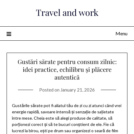
Skip
Travel and work
to
content
Menu
Gustări sărate pentru consum zilnic:
idei practice, echilibru și plăcere
autentică
Posted on
January 21, 2026
Gustările sărate pot fi aliatul tău de zi cu zi atunci când vrei
energie rapidă, savoare intensă și senzație de sațietate
între mese. Cheia este să alegi produse de calitate, să
porționezi corect și să te bucuri conștient de ele. Fie că
lucrezi la birou, ești pe drum sau organizezi o seară de film