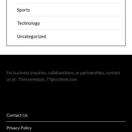
Sports
Technology
Uncategorized
For business inquiries, collaborations, or partnerships, contact
us at:
Thessereepat_77@outlook.com
Contact Us
Privacy Policy