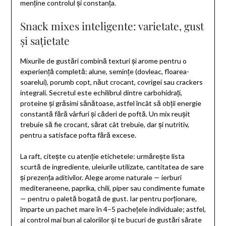
menține controlul și constanța.
Snack mixes inteligente: varietate, gust
și sațietate
Mixurile de gustări combină texturi și arome pentru o
experiență completă: alune, semințe (dovleac, floarea-
soarelui), porumb copt, năut crocant, covrigei sau crackers
integrali. Secretul este echilibrul dintre carbohidrați,
proteine și grăsimi sănătoase, astfel încât să obții energie
constantă fără vârfuri și căderi de poftă. Un mix reușit
trebuie să fie crocant, sărat cât trebuie, dar și nutritiv,
pentru a satisface pofta fără excese.
La raft, citește cu atenție etichetele: urmărește lista
scurtă de ingrediente, uleiurile utilizate, cantitatea de sare
și prezența aditivilor. Alege arome naturale — ierburi
mediteraneene, paprika, chili, piper sau condimente fumate
— pentru o paletă bogată de gust. Iar pentru porționare,
împarte un pachet mare în 4–5 pachețele individuale; astfel,
ai control mai bun al caloriilor și te bucuri de gustări sărate