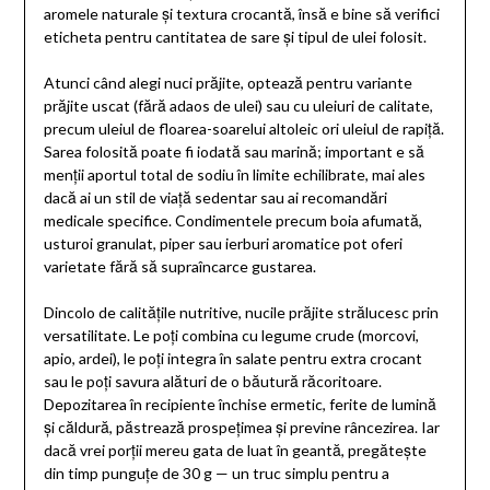
aromele naturale și textura crocantă, însă e bine să verifici
eticheta pentru cantitatea de sare și tipul de ulei folosit.
Atunci când alegi nuci prăjite, optează pentru variante
prăjite uscat (fără adaos de ulei) sau cu uleiuri de calitate,
precum uleiul de floarea-soarelui altoleic ori uleiul de rapiță.
Sarea folosită poate fi iodată sau marină; important e să
menții aportul total de sodiu în limite echilibrate, mai ales
dacă ai un stil de viață sedentar sau ai recomandări
medicale specifice. Condimentele precum boia afumată,
usturoi granulat, piper sau ierburi aromatice pot oferi
varietate fără să supraîncarce gustarea.
Dincolo de calitățile nutritive, nucile prăjite strălucesc prin
versatilitate. Le poți combina cu legume crude (morcovi,
apio, ardei), le poți integra în salate pentru extra crocant
sau le poți savura alături de o băutură răcoritoare.
Depozitarea în recipiente închise ermetic, ferite de lumină
și căldură, păstrează prospețimea și previne râncezirea. Iar
dacă vrei porții mereu gata de luat în geantă, pregătește
din timp punguțe de 30 g — un truc simplu pentru a