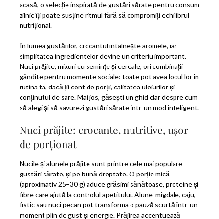
acasă, o selecție inspirată de gustări sărate pentru consum
zilnic îți poate susține ritmul fără să compromiți echilibrul
nutrițional.
În lumea gustărilor, crocantul întâlnește aromele, iar
simplitatea ingredientelor devine un criteriu important.
Nuci prăjite, mixuri cu semințe și cereale, ori combinații
gândite pentru momente sociale: toate pot avea locul lor în
rutina ta, dacă ții cont de porții, calitatea uleiurilor și
conținutul de sare. Mai jos, găsești un ghid clar despre cum
să alegi și să savurezi gustări sărate într-un mod inteligent.
Nuci prăjite: crocante, nutritive, ușor
de porționat
Nucile și alunele prăjite sunt printre cele mai populare
gustări sărate, și pe bună dreptate. O porție mică
(aproximativ 25–30 g) aduce grăsimi sănătoase, proteine și
fibre care ajută la controlul apetitului. Alune, migdale, caju,
fistic sau nuci pecan pot transforma o pauză scurtă într-un
moment plin de gust și energie. Prăjirea accentuează