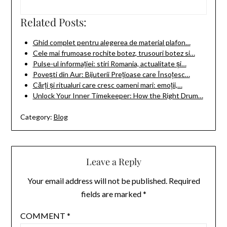
Related Posts:
Ghid complet pentru alegerea de material plafon…
Cele mai frumoase rochite botez, trusouri botez si…
Pulse-ul informației: stiri Romania, actualitate și…
Povești din Aur: Bijuterii Prețioase care Însoțesc…
Cărți și ritualuri care cresc oameni mari: emoții,…
Unlock Your Inner Timekeeper: How the Right Drum…
Category:
Blog
Leave a Reply
Your email address will not be published.
Required
fields are marked
*
COMMENT
*