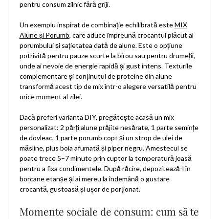
pentru consum zilnic fără griji.
Un exemplu inspirat de combinație echilibrată este
MIX
Alune și Porumb
, care aduce împreună crocantul plăcut al
porumbului și sațietatea dată de alune. Este o opțiune
potrivită pentru pauze scurte la birou sau pentru drumeții,
unde ai nevoie de energie rapidă și gust intens. Texturile
complementare și conținutul de proteine din alune
transformă acest tip de mix într-o alegere versatilă pentru
orice moment al zilei.
Dacă preferi varianta DIY, pregătește acasă un mix
personalizat: 2 părți alune prăjite nesărate, 1 parte semințe
de dovleac, 1 parte porumb copt și un strop de ulei de
măsline, plus boia afumată și piper negru. Amestecul se
poate trece 5–7 minute prin cuptor la temperatură joasă
pentru a fixa condimentele. După răcire, depozitează-l în
borcane etanșe și ai mereu la îndemână o gustare
crocantă, gustoasă și ușor de porționat.
Momente sociale de consum: cum să te