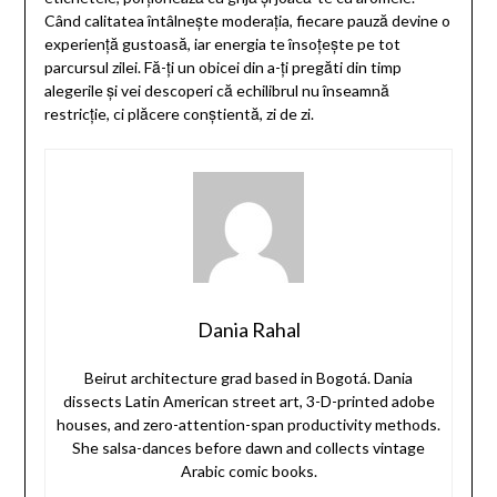
Când calitatea întâlnește moderația, fiecare pauză devine o
experiență gustoasă, iar energia te însoțește pe tot
parcursul zilei. Fă-ți un obicei din a-ți pregăti din timp
alegerile și vei descoperi că echilibrul nu înseamnă
restricție, ci plăcere conștientă, zi de zi.
Dania Rahal
Beirut architecture grad based in Bogotá. Dania
dissects Latin American street art, 3-D-printed adobe
houses, and zero-attention-span productivity methods.
She salsa-dances before dawn and collects vintage
Arabic comic books.