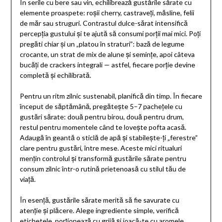
În serile cu bere sau vin, echilibrează gustările sărate cu
elemente proaspete: roșii cherry, castraveți, măsline, felii
de măr sau struguri. Contrastul dulce-sărat intensifică
percepția gustului și te ajută să consumi porții mai mici. Poți
pregăti chiar și un „platou în straturi”: bază de legume
crocante, un strat de mix de alune și semințe, apoi câteva
bucăți de crackers integrali — astfel, fiecare porție devine
completă și echilibrată.
Pentru un ritm zilnic sustenabil, planifică din timp. În fiecare
început de săptămână, pregătește 5–7 pachețele cu
gustări sărate: două pentru birou, două pentru drum,
restul pentru momentele când te lovește pofta acasă.
Adaugă în geantă o sticlă de apă și stabilește-ți „ferestre”
clare pentru gustări, între mese. Aceste mici ritualuri
mențin controlul și transformă gustările sărate pentru
consum zilnic într-o rutină prietenoasă cu stilul tău de
viață.
În esență, gustările sărate merită să fie savurate cu
atenție și plăcere. Alege ingrediente simple, verifică
etichetele, porționează cu grijă și joacă-te cu aromele.