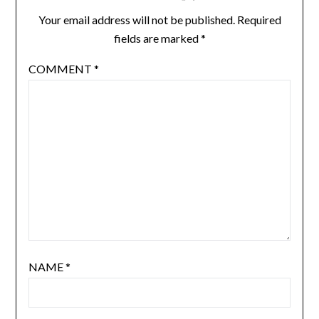
Your email address will not be published.
Required
fields are marked
*
COMMENT
*
NAME
*