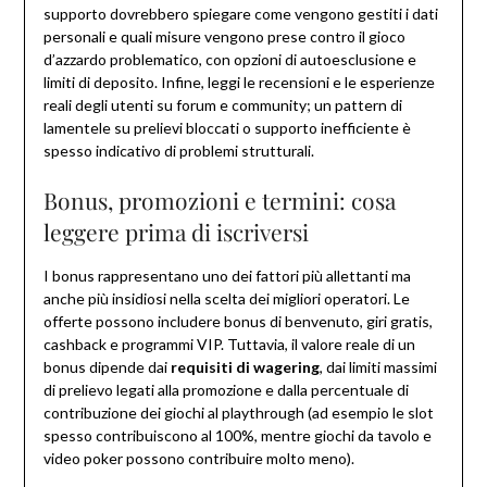
supporto dovrebbero spiegare come vengono gestiti i dati
personali e quali misure vengono prese contro il gioco
d’azzardo problematico, con opzioni di autoesclusione e
limiti di deposito. Infine, leggi le recensioni e le esperienze
reali degli utenti su forum e community; un pattern di
lamentele su prelievi bloccati o supporto inefficiente è
spesso indicativo di problemi strutturali.
Bonus, promozioni e termini: cosa
leggere prima di iscriversi
I bonus rappresentano uno dei fattori più allettanti ma
anche più insidiosi nella scelta dei migliori operatori. Le
offerte possono includere bonus di benvenuto, giri gratis,
cashback e programmi VIP. Tuttavia, il valore reale di un
bonus dipende dai
requisiti di wagering
, dai limiti massimi
di prelievo legati alla promozione e dalla percentuale di
contribuzione dei giochi al playthrough (ad esempio le slot
spesso contribuiscono al 100%, mentre giochi da tavolo e
video poker possono contribuire molto meno).