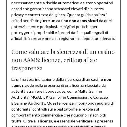
necessariamente a rischio automatico: esistono operatori
esteri che garantiscono standard elevati di sicurezza,
privacy e correttezza del gioco. Questa guida analizza i
criteri per distinguere un
casino non aams sicuri
da quelli
potenzialmente pericolosi, le migliori pratiche per
proteggere i propri soldi e i propri dati, e quali segnali di
affidabilità cercare prima di registrarsi o depositare denaro.
Come valutare la sicurezza di un casino
non AAMS: licenze, crittografia e
trasparenza
La prima vera indicazione della sicurezza di un
casino non
aams
risiede nella presenza di una licenza rilasciata da
autorità straniere riconosciute, come Malta Gaming
Authority (MGA), UK Gambling Commission, o Curacao
EGaming Authority. Queste licenze impongono requisiti di
conformità, controlli sulle piattaforme e regole sul
comportamento commerciale che riducono il rischio di
truffa. Oltre alla licenza, è essenziale verificare la presenza
di protocolli di sicurezza tecnici: siti affidabili utilizzano