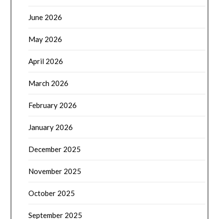
June 2026
May 2026
April 2026
March 2026
February 2026
January 2026
December 2025
November 2025
October 2025
September 2025