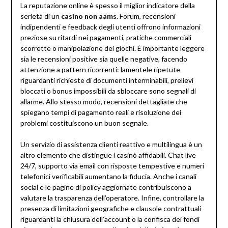
La reputazione online è spesso il miglior indicatore della
serietà di un
casino non aams
. Forum, recensioni
indipendenti e feedback degli utenti offrono informazioni
preziose su ritardi nei pagamenti, pratiche commerciali
scorrette o manipolazione dei giochi. È importante leggere
sia le recensioni positive sia quelle negative, facendo
attenzione a pattern ricorrenti: lamentele ripetute
riguardanti richieste di documenti interminabili, prelievi
bloccati o bonus impossibili da sbloccare sono segnali di
allarme. Allo stesso modo, recensioni dettagliate che
spiegano tempi di pagamento reali e risoluzione dei
problemi costituiscono un buon segnale.
Un servizio di assistenza clienti reattivo e multilingua è un
altro elemento che distingue i casinò affidabili. Chat live
24/7, supporto via email con risposte tempestive e numeri
telefonici verificabili aumentano la fiducia. Anche i canali
social e le pagine di policy aggiornate contribuiscono a
valutare la trasparenza dell’operatore. Infine, controllare la
presenza di limitazioni geografiche e clausole contrattuali
riguardanti la chiusura dell’account o la confisca dei fondi