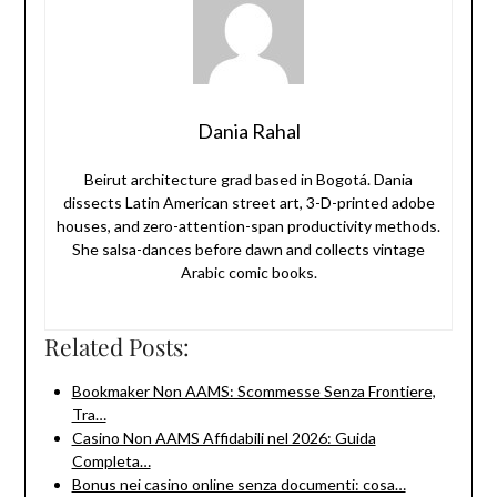
Dania Rahal
Beirut architecture grad based in Bogotá. Dania
dissects Latin American street art, 3-D-printed adobe
houses, and zero-attention-span productivity methods.
She salsa-dances before dawn and collects vintage
Arabic comic books.
Related Posts:
Bookmaker Non AAMS: Scommesse Senza Frontiere,
Tra…
Casino Non AAMS Affidabili nel 2026: Guida
Completa…
Bonus nei casino online senza documenti: cosa…