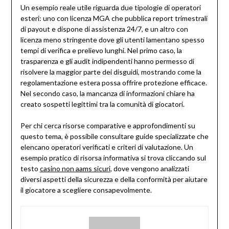
Un esempio reale utile riguarda due tipologie di operatori
esteri: uno con licenza MGA che pubblica report trimestrali
di payout e dispone di assistenza 24/7, e un altro con
licenza meno stringente dove gli utenti lamentano spesso
tempi di verifica e prelievo lunghi. Nel primo caso, la
trasparenza e gli audit indipendenti hanno permesso di
risolvere la maggior parte dei disguidi, mostrando come la
regolamentazione estera possa offrire protezione efficace.
Nel secondo caso, la mancanza di informazioni chiare ha
creato sospetti legittimi tra la comunità di giocatori.
Per chi cerca risorse comparative e approfondimenti su
questo tema, è possibile consultare guide specializzate che
elencano operatori verificati e criteri di valutazione. Un
esempio pratico di risorsa informativa si trova cliccando sul
testo
casino non aams sicuri
, dove vengono analizzati
diversi aspetti della sicurezza e della conformità per aiutare
il giocatore a scegliere consapevolmente.