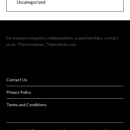
Uncategorized
For business inquiries, collaborations, or partnerships, contact
us at:
Thessereepat_77@outlook.com
Contact Us
Privacy Policy
Terms and Conditions