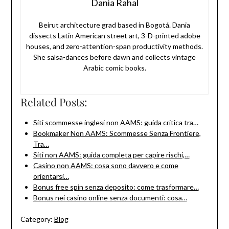
Dania Rahal
Beirut architecture grad based in Bogotá. Dania
dissects Latin American street art, 3-D-printed adobe
houses, and zero-attention-span productivity methods.
She salsa-dances before dawn and collects vintage
Arabic comic books.
Related Posts:
Siti scommesse inglesi non AAMS: guida critica tra…
Bookmaker Non AAMS: Scommesse Senza Frontiere,
Tra…
Siti non AAMS: guida completa per capire rischi,…
Casino non AAMS: cosa sono davvero e come
orientarsi…
Bonus free spin senza deposito: come trasformare…
Bonus nei casino online senza documenti: cosa…
Category:
Blog