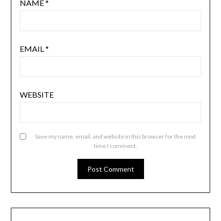
NAME
*
EMAIL
*
WEBSITE
Save my name, email, and website in this browser for the next
time I comment.