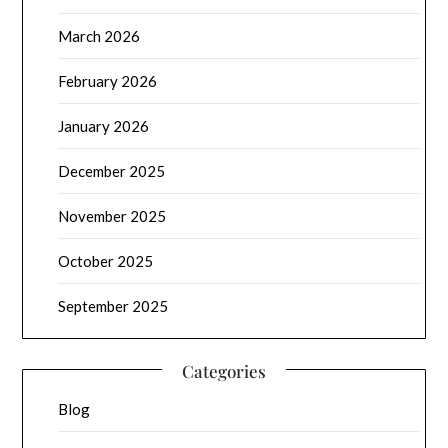
March 2026
February 2026
January 2026
December 2025
November 2025
October 2025
September 2025
Categories
Blog