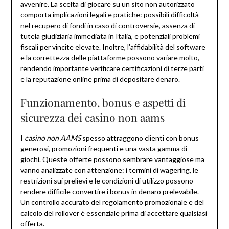
avvenire. La scelta di giocare su un sito non autorizzato
comporta implicazioni legali e pratiche: possibili difficoltà
nel recupero di fondi in caso di controversie, assenza di
tutela giudiziaria immediata in Italia, e potenziali problemi
fiscali per vincite elevate. Inoltre, l'affidabilità del software
e la correttezza delle piattaforme possono variare molto,
rendendo importante verificare certificazioni di terze parti
e la reputazione online prima di depositare denaro.
Funzionamento, bonus e aspetti di
sicurezza dei casino non aams
I
casino non AAMS
spesso attraggono clienti con bonus
generosi, promozioni frequenti e una vasta gamma di
giochi. Queste offerte possono sembrare vantaggiose ma
vanno analizzate con attenzione: i termini di wagering, le
restrizioni sui prelievi e le condizioni di utilizzo possono
rendere difficile convertire i bonus in denaro prelevabile.
Un controllo accurato del regolamento promozionale e del
calcolo del rollover è essenziale prima di accettare qualsiasi
offerta.