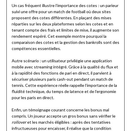
Un cas fréquent illustre l’importance des cotes : un parieur
suivi une offre pour un match de football où deux sites
proposent des cotes différentes. En plaçant des mises
réparties sur les deux plateformes selon les cotes et en
tenant compte des frais et limites de mise, il augmente son
rendement espéré. Cet exemple montre pourquoi la
comparaison des cotes et la gestion des bankrolls sont des
compétences essentielles.
Autre scénario : un utilisateur privilégie une application
mobile avec streaming intégré. Grâce à la qualité du flux et
à la rapidité des fonctions de pari en direct, il parvient à
sécuriser plusieurs paris cash-out pendant un match de
tennis. Cette expérience réelle rappelle l’importance de la
fluidité technique, du temps de latence et de l’ergonomie
pour les paris en direct.
Enfin, un témoignage courant concerne les bonus mal
compris. Un joueur accepte un gros bonus sans vérifier le
rollover
et les marchés éligibles : après des tentatives
infructueuses pour encaisser, il réalise que la condition