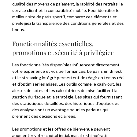
qualité des moyens de paiement, la rapidité des retraits, le
service client et la compatibilité mobile. Pour identifier le
meilleur site de paris sportif
, comparez ces éléments et
privilégiez la transparence des conditions générales et des
bonus.
Fonctionnalités essentielles,
promotions et sécurité à privilégier
Les fonctionnalités disponibles influencent directement
votre expérience et vos performances. Le
paris en direct
et le streaming intégré permettent de réagir en temps réel
et d’optimiser les mises. Les outils comme le cash-out, les
alertes de cotes et les calculatrices de mise facilitent la
gestion du risque et la stratégie. Les sites qui fournissent
des statistiques détaillées, des historiques d’équipes et
des analyses ont un avantage pour les parieurs qui
prennent des décisions éclairées.
Les promotions et les offres de bienvenue peuvent
augmenter votre capital initial, mais il est impératif