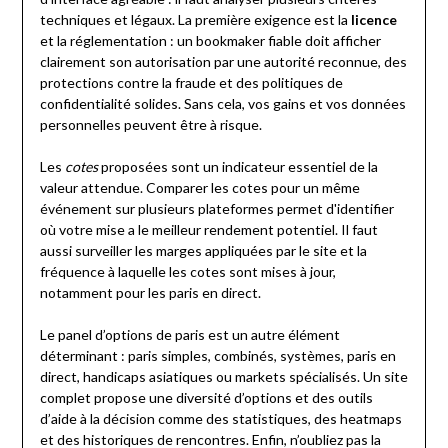
techniques et légaux. La première exigence est la
licence
et la réglementation : un bookmaker fiable doit afficher
clairement son autorisation par une autorité reconnue, des
protections contre la fraude et des politiques de
confidentialité solides. Sans cela, vos gains et vos données
personnelles peuvent être à risque.
Les
cotes
proposées sont un indicateur essentiel de la
valeur attendue. Comparer les cotes pour un même
événement sur plusieurs plateformes permet d'identifier
où votre mise a le meilleur rendement potentiel. Il faut
aussi surveiller les marges appliquées par le site et la
fréquence à laquelle les cotes sont mises à jour,
notamment pour les paris en direct.
Le panel d’options de paris est un autre élément
déterminant : paris simples, combinés, systèmes, paris en
direct, handicaps asiatiques ou markets spécialisés. Un site
complet propose une diversité d’options et des outils
d’aide à la décision comme des statistiques, des heatmaps
et des historiques de rencontres. Enfin, n’oubliez pas la