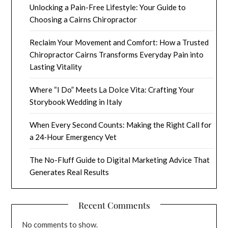
Unlocking a Pain-Free Lifestyle: Your Guide to
Choosing a Cairns Chiropractor
Reclaim Your Movement and Comfort: How a Trusted
Chiropractor Cairns Transforms Everyday Pain into
Lasting Vitality
Where “I Do” Meets La Dolce Vita: Crafting Your
Storybook Wedding in Italy
When Every Second Counts: Making the Right Call for
a 24‑Hour Emergency Vet
The No-Fluff Guide to Digital Marketing Advice That
Generates Real Results
Recent Comments
No comments to show.