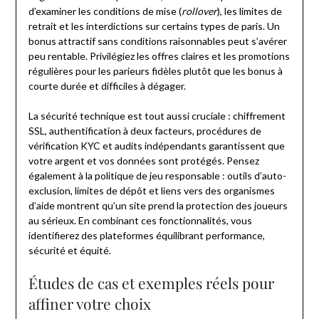
d’examiner les conditions de mise (
rollover
), les limites de
retrait et les interdictions sur certains types de paris. Un
bonus attractif sans conditions raisonnables peut s’avérer
peu rentable. Privilégiez les offres claires et les promotions
régulières pour les parieurs fidèles plutôt que les bonus à
courte durée et difficiles à dégager.
La sécurité technique est tout aussi cruciale : chiffrement
SSL, authentification à deux facteurs, procédures de
vérification KYC et audits indépendants garantissent que
votre argent et vos données sont protégés. Pensez
également à la politique de jeu responsable : outils d’auto-
exclusion, limites de dépôt et liens vers des organismes
d’aide montrent qu’un site prend la protection des joueurs
au sérieux. En combinant ces fonctionnalités, vous
identifierez des plateformes équilibrant performance,
sécurité et équité.
Études de cas et exemples réels pour
affiner votre choix