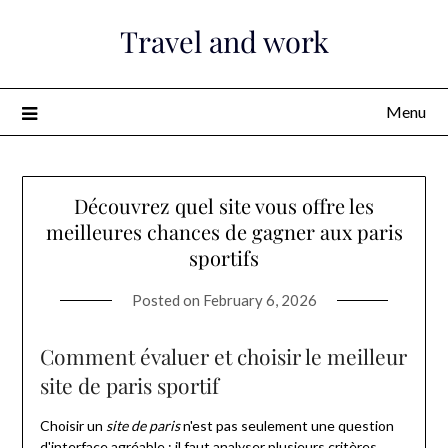
Skip
Travel and work
to
content
Menu
Découvrez quel site vous offre les
meilleures chances de gagner aux paris
sportifs
Posted on
February 6, 2026
Comment évaluer et choisir le meilleur
site de paris sportif
Choisir un
site de paris
n'est pas seulement une question
d'interface agréable : il faut analyser plusieurs critères