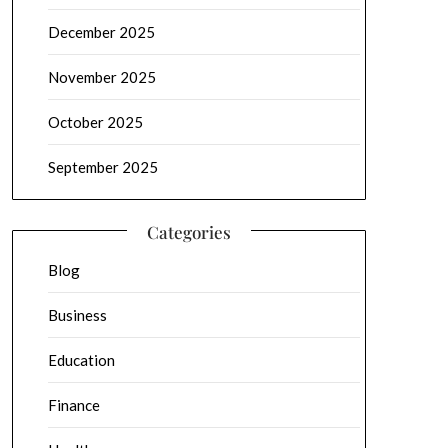
December 2025
November 2025
October 2025
September 2025
Categories
Blog
Business
Education
Finance