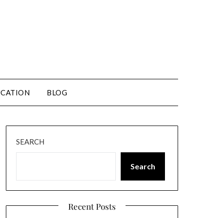
CATION
BLOG
SEARCH
Search
Recent Posts