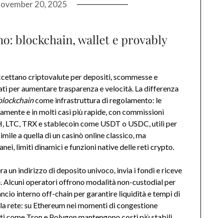
ovember 20, 2025
o: blockchain, wallet e provably
ccettano criptovalute per depositi, scommesse e
ti per aumentare trasparenza e velocità. La differenza
blockchain
come infrastruttura di regolamento: le
amente e in molti casi più rapide, con commissioni
H, LTC, TRX e stablecoin come USDT o USDC, utili per
 simile a quella di un casinò online classico, ma
anei, limiti dinamici e funzioni native delle reti crypto.
a un indirizzo di deposito univoco, invia i fondi e riceve
te. Alcuni operatori offrono modalità non-custodial per
ncio interno off-chain per garantire liquidità e tempi di
alla rete: su Ethereum nei momenti di congestione
reti come Tron e Polygon mantengono costi più stabili.