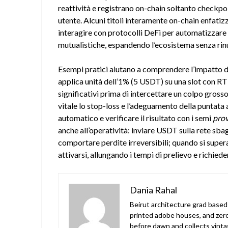
reattività e registrano on-chain soltanto checkpoi
utente. Alcuni titoli interamente on-chain enfatiz
interagire con protocolli DeFi per automatizzare 
mutualistiche, espandendo l’ecosistema senza rinun
Esempi pratici aiutano a comprendere l’impatto d
applica unità dell’1% (5 USDT) su una slot con R
significativi prima di intercettare un colpo gross
vitale lo stop-loss e l’adeguamento della puntata 
automatico e verificare il risultato con i semi
prov
anche all’operatività: inviare USDT sulla rete sba
comportare perdite irreversibili; quando si supera
attivarsi, allungando i tempi di prelievo e richi
Dania Rahal
Beirut architecture grad based 
printed adobe houses, and zer
before dawn and collects vinta