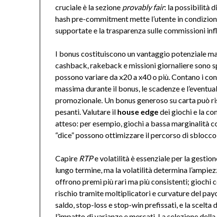
cruciale è la sezione
provably fair
: la possibilità 
hash pre-commitment mette l’utente in condizione d
supportate e la trasparenza sulle commissioni infl
I bonus costituiscono un vantaggio potenziale ma 
cashback, rakeback e missioni giornaliere sono s
possono variare da x20 a x40 o più. Contano i contr
massima durante il bonus, le scadenze e l’eventual
promozionale. Un bonus generoso su carta può ris
pesanti. Valutare il
house edge
dei giochi e la co
atteso: per esempio, giochi a bassa marginalità co
“dice” possono ottimizzare il percorso di sblocco,
Capire
RTP
e volatilità è essenziale per la gestio
lungo termine, ma la volatilità determina l’ampiezza
offrono premi più rari ma più consistenti; giochi 
rischio tramite moltiplicatori e curvature del payo
saldo, stop-loss e stop-win prefissati, e la scelta 
l’impatto di varianze e mercati. La selezione del