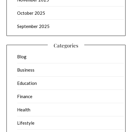
October 2025
September 2025
Categories
Blog
Business
Education
Finance
Health
Lifestyle