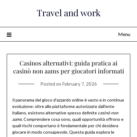
Skip
Travel and work
to
content
Menu
Casinos alternativi: guida pratica ai
casinò non aams per giocatori informati
Posted on
February 7, 2026
Il panorama del gioco d'azzardo online è vasto e in continua
evoluzione: oltre alle piattaforme autorizzate dall'ente
italiano, esistono alternative spesso definite
casinò non
aams
. Comprendere cosa sono, quali opportunità offrono e
quali rischi comportano è fondamentale per chi desidera
giocare in modo consapevole. Questa guida esplora le