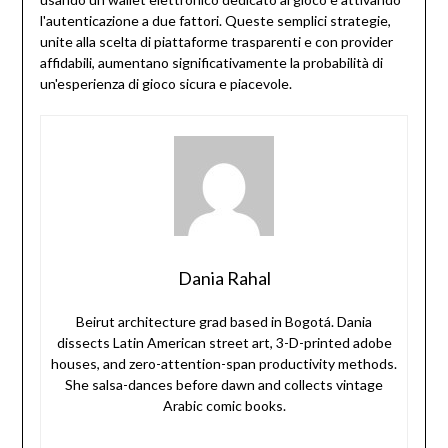
l'autenticazione a due fattori. Queste semplici strategie,
unite alla scelta di piattaforme trasparenti e con provider
affidabili, aumentano significativamente la probabilità di
un'esperienza di gioco sicura e piacevole.
Dania Rahal
Beirut architecture grad based in Bogotá. Dania
dissects Latin American street art, 3-D-printed adobe
houses, and zero-attention-span productivity methods.
She salsa-dances before dawn and collects vintage
Arabic comic books.