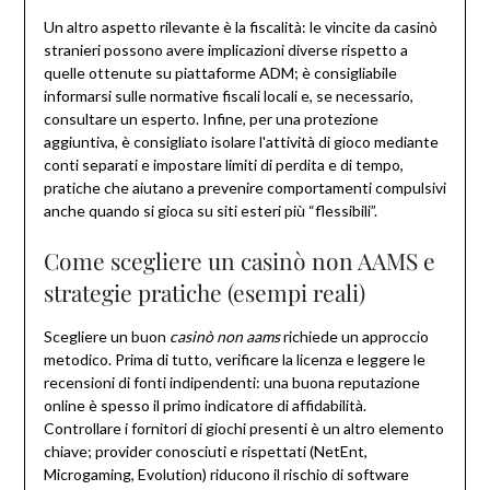
Un altro aspetto rilevante è la fiscalità: le vincite da casinò
stranieri possono avere implicazioni diverse rispetto a
quelle ottenute su piattaforme ADM; è consigliabile
informarsi sulle normative fiscali locali e, se necessario,
consultare un esperto. Infine, per una protezione
aggiuntiva, è consigliato isolare l'attività di gioco mediante
conti separati e impostare limiti di perdita e di tempo,
pratiche che aiutano a prevenire comportamenti compulsivi
anche quando si gioca su siti esteri più “flessibili”.
Come scegliere un casinò non AAMS e
strategie pratiche (esempi reali)
Scegliere un buon
casinò non aams
richiede un approccio
metodico. Prima di tutto, verificare la licenza e leggere le
recensioni di fonti indipendenti: una buona reputazione
online è spesso il primo indicatore di affidabilità.
Controllare i fornitori di giochi presenti è un altro elemento
chiave; provider conosciuti e rispettati (NetEnt,
Microgaming, Evolution) riducono il rischio di software