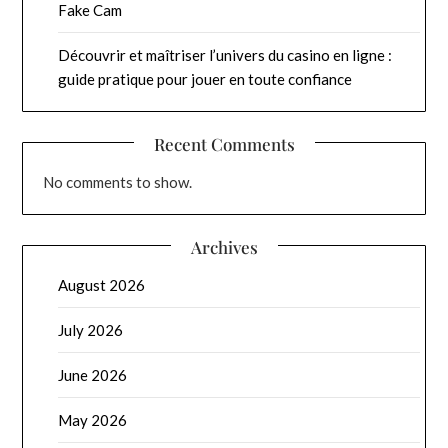
Fake Cam
Découvrir et maîtriser l’univers du casino en ligne :
guide pratique pour jouer en toute confiance
Recent Comments
No comments to show.
Archives
August 2026
July 2026
June 2026
May 2026