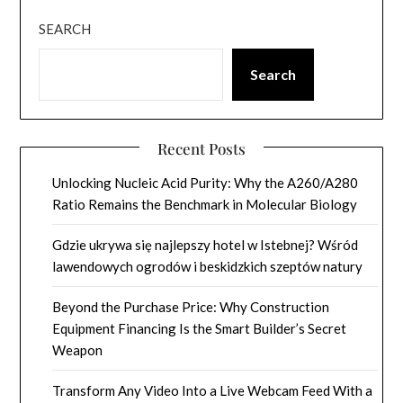
SEARCH
Search
Recent Posts
Unlocking Nucleic Acid Purity: Why the A260/A280
Ratio Remains the Benchmark in Molecular Biology
Gdzie ukrywa się najlepszy hotel w Istebnej? Wśród
lawendowych ogrodów i beskidzkich szeptów natury
Beyond the Purchase Price: Why Construction
Equipment Financing Is the Smart Builder’s Secret
Weapon
Transform Any Video Into a Live Webcam Feed With a