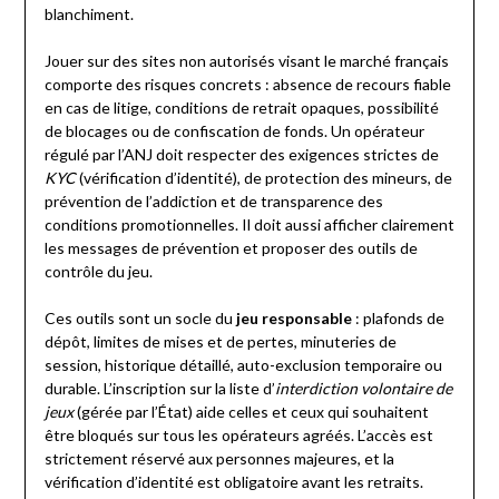
blanchiment.
Jouer sur des sites non autorisés visant le marché français
comporte des risques concrets : absence de recours fiable
en cas de litige, conditions de retrait opaques, possibilité
de blocages ou de confiscation de fonds. Un opérateur
régulé par l’ANJ doit respecter des exigences strictes de
KYC
(vérification d’identité), de protection des mineurs, de
prévention de l’addiction et de transparence des
conditions promotionnelles. Il doit aussi afficher clairement
les messages de prévention et proposer des outils de
contrôle du jeu.
Ces outils sont un socle du
jeu responsable
: plafonds de
dépôt, limites de mises et de pertes, minuteries de
session, historique détaillé, auto-exclusion temporaire ou
durable. L’inscription sur la liste d’
interdiction volontaire de
jeux
(gérée par l’État) aide celles et ceux qui souhaitent
être bloqués sur tous les opérateurs agréés. L’accès est
strictement réservé aux personnes majeures, et la
vérification d’identité est obligatoire avant les retraits.