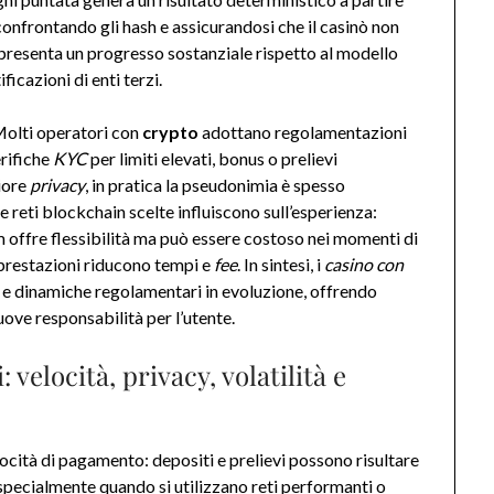
confrontando gli hash e assicurandosi che il casinò non
presenta un progresso sostanziale rispetto al modello
ificazioni di enti terzi.
 Molti operatori con
crypto
adottano regolamentazioni
rifiche
KYC
per limiti elevati, bonus o prelievi
iore
privacy
, in pratica la pseudonimia è spesso
le reti blockchain scelte influiscono sull’esperienza:
 offre flessibilità ma può essere costoso nei momenti di
prestazioni riducono tempi e
fee
. In sintesi, i
casino con
 dinamiche regolamentari in evoluzione, offrendo
ove responsabilità per l’utente.
 velocità, privacy, volatilità e
locità di pagamento: depositi e prelievi possono risultare
i, specialmente quando si utilizzano reti performanti o