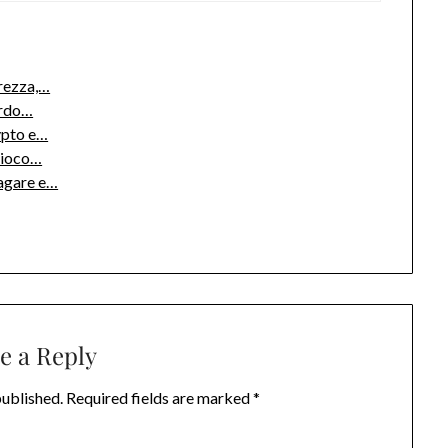
urezza,…
ardo…
rypto e…
 gioco…
pagare e…
e a Reply
published.
Required fields are marked
*