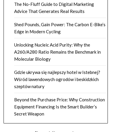
The No-Fluff Guide to Digital Marketing
Advice That Generates Real Results
Shed Pounds, Gain Power: The Carbon E-Bike’s
Edge in Modern Cycling
Unlocking Nucleic Acid Purity: Why the
A260/A280 Ratio Remains the Benchmark in
Molecular Biology
Gdzie ukrywa się najlepszy hotel w Istebnej?
Wśród lawendowych ogrodów i beskidzkich
szeptów natury
Beyond the Purchase Price: Why Construction
Equipment Financing Is the Smart Builder’s
Secret Weapon