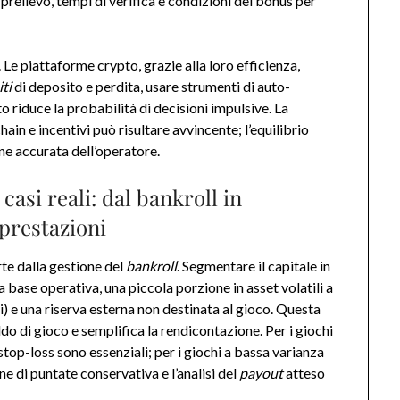
i prelievo, tempi di verifica e condizioni dei bonus per
. Le piattaforme crypto, grazie alla loro efficienza,
iti
di deposito e perdita, usare strumenti di auto-
 riduce la probabilità di decisioni impulsive. La
n e incentivi può risultare avvincente; l’equilibrio
ne accurata dell’operatore.
casi reali: dal bankroll in
 prestazioni
te dalla gestione del
bankroll
. Segmentare il capitale in
a base operativa, una piccola porzione in asset volatili a
i) e una riserva esterna non destinata al gioco. Questa
aldo di gioco e semplifica la rendicontazione. Per i giochi
e stop-loss sono essenziali; per i giochi a bassa varianza
e di puntate conservativa e l’analisi del
payout
atteso