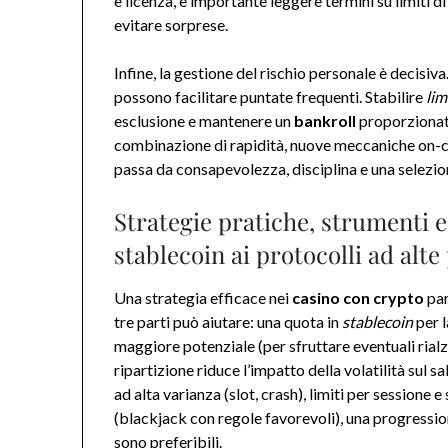
e licenza, è importante leggere termini su limiti d
evitare sorprese.
Infine, la gestione del rischio personale è decisiva
possono facilitare puntate frequenti. Stabilire
lim
esclusione e mantenere un
bankroll
proporzionato
combinazione di rapidità, nuove meccaniche on-chai
passa da consapevolezza, disciplina e una selezio
Strategie pratiche, strumenti e 
stablecoin ai protocolli ad alte
Una strategia efficace nei
casino con crypto
par
tre parti può aiutare: una quota in
stablecoin
per l
maggiore potenziale (per sfruttare eventuali rialz
ripartizione riduce l’impatto della volatilità sul s
ad alta varianza (slot, crash), limiti per sessione 
(blackjack con regole favorevoli), una progression
sono preferibili.