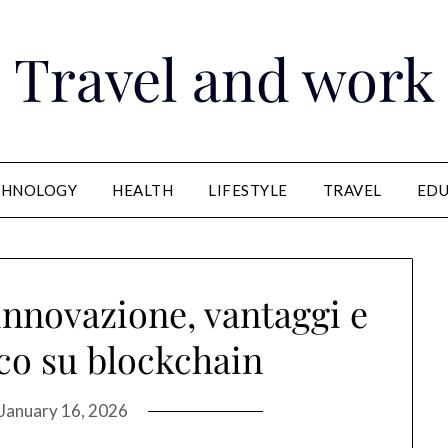
Travel and work
CHNOLOGY
HEALTH
LIFESTYLE
TRAVEL
EDU
innovazione, vantaggi e
oco su blockchain
January 16, 2026