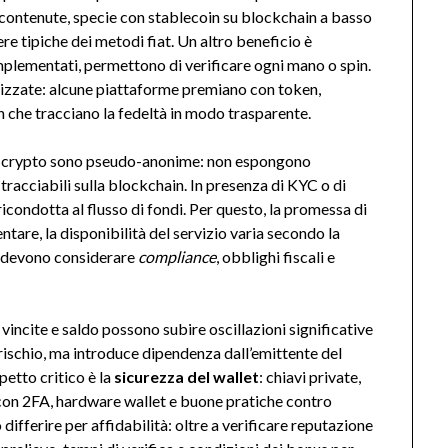
ontenute, specie con stablecoin su blockchain a basso
ere tipiche dei metodi fiat. Un altro beneficio è
implementati, permettono di verificare ogni mano o spin.
izzate: alcune piattaforme premiano con token,
 che tracciano la fedeltà in modo trasparente.
oni crypto sono pseudo-anonime: non espongono
racciabili sulla blockchain. In presenza di KYC o di
icondotta al flusso di fondi. Per questo, la promessa di
tare, la disponibilità del servizio varia secondo la
nti devono considerare
compliance
, obblighi fiscali e
 vincite e saldo possono subire oscillazioni significative
rischio, ma introduce dipendenza dall’emittente del
spetto critico è la
sicurezza del wallet
: chiavi private,
 con 2FA, hardware wallet e buone pratiche contro
differire per affidabilità: oltre a verificare reputazione