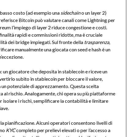
basso costo (ad esempio una
sidechain
o un layer 2)
referisce Bitcoin può valutare canali come Lightning per
eum l’impiego di layer 2 riduce congestione e costi.
nalità rapidi e commissioni ridotte, ma è cruciale
ilità dei bridge impiegati. Sul fronte della
trasparenza
,
erificare manualmente una giocata con seed e hash è un
n’eccezione.
: un giocatore che deposita in stablecoin e riceve un
rtirlo subito in stablecoin per bloccare il valore,
sia un potenziale di apprezzamento. Questa scelta
za al rischio. Analogamente, chi opera su più piattaforme
 isolare i rischi, semplificare la contabilità e limitare
iave.
la pianificazione. Alcuni operatori consentono livelli di
ono
KYC
completo per prelievi elevati o per l’accesso a