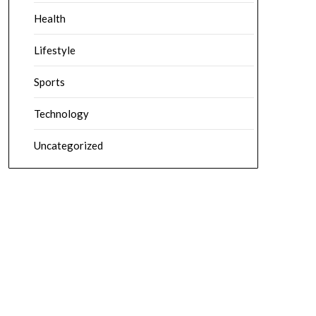
Health
Lifestyle
Sports
Technology
Uncategorized