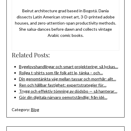
Beirut architecture grad based in Bogotá. Dania
dissects Latin American street art, 3-D-printed adobe
houses, and zero-attention-span productivity methods.
She salsa-dances before dawn and collects vintage
Arabic comic books.
Related Posts:
Bygglovshandlingar och smart projektering: så lyckas…
Roliga t-shirts som får folk att le, tänka – och…
Din genomtänkta väg mellan tassar och morrhår: allt…
Ren och hållbar fastighet: expertstrategier för…
Trygg och effektiv tömning av dödsbo — så hanterar…
Gör din digitala närvaro oemotståndlig: från idé…
Category:
Blog