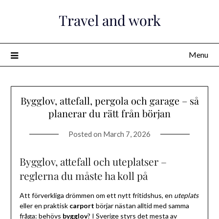
Skip
Travel and work
to
content
Menu
Bygglov, attefall, pergola och garage – så
planerar du rätt från början
Posted on
March 7, 2026
Bygglov, attefall och uteplatser –
reglerna du måste ha koll på
Att förverkliga drömmen om ett nytt fritidshus, en
uteplats
eller en praktisk
carport
börjar nästan alltid med samma
fråga: behövs
bygglov
? I Sverige styrs det mesta av