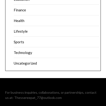
Finance
Health
Lifestyle
Sports
Technology
Uncategorized
For business inquiries, collaborations, or partnerships, contact
us at:
Thessereepat_77@outlook.com