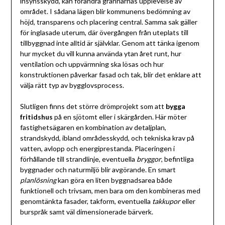
insynsskydd, kan förändra grannarnas upplevelse av
området. I sådana lägen blir kommunens bedömning av
höjd, transparens och placering central. Samma sak gäller
för inglasade uterum, där övergången från uteplats till
tillbyggnad inte alltid är självklar. Genom att tänka igenom
hur mycket du vill kunna använda ytan året runt, hur
ventilation och uppvärmning ska lösas och hur
konstruktionen påverkar fasad och tak, blir det enklare att
välja rätt typ av bygglovsprocess.
Slutligen finns det större drömprojekt som att
bygga
fritidshus
på en sjötomt eller i skärgården. Här möter
fastighetsägaren en kombination av detaljplan,
strandskydd, ibland områdesskydd, och tekniska krav på
vatten, avlopp och energiprestanda. Placeringen i
förhållande till strandlinje, eventuella
bryggor
, befintliga
byggnader och naturmiljö blir avgörande. En smart
planlösning
kan göra en liten byggnadsarea både
funktionell och trivsam, men bara om den kombineras med
genomtänkta fasader, takform, eventuella
takkupor
eller
burspråk samt väl dimensionerade bärverk.