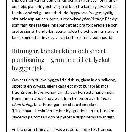
små och konkurrensen om ljus och insyn är stor, blir frågor
om höjd, placering och volym ofta extra känsliga. Här ställs
fler krav på väl genomarbetade
bygglovsritningar
, tydlig
situationsplan
och korrekt redovisad
planlösning
. För dig
som fastighetsägare innebär det att bra förberedelse och
professionellt underlag sparar både tid och pengar genom
färre kompletteringskrav och kortare handläggningstid.
Ritningar, konstruktion och smart
planlösning – grunden till ett lyckat
byggprojekt
Oavsett om du ska
bygga fritidshus
, glasa in en balkong,
uppföra en
brygga
, eller skapa ett nytt
burspråk
mot
trädgården, krävs genomtänkta och korrekta handlingar.
Kommunen utgår i hög grad från tre typer av ritningar:
planritning
, fasadritningar och
situationsplan
.
Tillsammans beskriver de hur byggnaden ser ut, hur den
placeras på tomten och hur ytorna disponeras invändigt.
En bra
planritning
visar väggar, dörrar, fönster, trappor,