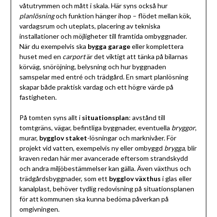
våtutrymmen och mått i skala. Här syns också hur
planlösning
och funktion hänger ihop – flödet mellan kök,
vardagsrum och uteplats, placering av tekniska
installationer och möjligheter till framtida ombyggnader.
När du exempelvis ska
bygga garage
eller komplettera
huset med en
carport
är det viktigt att tänka på bilarnas
körväg, snöröjning, belysning och hur byggnaden
samspelar med entré och trädgård. En smart planlösning
skapar både praktisk vardag och ett högre värde på
fastigheten.
På tomten syns allt i
situationsplan
: avstånd till
tomtgräns, vägar, befintliga byggnader, eventuella
bryggor
,
murar,
bygglov staket
-lösningar och marknivåer. För
projekt vid vatten, exempelvis ny eller ombyggd
brygga
, blir
kraven redan här mer avancerade eftersom strandskydd
och andra miljöbestämmelser kan gälla. Även växthus och
trädgårdsbyggnader, som ett
bygglov växthus
i glas eller
kanalplast, behöver tydlig redovisning på situationsplanen
för att kommunen ska kunna bedöma påverkan på
omgivningen.