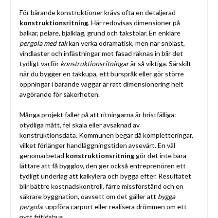
För bärande konstruktioner krävs ofta en detaljerad
konstruktionsritning
. Här redovisas dimensioner på
balkar, pelare, bjälklag, grund och takstolar. En enklare
pergola med tak
kan verka odramatisk, men när snölast,
vindlaster och infästningar mot fasad räknas in blir det
tydligt varför
konstruktionsritningar
är så viktiga. Särskilt
när du bygger en takkupa, ett burspråk eller gör större
öppningar i bärande väggar är rätt dimensionering helt
avgörande för säkerheten.
Många projekt faller på att ritningarna är bristfälliga:
otydliga mått, fel skala eller avsaknad av
konstruktionsdata. Kommunen begär då kompletteringar,
vilket förlänger handläggningstiden avsevärt. En väl
genomarbetad
konstruktionsritning
gör det inte bara
lättare att få bygglov, den ger också entreprenören ett
tydligt underlag att kalkylera och bygga efter. Resultatet
blir bättre kostnadskontroll, färre missförstånd och en
säkrare byggnation, oavsett om det gäller att
bygga
pergola
, uppföra carport eller realisera drömmen om ett
nytt fritidshus.