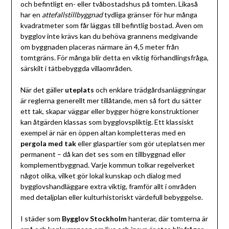
och befintligt en- eller tvåbostadshus på tomten. Likaså
har en
attefallstillbyggnad
tydliga gränser för hur många
kvadratmeter som får läggas till befintlig bostad. Även om
bygglov inte krävs kan du behöva grannens medgivande
om byggnaden placeras närmare än 4,5 meter från
tomtgräns. För många blir detta en viktig förhandlingsfråga,
särskilt i tätbebyggda villaområden.
När det gäller
uteplats
och enklare trädgårdsanläggningar
är reglerna generellt mer tillåtande, men så fort du sätter
ett tak, skapar väggar eller bygger högre konstruktioner
kan åtgärden klassas som bygglovspliktig. Ett klassiskt
exempel är när en öppen altan kompletteras med en
pergola med tak
eller glaspartier som gör uteplatsen mer
permanent – då kan det ses som en tillbyggnad eller
komplementbyggnad. Varje kommun tolkar regelverket
något olika, vilket gör lokal kunskap och dialog med
bygglovshandläggare extra viktig, framför allt i områden
med detaljplan eller kulturhistoriskt värdefull bebyggelse.
I städer som
Bygglov Stockholm
hanterar, där tomterna är