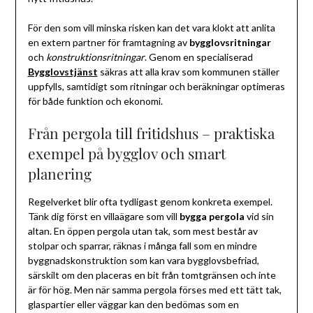
För den som vill minska risken kan det vara klokt att anlita
en extern partner för framtagning av
bygglovsritningar
och
konstruktionsritningar
. Genom en specialiserad
Bygglovstjänst
säkras att alla krav som kommunen ställer
uppfylls, samtidigt som ritningar och beräkningar optimeras
för både funktion och ekonomi.
Från pergola till fritidshus – praktiska
exempel på bygglov och smart
planering
Regelverket blir ofta tydligast genom konkreta exempel.
Tänk dig först en villaägare som vill
bygga pergola
vid sin
altan. En öppen pergola utan tak, som mest består av
stolpar och sparrar, räknas i många fall som en mindre
byggnadskonstruktion som kan vara bygglovsbefriad,
särskilt om den placeras en bit från tomtgränsen och inte
är för hög. Men när samma pergola förses med ett tätt tak,
glaspartier eller väggar kan den bedömas som en