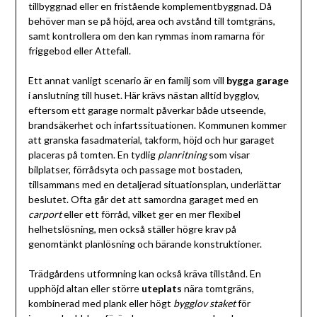
tillbyggnad eller en fristående komplementbyggnad. Då
behöver man se på höjd, area och avstånd till tomtgräns,
samt kontrollera om den kan rymmas inom ramarna för
friggebod eller Attefall.
Ett annat vanligt scenario är en familj som vill
bygga garage
i anslutning till huset. Här krävs nästan alltid bygglov,
eftersom ett garage normalt påverkar både utseende,
brandsäkerhet och infartssituationen. Kommunen kommer
att granska fasadmaterial, takform, höjd och hur garaget
placeras på tomten. En tydlig
planritning
som visar
bilplatser, förrådsyta och passage mot bostaden,
tillsammans med en detaljerad situationsplan, underlättar
beslutet. Ofta går det att samordna garaget med en
carport
eller ett förråd, vilket ger en mer flexibel
helhetslösning, men också ställer högre krav på
genomtänkt planlösning och bärande konstruktioner.
Trädgårdens utformning kan också kräva tillstånd. En
upphöjd altan eller större
uteplats
nära tomtgräns,
kombinerad med plank eller högt
bygglov staket
för