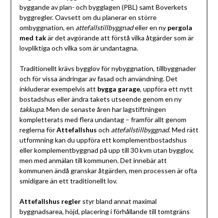
byggande av plan- och bygglagen (PBL) samt Boverkets
byggregler. Oavsett om du planerar en större
ombyggnation, en
attefallstillbyggnad
eller en ny
pergola
med tak
är det avgörande att förstå vilka åtgärder som är
lovpliktiga och vilka som är undantagna.
Traditionellt krävs bygglov för nybyggnation, tillbyggnader
och för vissa ändringar av fasad och användning. Det
inkluderar exempelvis att
bygga garage
, uppföra ett nytt
bostadshus eller ändra takets utseende genom en ny
takkupa
. Men de senaste åren har lagstiftningen
kompletterats med flera undantag – framför allt genom
reglerna för
Attefallshus
och
attefallstillbyggnad
. Med rätt
utformning kan du uppföra ett komplementbostadshus
eller komplementbyggnad på upp till 30 kvm utan bygglov,
men med anmälan till kommunen. Det innebär att
kommunen ändå granskar åtgärden, men processen är ofta
smidigare än ett traditionellt lov.
Attefallshus regler
styr bland annat maximal
byggnadsarea, höjd, placering i förhållande till tomtgräns