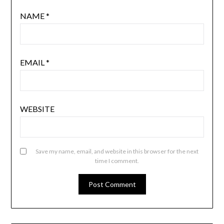
NAME
*
EMAIL
*
WEBSITE
Save my name, email, and website in this browser for the next
time I comment.