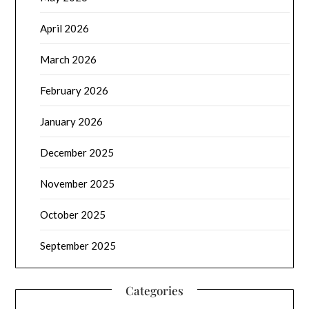
April 2026
March 2026
February 2026
January 2026
December 2025
November 2025
October 2025
September 2025
Categories