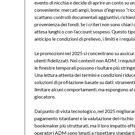
evento di nicchia e decide di aprire un conto su un 
conveniente: mercati ampi, bonus d’ingresso “ricc
scattano controlli documentali aggiuntivi, richies
provenienza dei fondi. Se i criteri non sono chiari
attesa lunghi o con l’account sospeso. Questo tipo
anticipo le condizioni di prelievo, i limiti e i requ
Le promozioni nel 2025 si concentrano su assicura
utenti fidelizzati. Nei contesti non ADM, i requisi
le finestre temporali possono risultare più string
Una lettura attenta dei termini e condizioni riduc
soluzioni di profilazione basate su dati: strumen
limitare alcuni comportamenti, ma espongono al d
giocatore.
Dal punto di vista tecnologico, nel 2025 migliora
pagamento istantanei e la valutazione del rischio i
bookmaker più strutturati, ma il loro impatto effe
operatori ADM sono tenuti a rispettare standard