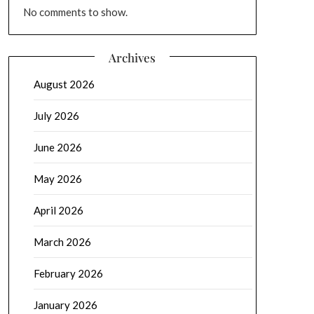
No comments to show.
Archives
August 2026
July 2026
June 2026
May 2026
April 2026
March 2026
February 2026
January 2026