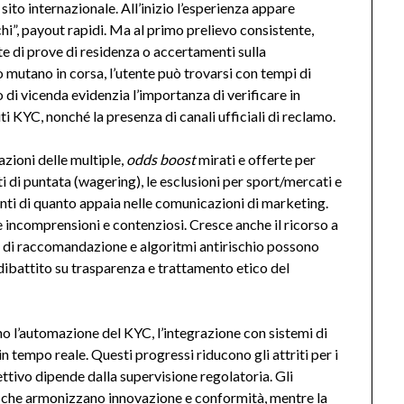
sito internazionale. All’inizio l’esperienza appare
hi”, payout rapidi. Ma al primo prelievo consistente,
te di prove di residenza o accertamenti sulla
 o mutano in corsa, l’utente può trovarsi con tempi di
 di vicenda evidenzia l’importanza di verificare in
isiti KYC, nonché la presenza di canali ufficiali di reclamo.
zioni delle multiple,
odds boost
mirati e offerte per
ti di puntata (wagering), le esclusioni per sport/mercati e
enti di quanto appaia nelle comunicazioni di marketing.
e incomprensioni e contenziosi. Cresce anche il ricorso a
ti di raccomandazione e algoritmi antirischio possono
ibattito su trasparenza e trattamento etico del
no l’automazione del KYC, l’integrazione con sistemi di
n tempo reale. Questi progressi riducono gli attriti per i
ttivo dipende dalla supervisione regolatoria. Gli
 che armonizzano innovazione e conformità, mentre la