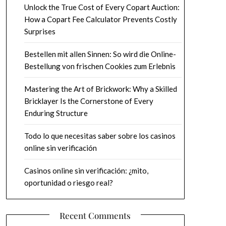
Unlock the True Cost of Every Copart Auction:
How a Copart Fee Calculator Prevents Costly
Surprises
Bestellen mit allen Sinnen: So wird die Online-
Bestellung von frischen Cookies zum Erlebnis
Mastering the Art of Brickwork: Why a Skilled
Bricklayer Is the Cornerstone of Every
Enduring Structure
Todo lo que necesitas saber sobre los casinos
online sin verificación
Casinos online sin verificación: ¿mito,
oportunidad o riesgo real?
Recent Comments