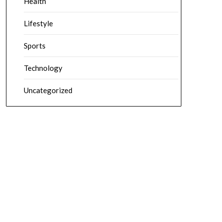
Health
Lifestyle
Sports
Technology
Uncategorized