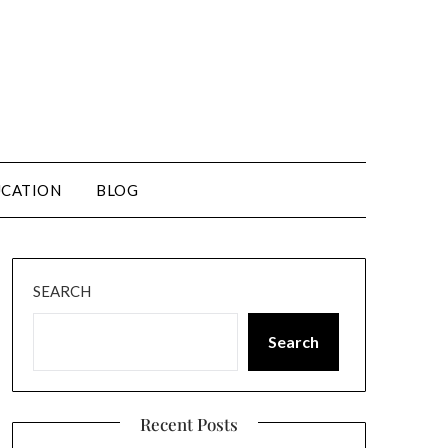
CATION
BLOG
SEARCH
Search
Recent Posts