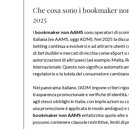
Che cosa sono i bookmaker non
2025
I
bookmaker non AAMS
sono operatori di scomme
italiana (ex AAMS, oggi ADM). Nel 2025 la discuss
betting continua a evolversi e ad attrarre utenti 
di
bet builder
e mercati di nicchia come eSport 
autorizzazioni di altri paesi (ad esempio Malta, 
internazionale. Questo non significa automatica
regolatorio e la tutela del consumatore cambiano 
Nel panorama italiano, l’ADM impone criteri rigoro
trasparenza promozionale e verifiche di identità
agli stessi obblighi in Italia, con implicazioni s
una promozione è applicata in modo ambiguo) e st
bookmaker non AAMS
enfatizzino quote alte o
possono contenere clausole restrittive, limiti di p