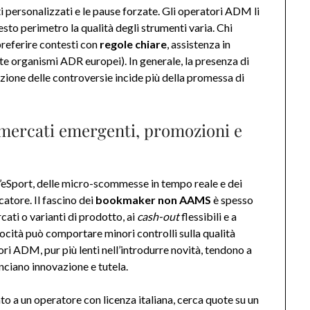
ti personalizzati e le pause forzate. Gli operatori ADM li
sto perimetro la qualità degli strumenti varia. Chi
referire contesti con
regole chiare
, assistenza in
te organismi ADR europei). In generale, la presenza di
uzione delle controversie incide più della promessa di
: mercati emergenti, promozioni e
l’eSport, delle micro-scommesse in tempo reale e dei
atore. Il fascino dei
bookmaker non AAMS
è spesso
cati o varianti di prodotto, ai
cash-out
flessibili e a
ocità può comportare minori controlli sulla qualità
tori ADM, pur più lenti nell’introdurre novità, tendono a
nciano innovazione e tutela.
ato a un operatore con licenza italiana, cerca quote su un