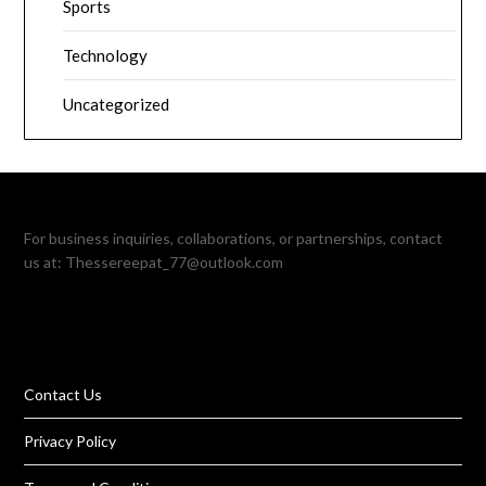
Sports
Technology
Uncategorized
For business inquiries, collaborations, or partnerships, contact
us at:
Thessereepat_77@outlook.com
Contact Us
Privacy Policy