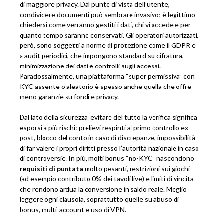
di maggiore privacy. Dal punto di vista dell’utente,
condividere documenti può sembrare invasivo; è legittimo
chiedersi come verranno gestiti i dati, chi vi accede e per
quanto tempo saranno conservati. Gli operatori autorizzati,
però, sono soggetti a norme di protezione come il GDPR e
a audit periodici, che impongono standard su cifratura,
minimizzazione dei dati e controlli sugli accessi.
Paradossalmente, una piattaforma “super permissiva” con
KYC assente o aleatorio è spesso anche quella che offre
meno garanzie su fondi e privacy.
Dal lato della sicurezza, evitare del tutto la verifica significa
esporsi a più rischi: prelievi respinti al primo controllo ex-
post, blocco del conto in caso di discrepanze, impossibilità
di far valere i propri diritti presso l’autorità nazionale in caso
di controversie. In più, molti bonus “no-KYC” nascondono
requisiti di puntata
molto pesanti, restrizioni sui giochi
(ad esempio contributo 0% dei tavoli live) e limiti di vincita
che rendono ardua la conversione in saldo reale. Meglio
leggere ogni clausola, soprattutto quelle su abuso di
bonus, multi-account e uso di VPN.