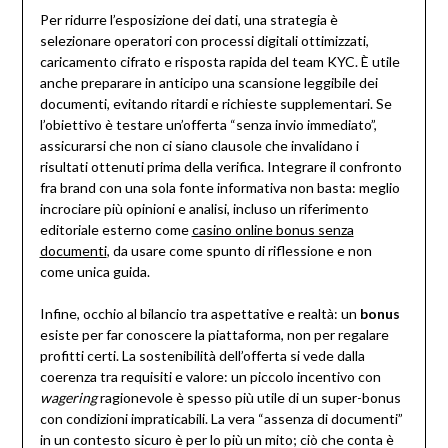
Per ridurre l’esposizione dei dati, una strategia è
selezionare operatori con processi digitali ottimizzati,
caricamento cifrato e risposta rapida del team KYC. È utile
anche preparare in anticipo una scansione leggibile dei
documenti, evitando ritardi e richieste supplementari. Se
l’obiettivo è testare un’offerta “senza invio immediato”,
assicurarsi che non ci siano clausole che invalidano i
risultati ottenuti prima della verifica. Integrare il confronto
fra brand con una sola fonte informativa non basta: meglio
incrociare più opinioni e analisi, incluso un riferimento
editoriale esterno come
casino online bonus senza
documenti
, da usare come spunto di riflessione e non
come unica guida.
Infine, occhio al bilancio tra aspettative e realtà: un
bonus
esiste per far conoscere la piattaforma, non per regalare
profitti certi. La sostenibilità dell’offerta si vede dalla
coerenza tra requisiti e valore: un piccolo incentivo con
wagering
ragionevole è spesso più utile di un super-bonus
con condizioni impraticabili. La vera “assenza di documenti”
in un contesto sicuro è per lo più un mito; ciò che conta è