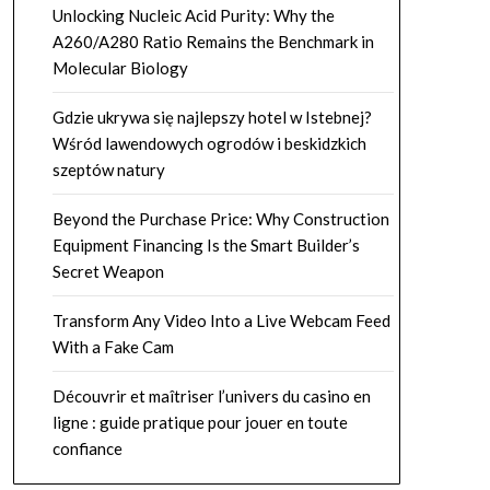
Unlocking Nucleic Acid Purity: Why the
A260/A280 Ratio Remains the Benchmark in
Molecular Biology
Gdzie ukrywa się najlepszy hotel w Istebnej?
Wśród lawendowych ogrodów i beskidzkich
szeptów natury
Beyond the Purchase Price: Why Construction
Equipment Financing Is the Smart Builder’s
Secret Weapon
Transform Any Video Into a Live Webcam Feed
With a Fake Cam
Découvrir et maîtriser l’univers du casino en
ligne : guide pratique pour jouer en toute
confiance