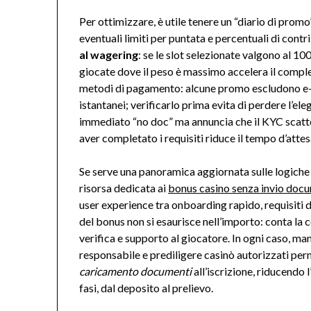
Per ottimizzare, è utile tenere un “diario di promo”
eventuali limiti per puntata e percentuali di cont
al wagering
: se le slot selezionate valgono al 1
giocate dove il peso è massimo accelera il compl
metodi di pagamento: alcune promo escludono e-wa
istantanei; verificarlo prima evita di perdere l’el
immediato “no doc” ma annuncia che il KYC scatter
aver completato i requisiti riduce il tempo d’attes
Se serve una panoramica aggiornata sulle logiche e
risorsa dedicata ai
bonus casino senza invio doc
user experience tra onboarding rapido, requisiti d
del bonus non si esaurisce nell’importo: conta la 
verifica e supporto al giocatore. In ogni caso, man
responsabile e prediligere casinò autorizzati perm
caricamento documenti
all’iscrizione, riducendo l
fasi, dal deposito al prelievo.