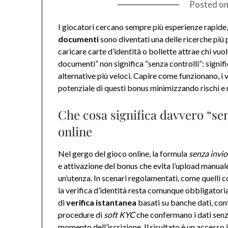
Posted o
I giocatori cercano sempre più esperienze rapide, 
documenti
sono diventati una delle ricerche più 
caricare carte d’identità o bollette attrae chi vu
documenti” non significa “senza controlli”: signifi
alternative più veloci. Capire come funzionano, i van
potenziale di questi bonus minimizzando rischi e r
Che cosa significa davvero “se
online
Nel gergo del gioco online, la formula
senza invi
e attivazione del bonus che evita l’upload manuale 
un’utenza. In scenari regolamentati, come quelli
la verifica d’identità resta comunque obbligatori
di
verifica istantanea
basati su banche dati, cont
procedure di
soft KYC
che confermano i dati senz
momento dell’iscrizione. Il risultato è un access