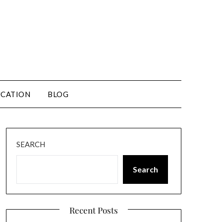
CATION
BLOG
SEARCH
Search
Recent Posts