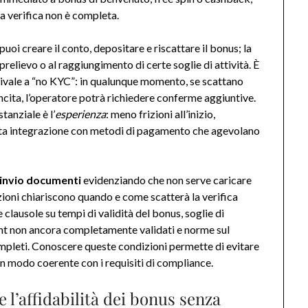
a verifica non è completa.
puoi creare il conto, depositare e riscattare il bonus; la
relievo o al raggiungimento di certe soglie di attività. È
vale a “no KYC”: in qualunque momento, se scattano
incita, l’operatore potrà richiedere conferme aggiuntive.
tanziale è l’
esperienza
: meno frizioni all’inizio,
volta integrazione con metodi di pagamento che agevolano
 invio documenti
evidenziando che non serve caricare
dizioni chiariscono quando e come scatterà la verifica
clausole su tempi di validità del bonus, soglie di
ount non ancora completamente validati e norme sul
mpleti. Conoscere queste condizioni permette di evitare
 in modo coerente con i requisiti di compliance.
 l’affidabilità dei bonus senza