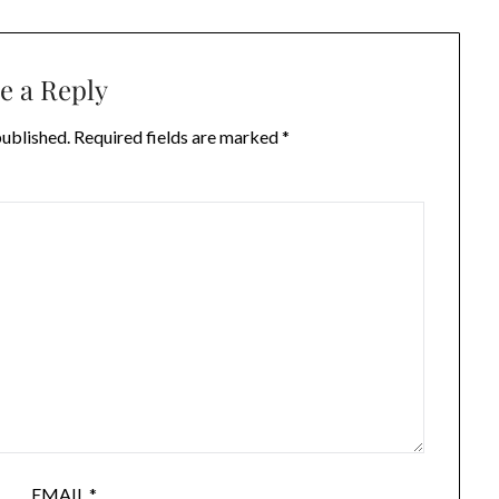
e a Reply
published.
Required fields are marked
*
EMAIL
*