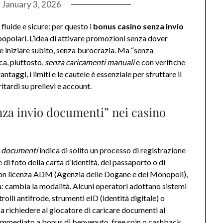
n
January 3, 2026
fluide e sicure: per questo i
bonus casino senza invio
popolari. L’idea di attivare promozioni senza dover
ole iniziare subito, senza burocrazia. Ma “senza
ca, piuttosto,
senza caricamenti manuali
e con verifiche
taggi, i limiti e le cautele è essenziale per sfruttare il
itardi su prelievi e account.
nza invio documenti” nei casino
o documenti
indica di solito un processo di registrazione
di foto della carta d’identità, del passaporto o di
 con licenza ADM (Agenzia delle Dogane e dei Monopoli),
a: cambia la modalità. Alcuni operatori adottano sistemi
rolli antifrode, strumenti eID (identità digitale) o
a richiedere al giocatore di caricare documenti al
o immediato a bonus di benvenuto, free spin o cashback,