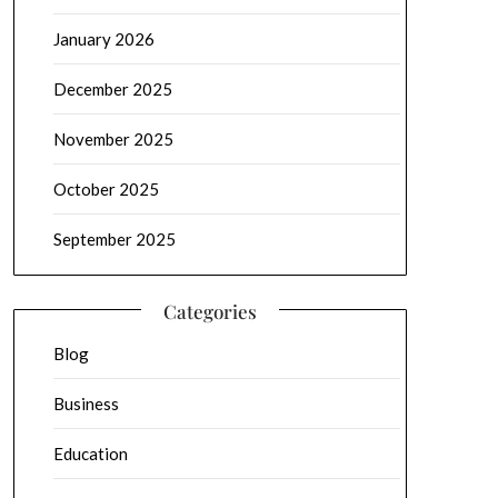
January 2026
December 2025
November 2025
October 2025
September 2025
Categories
Blog
Business
Education