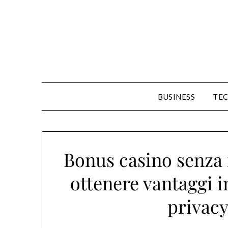
Skip
to
content
BUSINESS
TE
Bonus casino senza
ottenere vantaggi 
privacy