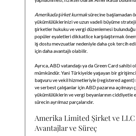
Amerikada şirket kurmak
sürecine başlamadan önc
yükümlülüklerinizi ve uzun vadeli büyüme strateji
şirketler hukuku ve vergi düzenlemesi bulunduğu
popüler eyaletleri dikkatlice karşılaştırmak öneml
iş dostu mevzuatlar nedeniyle daha çok tercih edil
için daha avantajlı olabilir.
Ayrıca, ABD vatandaşı ya da Green Card sahibi o
mümkündür. Yani Türkiye’de yaşayan bir girişimci,
başvuru ve vekil hizmetleriyle (registered agent) şi
ve serbest çalışanlar için ABD pazarına açılmayı ço
yükümlülüklerin ve vergi beyanlarının ciddiyetle 
sürecin ayrılmaz parçalarıdır.
Amerika Limited Şirket ve LLC
Avantajlar ve Süreç