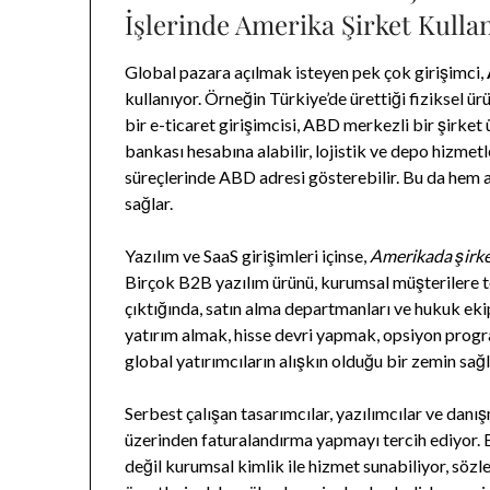
İşlerinde Amerika Şirket Kulla
Global pazara açılmak isteyen pek çok girişimci,
kullanıyor. Örneğin Türkiye’de ürettiği fiziksel 
bir e-ticaret girişimcisi, ABD merkezli bir şirke
bankası hesabına alabilir, lojistik ve depo hizmetl
süreçlerinde ABD adresi gösterebilir. Bu da hem a
sağlar.
Yazılım ve SaaS girişimleri içinse,
Amerikada şirk
Birçok B2B yazılım ürünü, kurumsal müşterilere te
çıktığında, satın alma departmanları ve hukuk ekip
yatırım almak, hisse devri yapmak, opsiyon progr
global yatırımcıların alışkın olduğu bir zemin sağl
Serbest çalışan tasarımcılar, yazılımcılar ve danı
üzerinden faturalandırma yapmayı tercih ediyor.
değil kurumsal kimlik ile hizmet sunabiliyor, sözl