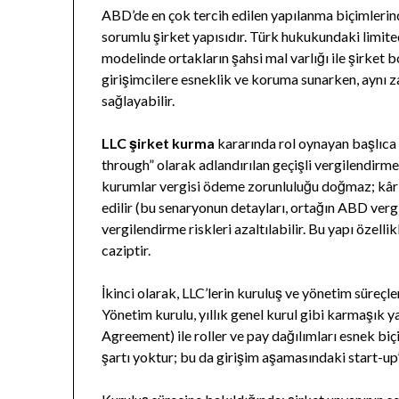
ABD’de en çok tercih edilen yapılanma biçimlerin
sorumlu şirket yapısıdır. Türk hukukundaki limite
modelinde ortakların şahsi mal varlığı ile şirket b
girişimcilere esneklik ve koruma sunarken, aynı 
sağlayabilir.
LLC şirket kurma
kararında rol oynayan başlıca a
through” olarak adlandırılan geçişli vergilendirm
kurumlar vergisi ödeme zorunluluğu doğmaz; kâr 
edilir (bu senaryonun detayları, ortağın ABD ver
vergilendirme riskleri azaltılabilir. Bu yapı özellikl
caziptir.
İkinci olarak, LLC’lerin kuruluş ve yönetim süreçle
Yönetim kurulu, yıllık genel kurul gibi karmaşık 
Agreement) ile roller ve pay dağılımları esnek biç
şartı yoktur; bu da girişim aşamasındaki start-up’l