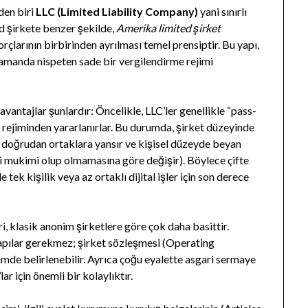
den biri
LLC (Limited Liability Company)
yani sınırlı
d şirkete benzer şekilde,
Amerika limited şirket
orçlarının birbirinden ayrılması temel prensiptir. Bu yapı,
zamanda nispeten sade bir vergilendirme rejimi
vantajlar şunlardır: Öncelikle, LLC’ler genellikle “pass-
e rejiminden yararlanırlar. Bu durumda, şirket düzeyinde
doğrudan ortaklara yansır ve kişisel düzeyde beyan
gi mukimi olup olmamasına göre değişir). Böylece çifte
e tek kişilik veya az ortaklı dijital işler için son derece
ri, klasik anonim şirketlere göre çok daha basittir.
yapılar gerekmez; şirket sözleşmesi (Operating
imde belirlenebilir. Ayrıca çoğu eyalette asgari sermaye
ar için önemli bir kolaylıktır.