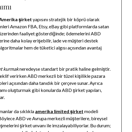
nımı
Amerika şirket
yapısını stratejik bir köprü olarak
ürünleri Amazon FBA, Etsy, eBay gibi platformlarda satan
t üzerinden faaliyet gösterdiğinde; ödemelerini ABD
erine daha kolay erişebilir, iade ve müşteri destek
lgoritmalar hem de tüketici algısı açısından avantaj
et kurmak
neredeyse standart bir pratik haline gelmiştir.
klif verirken ABD merkezli bir tüzel kişilikle pazara
leri açısından daha tanıdık bir çerçeve sunar. Ayrıca
amı oluşturmak gibi konularda ABD şirket yapıları,
ar.
şmanlar da sıklıkla
amerika limited şirket
modeli
 Böylece ABD ve Avrupa merkezli müşterilere, bireysel
eşmelerini şirket unvanı ile imzalayabiliyorlar. Bu durum;