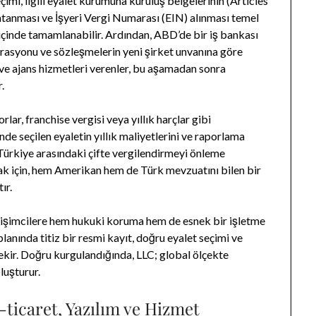
çimi, ilgili eyalet kurumuna kuruluş belgelerinin (Articles
tanması ve İşyeri Vergi Numarası (EIN) alınması temel
 içinde tamamlanabilir. Ardından, ABD’de bir iş bankası
grasyonu ve sözleşmelerin yeni şirket unvanına göre
m ve ajans hizmetleri verenler, bu aşamadan sonra
.
rlar, franchise vergisi veya yıllık harçlar gibi
nde seçilen eyaletin yıllık maliyetlerini ve raporlama
 Türkiye arasındaki çifte vergilendirmeyi önleme
ak için, hem Amerikan hem de Türk mevzuatını bilen bir
ır.
rişimcilere hem hukuki koruma hem de esnek bir işletme
lanında titiz bir resmi kayıt, doğru eyalet seçimi ve
ir. Doğru kurgulandığında, LLC; global ölçekte
luşturur.
E-ticaret, Yazılım ve Hizmet