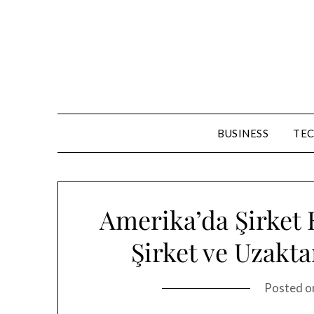
Skip
to
content
BUSINESS
TE
Amerika’da Şirket
Şirket ve Uzakt
Posted 