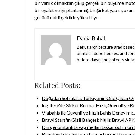
bir varlık olmaktan çıkıp gerçek bir büyüme motor
bir eyalet ve iyi planlanmış bir şirket yapısı; uz
gücünü ciddi şekilde yükseltiyor.
Dania Rahal
Beirut architecture grad based 
printed adobe houses, and zer
before dawn and collects vinta
Related Posts:
Doğadan Sofralara: Türkiye’nin Öne Çıkan O
İngiltere'de Şirket Kurma: Hızlı, Güvenli ve 
Viabahis ile Güvenli ve Hızlı Bahis Deneyimi:
Brawl Stars'ın Gizli Bahçesi: Nulls Brawl APK
Din genomtänkta väg mellan tassar och morrh
Bygglovshandlingar och smart projektering: 