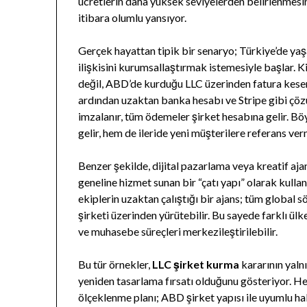
ücretlerin daha yüksek seviyelerden belirlenmesin
itibara olumlu yansıyor.
Gerçek hayattan tipik bir senaryo; Türkiye’de yaşa
ilişkisini kurumsallaştırmak istemesiyle başlar.
değil, ABD’de kurduğu LLC üzerinden fatura kesere
ardından uzaktan banka hesabı ve Stripe gibi çöz
imzalanır, tüm ödemeler şirket hesabına gelir. B
gelir, hem de ileride yeni müşterilere referans ve
Benzer şekilde, dijital pazarlama veya kreatif aj
geneline hizmet sunan bir “çatı yapı” olarak kulla
ekiplerin uzaktan çalıştığı bir ajans; tüm global s
şirketi üzerinden yürütebilir. Bu sayede farklı ül
ve muhasebe süreçleri merkezileştirilebilir.
Bu tür örnekler,
LLC şirket kurma
kararının yaln
yeniden tasarlama fırsatı olduğunu gösteriyor. Hed
ölçeklenme planı; ABD şirket yapısı ile uyumlu ha