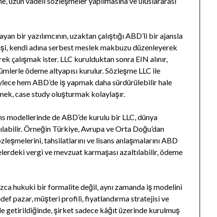
e, uzun vadeli sözleşmeler yapılmasına ve uluslararası
yan bir yazılımcının, uzaktan çalıştığı ABD’li bir ajansla
 Kişi, kendi adına serbest meslek makbuzu düzenleyerek
k çalışmak ister. LLC kurulduktan sonra EIN alınır,
ümlerle ödeme altyapısı kurulur. Sözleşme LLC ile
öylece hem ABD’de iş yapmak daha sürdürülebilir hale
rmek, case study oluşturmak kolaylaşır.
ans modellerinde de ABD’de kurulu bir LLC, dünya
nılabilir. Örneğin Türkiye, Avrupa ve Orta Doğu’dan
özleşmelerini, tahsilatlarını ve lisans anlaşmalarını ABD
kelerdeki vergi ve mevzuat karmaşası azaltılabilir, ödeme
ızca hukuki bir formalite değil, aynı zamanda iş modelini
ef pazar, müşteri profili, fiyatlandırma stratejisi ve
le getirildiğinde, şirket sadece kâğıt üzerinde kurulmuş