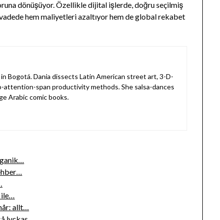
una dönüşüyor. Özellikle dijital işlerde, doğru seçilmiş
un vadede hem maliyetleri azaltıyor hem de global rekabet
in Bogotá. Dania dissects Latin American street art, 3-D-
o-attention-span productivity methods. She salsa-dances
ge Arabic comic books.
rganik…
Rehber…
…
 ile…
år: allt…
så lyckas…