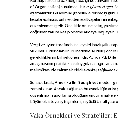
Kuruluş sürecine bakıldığında; şirket unvanının se
of Organization) sunulması, bir
registered agent
a
aşamalardır. Bu adımlar genellikle birkaç iş günü
hesabı açılması, online ödeme altyapılarının ente
düzenlenmesi gelir. Özellikle online satış, yazılı
doğrudan fatura kesip ödeme almaya başlayabilir
Vergi ve uyum tarafında ise; eyalet bazlı yıllık rapo
yükümlülükler olabilir. Bu nedenle, kuruluş öncesi
gerekliliklerini bilmek önemlidir. Ayrıca, ABD ile
anlaşmasının pratikte nasıl uygulanacağını anlam
mali müşavirle çalışmak ciddi avantaj sağlayacakt
Sonuç olarak,
Amerika limited şirket
modeli, gi
zemini sunar. Ancak, sağlanan bu esnekliğin arka p
düzenli mali raporlama olduğunu unutmamak gerek
büyümek isteyen girişimler için güçlü bir altyapı o
Vaka Örnekleri ve Stratejiler: 