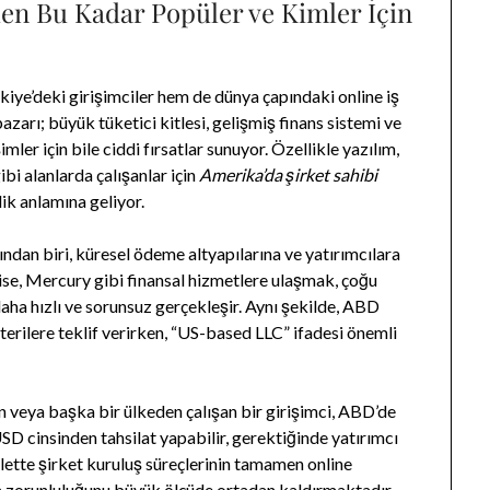
n Bu Kadar Popüler ve Kimler İçin
kiye’deki girişimciler hem de dünya çapındaki online iş
pazarı; büyük tüketici kitlesi, gelişmiş finans sistemi ve
mler için bile ciddi fırsatlar sunuyor. Özellikle yazılım,
ibi alanlarda çalışanlar için
Amerika’da şirket sahibi
ik anlamına geliyor.
dan biri, küresel ödeme altyapılarına ve yatırımcılara
ise, Mercury gibi finansal hizmetlere ulaşmak, çoğu
aha hızlı ve sorunsuz gerçekleşir. Aynı şekilde, ABD
terilere teklif verirken, “US-based LLC” ifadesi önemli
en veya başka bir ülkeden çalışan bir girişimci, ABD’de
USD cinsinden tahsilat yapabilir, gerektiğinde yatırımcı
yalette şirket kuruluş süreçlerinin tamamen online
a zorunluluğunu büyük ölçüde ortadan kaldırmaktadır.