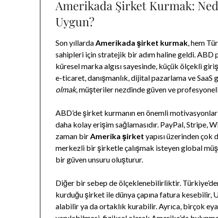
Amerikada Şirket Kurmak: Nede
Uygun?
Son yıllarda
Amerikada şirket kurmak
, hem Tür
sahipleri için stratejik bir adım haline geldi. ABD 
küresel marka algısı sayesinde, küçük ölçekli girişi
e-ticaret, danışmanlık, dijital pazarlama ve SaaS g
olmak
, müşteriler nezdinde güven ve profesyonell
ABD’de şirket kurmanın en önemli motivasyonların
daha kolay erişim sağlamasıdır. PayPal, Stripe, W
zaman bir
Amerika şirket
yapısı üzerinden çok d
merkezli bir şirketle çalışmak isteyen global müş
bir güven unsuru oluşturur.
Diğer bir sebep de ölçeklenebilirliktir. Türkiye’d
kurduğu şirket ile dünya çapına fatura kesebilir, 
alabilir ya da ortaklık kurabilir. Ayrıca, birçok e
yapılabilmesi, fiziksel olarak Amerika’da bulunm