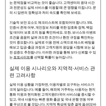
는 문제점을 비교하는 것이 좋습니다. 고객센터의 응대 시간
과 전문성도 실제 서비스를 이용할 때 큰 영향을 미칩니다. 문
의 시 답변의 정확성과 처리 속도를 확인해 보세요.
기술적 보안 요소도 체크리스트에 포함되어야 합니다. SSL
인증서 존재 여부, 개인정보 처리를 위한 암호화 정책, 백업
및 데이터 보호 조치 등을 확인하세요. 또한, 보너스와 이벤트
조건을 꼼꼼히 살펴 과도한 조건이나 환전 규정을 확인하는
것이 중요합니다. 실제로 이용 전에 소액으로 테스트 베팅을
해보고 입금·출금 과정과 고객지원의 응답을 시험해 보는 실
전 검증도 추천됩니다. 이러한 과정을 통해 보다 신뢰할 수 있
는
토토사이트
를 선택할 확률이 높아집니다.
실제 이용 시나리오와 지역적·서비스 관
련 고려사항
실제 이용 상황을 가정하면, 이용자별로 요구하는 서비스가
크게 달라집니다. 예를 들어, 해외에 거주하는 사용자는 현지
통화 지원과 현지화된 고객지원(다국어 서비스)을 중시할 수
있고, 국내 사용자는 빠른 원화 출금 및 국내 은행 연동 여부
를 우선으로 볼 것입니다. 지역적 특성에 맞춘 결제 옵션(모바