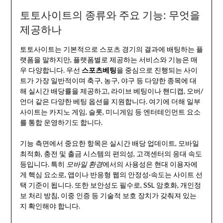
토토사이트의 종류와 주요 기능: 무엇을
제공하나
토토사이트는 기본적으로 스포츠 경기의 결과에 배팅하는 플
랫폼을 말하지만, 플랫폼별로 제공하는 서비스와 기능은 매
우 다양합니다. 우선
스포츠베팅
을 중심으로 진행되는 사이
트가 가장 일반적이며 축구, 농구, 야구 등 다양한 종목에 대
해 실시간 배당률을 제공하고, 라이브 베팅이나 핸디캡, 오버/
언더 같은 다양한 베팅 옵션을 지원합니다. 여기에 더해 일부
사이트는 카지노 게임, 슬롯, 미니게임 등 엔터테인먼트 요소
를 통합 운영하기도 합니다.
기능 측면에서 중요한 항목은 실시간 배당 업데이트, 모바일
최적화, 충전 및 출금 시스템의 편의성, 고객센터의 응대 속도
등입니다. 특히
모바일 환경
에서의 사용성은 현대 이용자에
게 핵심 요소로, 앱이나 반응형 웹의 안정성·속도는 사이트 선
택 기준이 됩니다. 또한 보안성도 필수로, SSL 암호화, 개인정
보 처리 방침, 이중 인증 등 기술적 보호 장치가 갖춰져 있는
지 확인해야 합니다.