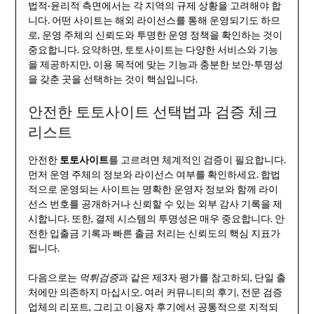
법적·윤리적 측면에서는 각 지역의 규제 상황을 고려해야 합
니다. 어떤 사이트는 해외 라이선스를 통해 운영되기도 하므
로, 운영 주체의 신뢰도와 투명한 운영 정책을 확인하는 것이
중요합니다. 요약하면, 토토사이트는 다양한 서비스와 기능
을 제공하지만, 이용 목적에 맞는 기능과 충분한 보안·투명성
을 갖춘 곳을 선택하는 것이 핵심입니다.
안전한 토토사이트 선택법과 검증 체크
리스트
안전한
토토사이트
를 고르려면 체계적인 검증이 필요합니다.
먼저 운영 주체의 정보와 라이선스 여부를 확인하세요. 합법
적으로 운영되는 사이트는 명확한 운영자 정보와 함께 라이
선스 번호를 공개하거나 신뢰할 수 있는 외부 감사 기록을 제
시합니다. 또한, 결제 시스템의 투명성은 매우 중요합니다. 안
전한 입출금 기록과 빠른 출금 처리는 신뢰도의 핵심 지표가
됩니다.
다음으로는
먹튀검증
과 같은 제3자 평가를 참고하되, 단일 출
처에만 의존하지 마십시오. 여러 커뮤니티의 후기, 전문 검증
업체의 리포트, 그리고 이용자 후기에서 공통적으로 지적되