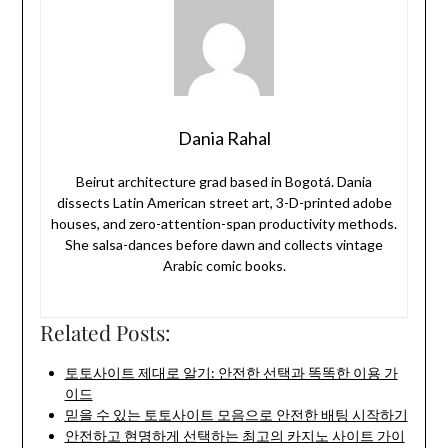
Dania Rahal
Beirut architecture grad based in Bogotá. Dania
dissects Latin American street art, 3-D-printed adobe
houses, and zero-attention-span productivity methods.
She salsa-dances before dawn and collects vintage
Arabic comic books.
Related Posts:
토토사이트 제대로 알기: 안전한 선택과 똑똑한 이용 가
이드
믿을 수 있는 토토사이트 모음으로 안전한 배팅 시작하기
안전하고 현명하게 선택하는 최고의 카지노 사이트 가이