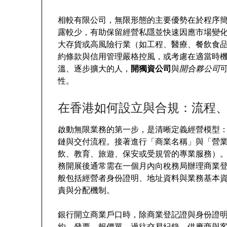
相較有限公司，無限形態的主要優勢在於程序
露較少，有助保留經營私隱並快速因應市場變
大存貨或高風險行業（如工程、醫療、餐飲食
約條款與信用管理嚴格控風，或考慮在適當時
溫、逐步擴大的人，
開獨資公司
與
開合夥公司
性。
在香港如何設立與合規：流程
啟動無限業務的第一步，是清晰定義經營模型
鏈與交付流程。接著進行「商業名稱」與「營
飲、教育、旅遊、保安或受規管的專業服務）
務開展後通常需在一個月內向稅務局辦理商業
般包括經營者身份證明、地址資料與業務基本
責與分配機制。
銀行開立商業戶口時，除商業登記證與身份證
約、發票、報價單、過往交易紀錄、供應商與