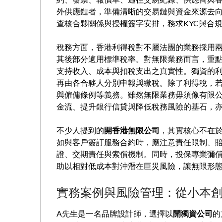
外供應鏈者，準備清晰的交易鏈與資金來源去
查核合夥關係與授權簽字安排，務求KYC與合
稅務方面，香港利得稅對不屬法團的業務採用兩
其後部分適用標準稅率。對無限業務而言，重
支持收入、成本與扣稅支出之真實性。獨資的
再由各合夥人分別申報與繳稅。除了利得稅，
與僱傭條例等義務。雖然無限業務毋須像有限
金流、提升銀行信貸與降低稅務風險的基石，
不少人提到的
開香港無限公司
，其實核心不在
如與客戶簽訂服務合約時，應注意責任限制、
證、交期責任與索償機制。同時，投保專業彌
助以相對低成本對沖潛在巨災風險，讓無限形
實務案例與風險管理：從小本
A先生是一名品牌設計師，選擇以
開獨資公司
的