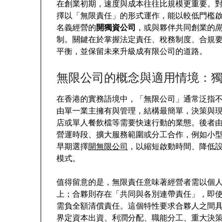
在創業初期，速度與成本往往比規模更重要。
擇以「無限責任」的形式運作，能以較低門檻
名義經營的
開獨資公司
，或與夥伴共同創業的
制。關鍵在於掌握法定責任、稅務制度、合規
平衡，並保留未來升級成有限公司的道路。
無限公司的概念與適用情境：
在香港的實務語境中，「無限公司」通常泛指
由單一業主擁有與管理，結構最簡單，決策與
店或單人餐飲檔等需要快速行動的業態。後者
營運時段、擴大服務範圍或分工合作，例如小
早期選擇
開無限公司
，以縮短啟動時間、降低
模式。
值得留意的是，無限責任意味著經營者需以個
上；合夥則存在「共同與各別連帶責任」，即
需負全額清償責任。這個特性要求合夥人之間
界定資本出資、利潤分配、職能分工、重大決