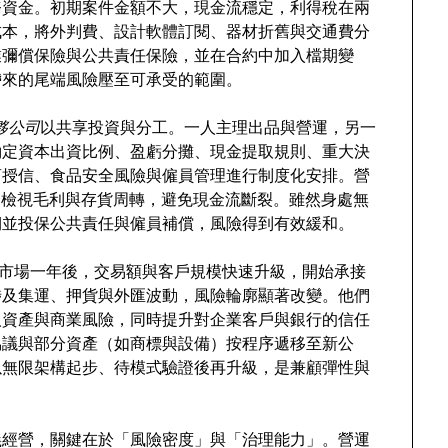
務資金。初期案件金額不大，現金流穩定，利得稅在兩
成本，將外判費、設計軟體訂閱、器材折舊與交通費分
業彌償保險與公共責任保險，並在合約中加入檔期變
帶來的尾端風險壓至可承受的範圍。
夥公司
以共享投資與分工。一人主理出品與營運，另一
約定資本出資比例、盈虧分攤、現金提取規則、重大決
商授信、食品安全風險與僱員管理進行制度化安排。營
期檢視毛利與存貨周轉，避免現金流斷裂。雖然身處無
期並投保公共責任與僱員補償，風險得到有效緩和。
試市場一年後，交易額與客戶規模快速升級，開始承接
涉及集運、押貨與外匯波動，風險輪廓顯著改變。他們
人資產與商業風險，同時提升對企業客戶與銀行的信任
協議與部分資產（如商標與設備）按程序遞移至新公
以無限架構起步、待模式驗證後再升級，是兼顧彈性與
義經營，關鍵在於「風險密度」與「治理能力」。營運