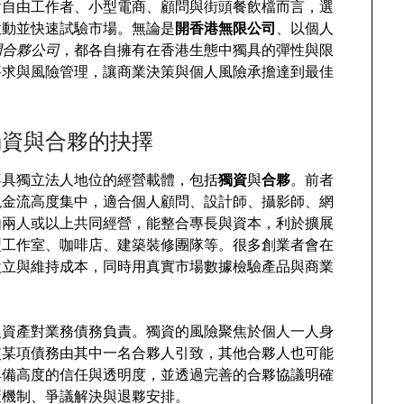
對自由工作者、小型電商、顧問與街頭餐飲檔而言，選
啟動並快速試驗市場。無論是
開香港無限公司
、以個人
開合夥公司
，都各自擁有在香港生態中獨具的彈性與限
要求與風險管理，讓商業決策與個人風險承擔達到最佳
獨資與合夥的抉擇
不具獨立法人地位的經營載體，包括
獨資
與
合夥
。前者
現金流高度集中，適合個人顧問、設計師、攝影師、網
由兩人或以上共同經營，能整合專長與資本，利於擴展
型工作室、咖啡店、建築裝修團隊等。很多創業者會在
設立與維持成本，同時用真實市場數據檢驗產品與商業
人資產對業務債務負責。獨資的風險聚焦於個人一人身
使某項債務由其中一名合夥人引致，其他合夥人也可能
具備高度的信任與透明度，並透過完善的合夥協議明確
策機制、爭議解決與退夥安排。