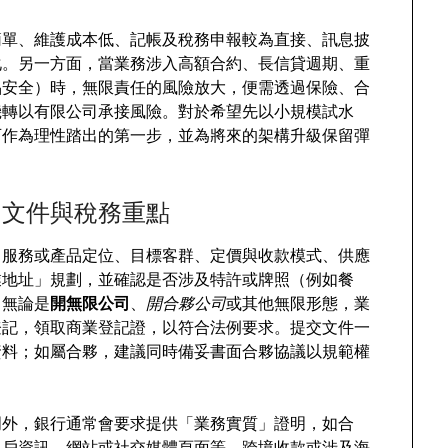
簡單、維護成本低、記帳及稅務申報較為直接、訊息披
化。另一方面，當業務涉入高額合約、長信貸週期、重
品安全）時，無限責任的風險放大，便需透過保險、合
機轉以有限公司承接風險。對於希望先以小規模試水
可作為理性踏出的第一步，並為將來的架構升級保留彈
、文件與稅務重點
：服務或產品定位、目標客群、定價與收款模式、供應
業地址」規劃，並確認是否涉及特許或牌照（例如餐
。無論是
開無限公司
、
開合夥公司
或其他無限形態，業
登記，領取商業登記證，以符合法例要求。提交文件一
資料；如屬合夥，建議同時備妥書面合夥協議以規範權
明外，銀行通常會要求提供「業務實質」證明，如合
客戶資訊、網站或社交媒體頁面等。跨境收款或涉及海