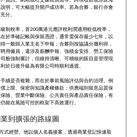
向說明，可大幅提升開戶成功率。若為合夥，銀行亦會
規充分。
級制稅率，首200萬港元應評稅利潤適用較低稅率，
點在於準確記帳與保留憑證，通常需保存最少七年，以
利得一般歸入業主名下申報；合夥則按協議分攤利得，
若聘用僱員，還涉及薪酬申報、強積金安排、勞工保險
公司般強制審計，但維持清晰、可稽核的賬目是管理現
亦利於日後升級為有限公司時順利過渡。
於手續是否複雜，而在於事前風險評估與合約治理。例
賠償上限、保密與知識產權條款；供應端則留意品質保
償保險、營業中斷保險、公共責任與產品責任保險，有
態仍能在風險可控的框架下高效運行。
創業到擴張的路線圖
方式經營。他以個人名義接案，透過商業登記快速取