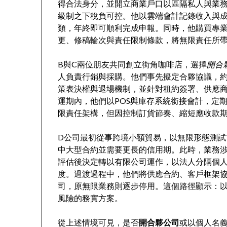
得合法身分，並開立商業戶口以區隔私人與業
級制之下稅負可控。他以雲端會計記錄收入與
類，年終即可順利完成申報。同時，他購買專
更、修稿輪次與責任限制條款，將無限責任所
B與C兩位朋友共同創立街角咖啡店，選擇
開合
人負責行銷與採購。他們事先擬定合夥協議，
策表決權與退場機制，並針對租約簽署、供應
運期內，他們以POS與庫存系統銜接會計，定
限責任架構，但因控制訂貨節奏、縮短應收款
D公司最初從事跨境小額貿易，以無限形態測
中大型合約並需要更長的信用期。此時，業務
評估後決定轉以有限公司運作，以法人分隔個
度。過渡過程中，他們將供應合約、客戶框架
司，原無限業務則逐步停用。這個路徑顯示：
風險的務實方案。
從上述情境可見，是否
開合夥公司
或以個人名