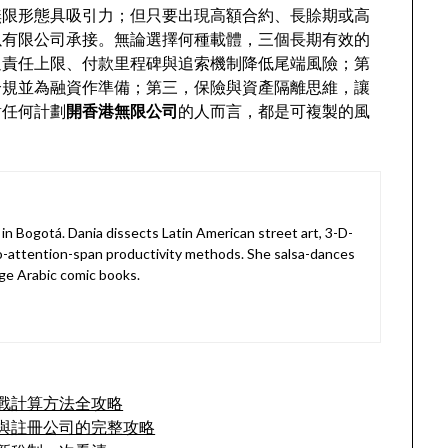
無限形態具吸引力；但只要出現高額合約、長賒期或高
以有限公司承接。無論選擇何種載體，三個長期有效的
過責任上限、付款里程碑與追索機制降低尾端風險；第
合規並為融資作準備；第三，保險與資產隔離思維，讓
對任何計劃
開香港無限公司
的人而言，都是可複製的風
in Bogotá. Dania dissects Latin American street art, 3-D-
o-attention-span productivity methods. She salsa-dances
ge Arabic comic books.
戰計算方法全攻略
與註冊公司的完整攻略