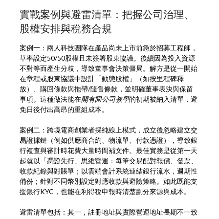
實戰案例與避雷清單：把握公司治理、
股權安排與稅務合規
案例一：兩人科技團隊在產品尚未上市前急於招募工程師，
草率設定50/50股權且未簽署股東協議。後續因為投入資源
不對等而產生分歧，導致董事會決策僵局。解方是從一開始
在章程或股東協議中設計「動態股權」（如按里程碑釋
放）、購回條款與拖帶/隨售條款，並明確董事表決與保留
事項。這種做法能在
開有限公司教學
的初期被納入清單，避
免日後付出高昂的重組成本。
案例二：跨境電商創業者採純線上模式，成立後忽略建立交
易證據鏈（例如供應商合約、物流單、付款憑證），導致銀
行複查與審計時花費大量時間補文件。最佳實務是從第一天
起就以「憑證先行」思維營運：每筆交易配對報價、發票、
收款紀錄與對賬單；以雲端會計系統連結銀行流水，週期性
備份；針對不同幣別設定對應收款與避險策略。如此既能支
援銀行KYC，也能在利得稅申報時清楚劃分來源與成本。
避雷清單包括：其一，註冊地址與實際營運地址長期不一致