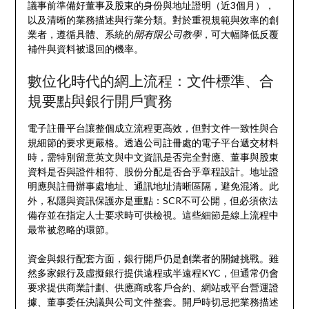
議事前準備好董事及股東的身份與地址證明（近3個月），
以及清晰的業務描述與行業分類。對於重視規範與效率的創
業者，遵循具體、系統的
開有限公司教學
，可大幅降低反覆
補件與資料被退回的機率。
數位化時代的網上流程：文件標準、合
規要點與銀行開戶實務
電子註冊平台讓整個成立流程更高效，但對文件一致性與合
規細節的要求更嚴格。透過公司註冊處的電子平台遞交材料
時，需特別留意英文與中文資訊是否完全對應、董事與股東
資料是否與證件相符、股份分配是否合乎章程設計。地址證
明應與註冊辦事處地址、通訊地址清晰區隔，避免混淆。此
外，私隱與資訊保護亦是重點：SCR不可公開，但必須依法
備存並在指定人士要求時可供檢視。這些細節是線上流程中
最常被忽略的環節。
資金與銀行配套方面，銀行開戶仍是創業者的關鍵挑戰。雖
然多家銀行及虛擬銀行提供遠程或半遠程KYC，但通常仍會
要求提供商業計劃、供應商或客戶合約、網站或平台營運證
據、董事委任決議與公司文件整套。開戶時切忌把業務描述