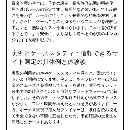
資金管理の基本は、予算の設定、損失許容範囲の明確化、
勝ち逃げルールの策定です。短期的な連敗があっても冷静
さを失わず、ルールに従うことが長期的な勝率を左右しま
す。さらに、ゲームごとの期待値やハウスエッジを理解し
ておくと、無駄なリスクを避けられます。これらを実践す
ることで、より安全に、より楽しく遊べるのが真の
オンカ
ジ おすすめ
活用法です。
実例とケーススタディ：信頼できるサ
イト選定の具体例と体験談
実際の利用者の声やケーススタディを見ると、選定ポイン
トがより明確になります。例えば、あるプレイヤーは入出
金のスムーズさを重視してサイトを選び、電子ウォレット
経由での即時入金と出金が可能なプラットフォームに定着
しました。その結果、トラブル時の対応が迅速でストレス
が少なく、プレイ時間が増えたという意見があります。一
方、ボーナス重視で選んだプレイヤーは、条件を読み違え
て出金できない事態に直面したため、事前確認の重要性を
痛感したケースもあります。