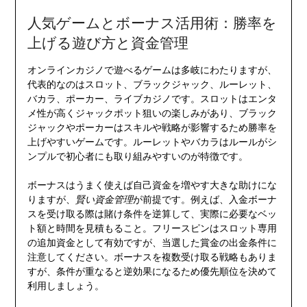
人気ゲームとボーナス活用術：勝率を
上げる遊び方と資金管理
オンラインカジノで遊べるゲームは多岐にわたりますが、
代表的なのはスロット、ブラックジャック、ルーレット、
バカラ、ポーカー、ライブカジノです。スロットはエンタ
メ性が高くジャックポット狙いの楽しみがあり、ブラック
ジャックやポーカーはスキルや戦略が影響するため勝率を
上げやすいゲームです。ルーレットやバカラはルールがシ
ンプルで初心者にも取り組みやすいのが特徴です。
ボーナスはうまく使えば自己資金を増やす大きな助けにな
りますが、
賢い資金管理
が前提です。例えば、入金ボーナ
スを受け取る際は賭け条件を逆算して、実際に必要なベッ
ト額と時間を見積もること。フリースピンはスロット専用
の追加資金として有効ですが、当選した賞金の出金条件に
注意してください。ボーナスを複数受け取る戦略もありま
すが、条件が重なると逆効果になるため優先順位を決めて
利用しましょう。