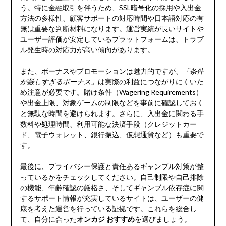
う。特に金融取引を伴うため、SSL暗号化の採用や入出金
方法の多様性、顧客サポートの対応時間や日本語対応の有
無は重要な判断材料になります。運営実績が長いサイトや
ユーザー評価が安定しているプラットフォームは、トラブ
ル発生時の対応力が高い傾向があります。
また、ボーナスやプロモーションは魅力的ですが、
「条件
が厳しすぎるボーナス」
は実際の利益につながりにくいた
め注意が必要です。賭け条件（Wagering Requirements）
や出金上限、対象ゲームの制限などを事前に確認しておく
と無駄な時間を避けられます。さらに、入出金に関わる手
数料や処理時間、利用可能な決済手段（クレジットカー
ド、電子ウォレット、銀行振込、仮想通貨など）も重要で
す。
最後に、プライバシー保護と責任あるギャンブル対策が整
っているかをチェックしてください。自己制限や自己排除
の機能、年齢確認の厳格さ、そしてギャンブル依存症に関
するサポート情報が充実しているサイトは、ユーザーの健
康を考えた運営を行っている証拠です。これらを総合し
て、自分に合った
オンカジ おすすめ
を選びましょう。