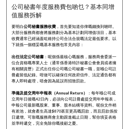
公司秘書年度服務費包啲乜？基本同增
值服務拆解
要明白
公司秘書服務收費
，首先要知道你俾嘅錢換到啲咩。
大部分服務商都會將服務劃分為基本計劃同增值項目，基本
收費通常已經涵蓋咗維持公司合法合規嘅法定最低要求。以
下就係一個穩妥嘅基本服務包常見內容：
出任法定公司秘書
：呢個係最核心嘅服務，服務商會委派一
位合資格嘅專業人士（通常係香港特許秘書公會會員或者擁
有相關資歷）正式出任你公司嘅公司秘書一職，並喺公司註
冊處留低紀錄。咁做可以確保任何政府信件、法定通告都有
專人即時處理，唔會因為延誤而招致罰款。
準備及提交周年申報表（Annual Return）
：每年喺公司成
立周年日後嘅42日內，必須向公司註冊處提交周年申報表，
申報公司最新嘅股東、董事、股本結構等資料。呢份文件稍
有差池，就會產生高達$870甚至更高嘅罰款，而且罰款係按
日遞增。可靠嘅服務商會主動跟進截止日期，幫你填妥表格
並準時遞交，完全免除你嘅後顧之憂。