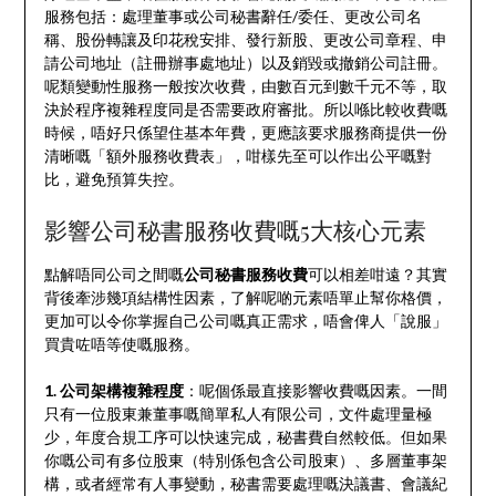
服務包括：處理董事或公司秘書辭任/委任、更改公司名
稱、股份轉讓及印花稅安排、發行新股、更改公司章程、申
請公司地址（註冊辦事處地址）以及銷毀或撤銷公司註冊。
呢類變動性服務一般按次收費，由數百元到數千元不等，取
決於程序複雜程度同是否需要政府審批。所以喺比較收費嘅
時候，唔好只係望住基本年費，更應該要求服務商提供一份
清晰嘅「額外服務收費表」，咁樣先至可以作出公平嘅對
比，避免預算失控。
影響公司秘書服務收費嘅5大核心元素
點解唔同公司之間嘅
公司秘書服務收費
可以相差咁遠？其實
背後牽涉幾項結構性因素，了解呢啲元素唔單止幫你格價，
更加可以令你掌握自己公司嘅真正需求，唔會俾人「說服」
買貴咗唔等使嘅服務。
1. 公司架構複雜程度
：呢個係最直接影響收費嘅因素。一間
只有一位股東兼董事嘅簡單私人有限公司，文件處理量極
少，年度合規工序可以快速完成，秘書費自然較低。但如果
你嘅公司有多位股東（特別係包含公司股東）、多層董事架
構，或者經常有人事變動，秘書需要處理嘅決議書、會議紀