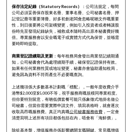
保存法定紀錄（Statutory Records）
：公司法規定，每間
公司必須妥善保存股東名冊、董事名冊、公司秘書名冊、押
記登記冊等重要簿冊。好多初創老闆會忽略呢啲文件嘅重要
性，到日後要將公司架構變更，例如引入投資者或者轉讓股
份時先至發現紀錄缺失，補救成本隨時高出原本秘書費好幾
倍。專業服務會以安全嘅電子或實體方式代為保管，並喺需
要時即時提取。
商業登記證續期及更新
：每年稅務局會發出商業登記續期通
知，公司秘書會代為處理續期手續，確保登記證保持有效。
如果有任何業務性質或地址變更，秘書亦會協助通知稅局，
避免因為資料不符而產生不必要嘅查詢。
上述幾項係大多數基本計劃嘅「標配」，一般年度收費介乎
港幣$2,000至$5,000不等，視乎服務商嘅規模同專業程度。
但你要特別留意，有啲低價套餐可能只係象徵式地掛名做公
司秘書，但當你需要實際申請文件、填寫表格時，就會逐次
收取高昂嘅服務費。真正均真嘅
公司秘書服務收費
，一定會
清楚寫明上述所有項目都係包括在內，唔會有「海鮮價」。
除咗基本盤，增值服務亦係影響總開支嘅關鍵。常見嘅增值