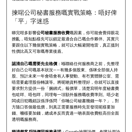
揀啱公司秘書服務嘅實戰策略：唔好俾
「平」字迷惑
睇完咁多影響
公司秘書服務收費
嘅因素，你可能會覺得眼花
撩亂，唔知點樣先可以鎖定最適合自己嘅合作夥伴。其實只
要跟住以下幾個實戰策略，就可以大幅避開地雷，真正搵到
性價比高又可靠嘅專業後盾。
認清自己嘅需要先去格價
：喺聯絡任何服務商之前，先整理
好自己公司嘅基本狀況——有幾多個股東、係咪全部個人持
股、預計未來一年會唔會有人事變動、有冇實體辦公室、需
唔需要處理股份轉讓等。將呢啲資料整理好，你就可以直接
要求對方提供一份「捆綁式」報價單，清楚寫明年度秘書費
包咗咩、唔包咩，同埋每一項額外服務嘅收費準則。唔少老
闆成日犯嘅錯誤係淨係問「你哋公司秘書幾錢一年？」，對
方隨口答個最低價，到真正需要服務時先至發現呢樣要加
錢、嗰樣要加錢，總成本反而貴過一啲表面收費較高但全面
透明嘅服務商。
睇清楚客戶評價同服務承諾
：Google地圖評價、創業社群論