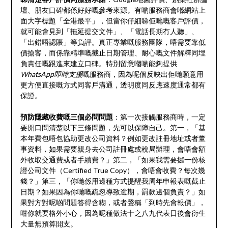
壇、朋友口碑都係好好嘅參考來源。有啲服務商會喺網站上
面大字標題「全港最平」，但當你仔細睇佢哋嘅客戶評價，
就可能會見到「拖延提交文件」、「電話長期冇人聽」、
「出錯唔認賬」等負評。真正專業嘅服務團隊，唔需要靠低
價搶客，而係靠精準嘅截止日期管理、耐心嘅文件解釋同埋
負責任嘅跟進來建立口碑。特別留意嗰啲能夠提供
WhatsApp即時支援
嘅服務商，因為呢個反映出佢哋願意用
更方便直接嘅方式同客戶溝通，透明度同反應速度通常都有
保證。
預防隱藏收費嘅三個必問問題
：第一次接觸服務商時，一定
要開口問清楚以下三條問題，先可以保障自己。第一，「基
本年費包唔包協助更改公司資料？例如更改註冊地址或者董
事資料，如果需要親身去公司註冊處或稅局辦理，會唔會額
外收取交通費或者手續費？」第二，「如果我需要攞一份核
證公司文件（Certified True Copy），會唔會收費？每次幾
錢？」第三，「你哋係用邊種方式提醒我周年申報表嘅截止
日期？如果因為你哋嘅疏忽導致逾期，罰款邊個負責？」如
果對方對呢啲問題答得含糊，或者聲稱「到時先會報價」，
咁你就要格外小心，因為呢種做法十之八九代表日後會衍生
大量無預算開支。