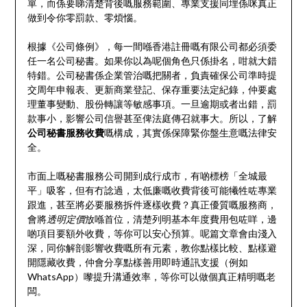
單，而係要睇清楚背後嘅服務範圍、專業支援同埋係咪真正
做到令你零罰款、零煩惱。
根據《公司條例》，每一間喺香港註冊嘅有限公司都必須委
任一名公司秘書。如果你以為呢個角色只係掛名，咁就大錯
特錯。公司秘書係企業管治嘅把關者，負責確保公司準時提
交周年申報表、更新商業登記、保存重要法定紀錄，仲要處
理董事變動、股份轉讓等敏感事項。一旦逾期或者出錯，罰
款事小，影響公司信譽甚至俾法庭傳召就事大。所以，了解
公司秘書服務收費
嘅構成，其實係保障緊你盤生意嘅法律安
全。
市面上嘅秘書服務公司開到成行成市，有啲標榜「全城最
平」吸客，但有冇諗過，太低廉嘅收費背後可能犧牲咗專業
跟進，甚至將必要服務拆件逐樣收費？真正優質嘅服務商，
會將
透明定價
放喺首位，清楚列明基本年度費用包咗咩，邊
啲項目要額外收費，等你可以安心預算。呢篇文章會由淺入
深，同你解剖影響收費嘅所有元素，教你點樣比較、點樣避
開隱藏收費，仲會分享點樣善用即時通訊支援（例如
WhatsApp）嚟提升溝通效率，等你可以做個真正精明嘅老
闆。