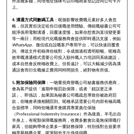
外加幾多錢，同埋地址係咪可以印喺商業登記證同公司卡片
上。
4. 溝通方式同數碼工具
：呢個影響收費嘅元素好多人會忽
略，但其實佢決定咗你日後嘅使用體驗。傳統嘅秘書公司可
能淨係用電郵溝通，回覆速度慢，如果你想查詢某項變更要
等一兩日；而較現代化嘅服務商會提供即時通訊支援，例如
WhatsApp
、微信或自設嘅客戶專用平台，可以快速回覆查
詢、傳送文件初稿俾你核對，令成個過程透明順暢。呢種高
效率嘅溝通模式需要公司投入額外嘅人力培訓同系統建設，
成本自然會反映喺收費上。但長遠計，可以大幅減少因為溝
通誤會而衍生嘅修正費用同時間損失，絕對物有所值。
5. 附加保險同保障
：一啲重視商譽嘅公司秘書服務供應商，
會為客戶提供「逾期申報罰款保障」或者「錯誤更正承
諾」。即係話，如果因為秘書公司嘅疏忽導致你被政府罰
款，佢哋會承擔相關罰則。呢種承諾需要公司內部有極高嘅
合規標準，同時佢哋通常會購買專業責任保險
（Professional Indemnity Insurance）作為後盾。羊毛出自
羊身上，有呢類保障嘅服務商，收費多數會比毫無保障嘅行
家高，但能夠帶俾企業多一重財務保障，特別係對合規要求
極度嚴格嘅企業，呢筆額外支出係值得嘅。