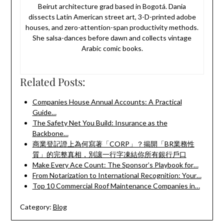
Beirut architecture grad based in Bogotá. Dania
dissects Latin American street art, 3-D-printed adobe
houses, and zero-attention-span productivity methods.
She salsa-dances before dawn and collects vintage
Arabic comic books.
Related Posts:
Companies House Annual Accounts: A Practical
Guide…
The Safety Net You Build: Insurance as the
Backbone…
商業登記證上為何寫著「CORP」？揭開「BR業務性
質」的完整真相，別讓一行字凍結你所有銀行戶口
Make Every Ace Count: The Sponsor’s Playbook for…
From Notarization to International Recognition: Your…
Top 10 Commercial Roof Maintenance Companies in…
Category:
Blog