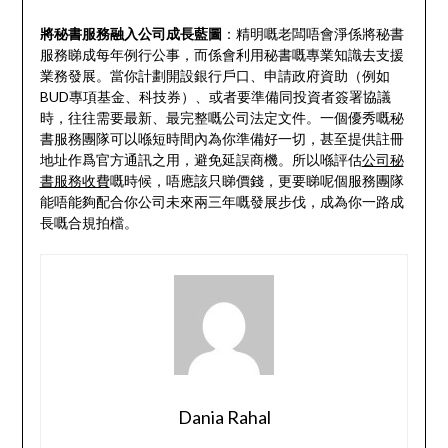
將秘書服務融入公司成長藍圖
：精明嘅老闆唔會淨係將秘書
服務睇成每年例行公事，而係會利用秘書嘅專業知識去支援
業務發展。當你計劃開設銀行戶口、申請政府資助（例如
BUD專項基金、科技券）、或者要準備同投資者簽署協議
時，往往需要最新、最完整嘅公司法定文件。一個優秀嘅秘
書服務團隊可以喺短時間內為你準備好一切，甚至提供註冊
地址作爲官方通訊之用，避免延誤商機。所以喺評估
公司秘
書服務收費
嘅時候，唔應該只睇價錢，更要睇呢個服務團隊
能唔能夠配合你公司未來兩三年嘅發展步伐，成為你一路成
長嘅合規拍檔。
Dania Rahal