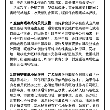
錄、更新名冊等工作會以倍數增加。部分服務商會按公司
「活躍程度」分級定價，架構越複雜，需要嘅專業判斷同文
書時間就越多，收費相對會調高，呢個係合理嘅成本反映。
2. 服務商嘅專業背景同規模
：由持牌會計師事務所或企業服
務集團提供嘅秘書服務，通常收費會比純粹嘅商務中心或者
自由工作者高。原因係會計師事務所除咗擔任公司秘書，往
往仲可以提供一站式嘅審計、稅務申報、會計理賬建議，當
佢哋處理你嘅周年申報表時，能夠及早察覺潛在嘅稅務或會
計問題，呢種附加價值係單純掛名秘書無法比擬嘅。同樣
地，規模較大嘅服務商擁有完善嘅內部監控系統、雙重核對
機制，出錯風險較低，即使年費貴少少，對於重視商譽嘅企
業而言係明智投資。
3. 註冊辦事處地址服務
：好多秘書服務套餐會捆綁提供「公
司註冊地址」（即係通訊及政府信函接收地址）。如果你本
身冇租用實體辦公室，必須使用服務商嘅地址作為公司嘅註
冊辦事處。呢項服務通常會獨立收費，或者納入較高級嘅套
餐之中。市區核心地段嘅地址（例如中環、金鐘、尖沙咀）
比非核心區收費高，因為對公司形象有正面幫助。揀選服務
時必須搞清楚，基本秘書費有冇包地址服務；如果冇，要額