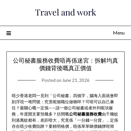
Skip
Travel and work
to
content
Menu
公司秘書服務收費唔再係迷宮：拆解均真
價錢背後嘅真正價值
Posted on
June 21, 2026
唔少香港老闆一見到「公司秘書」四個字，腦海入面就會即
刻浮現一堆問號：究竟呢個職位做啲咩？可唔可以自己兼
任？最關心嘅一定係——請一個公司秘書或者外判呢項服
務，年度開支要預幾多？坊間嘅
公司秘書服務收費
由千幾蚊
到過萬蚊都有，差距咁大，究竟係「一分錢一分貨」，定係
存在唔少收費陷阱？要精明格價，唔係單單睇價錢牌咁簡