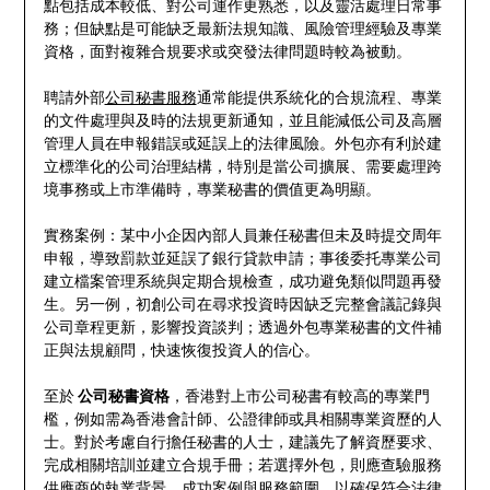
點包括成本較低、對公司運作更熟悉，以及靈活處理日常事
務；但缺點是可能缺乏最新法規知識、風險管理經驗及專業
資格，面對複雜合規要求或突發法律問題時較為被動。
聘請外部
公司秘書服務
通常能提供系統化的合規流程、專業
的文件處理與及時的法規更新通知，並且能減低公司及高層
管理人員在申報錯誤或延誤上的法律風險。外包亦有利於建
立標準化的公司治理結構，特別是當公司擴展、需要處理跨
境事務或上市準備時，專業秘書的價值更為明顯。
實務案例：某中小企因內部人員兼任秘書但未及時提交周年
申報，導致罰款並延誤了銀行貸款申請；事後委托專業公司
建立檔案管理系統與定期合規檢查，成功避免類似問題再發
生。另一例，初創公司在尋求投資時因缺乏完整會議記錄與
公司章程更新，影響投資談判；透過外包專業秘書的文件補
正與法規顧問，快速恢復投資人的信心。
至於
公司秘書資格
，香港對上市公司秘書有較高的專業門
檻，例如需為香港會計師、公證律師或具相關專業資歷的人
士。對於考慮自行擔任秘書的人士，建議先了解資歷要求、
完成相關培訓並建立合規手冊；若選擇外包，則應查驗服務
供應商的執業背景、成功案例與服務範圍，以確保符合法律