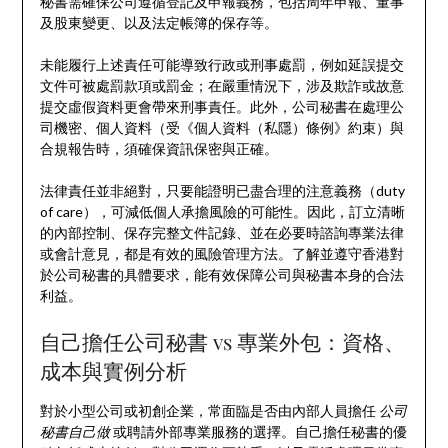
秘書需確保公司遵循登記及申報義務，包括周年申報、董事
及股東變更、以及法定帳簿的保存等。
未能履行上述責任可能導致行政或刑事處罰，例如延誤提交
文件可被處罰款項或罰金；在嚴重情況下，涉及欺詐或故意
提交虛假資料更會帶來刑事責任。此外，公司秘書在處理公
司機密、個人資料（受《個人資料（私隱）條例》約束）與
合規報告時，須確保資訊保密與正確。
法律責任並非絕對，只要能證明已盡合理的注意義務（duty
of care），可減低個人承擔風險的可能性。因此，訂立清晰
的內部控制、保存完整文件記錄、並在必要時諮詢專業法律
或會計意見，都是有效的風險管理方法。了解並遵守香港對
於公司秘書的具體要求，能有效保障公司與秘書本身的合法
利益。
自己擔任公司秘書 vs 專業外包：資格、
成本與實例分析
對於小型公司或初創企業，常面臨是否由內部人員擔任
公司
秘書自己做
或聘請外部專業服務的選擇。自己擔任秘書的優