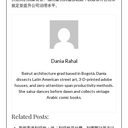
規定並提升公司治理水平。
Dania Rahal
Beirut architecture grad based in Bogotá. Dania
dissects Latin American street art, 3-D-printed adobe
houses, and zero-attention-span productivity methods.
She salsa-dances before dawn and collects vintage
Arabic comic books.
Related Posts:
掌握香港利得稅：從「利得稅是什麼」到實戰計算方法