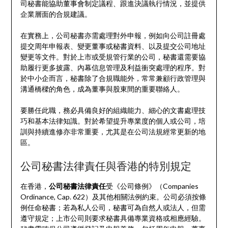
司秘書能協助董事會制定議程、跟進決議執行情況，並提供
企業層面的合規建議。
在實務上，公司秘書亦需處理對外申報，例如向公司註冊處
提交周年申報表、變更董事或秘書資料、以及提交公司地址
變更等文件。對於上市或受規管行業的公司，秘書還需要協
助履行更多披露、內幕信息管理及利益衝突處理的程序。對
於中小企而言，秘書除了合規職能外，常常兼顧行政管理與
溝通橋樑的角色，成為董事與股東間的重要聯絡人。
要勝任此職，務必具備良好的組織能力、細心的文書處理技
巧和基本法律知識。對於希望提升專業度的個人或公司，培
訓與持續進修亦非常重要，尤其是在公司法規經常更新的地
區。
公司秘書法律責任與香港的特別規定
在香港，
公司秘書法律責任
受《公司條例》（Companies
Ordinance, Cap. 622）及其他相關法例約束。公司必須按條
例任命秘書；若為私人公司，秘書可為自然人或法人，但需
遵守規定；上市公司則要求秘書具備專業資格或相應經驗。