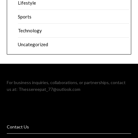
Lifestyle
Sports
Technology
Uncategorized
For business inquiries, collaborations, or partnerships, contact
us at:
Thessereepat_77@outlook.com
Contact Us