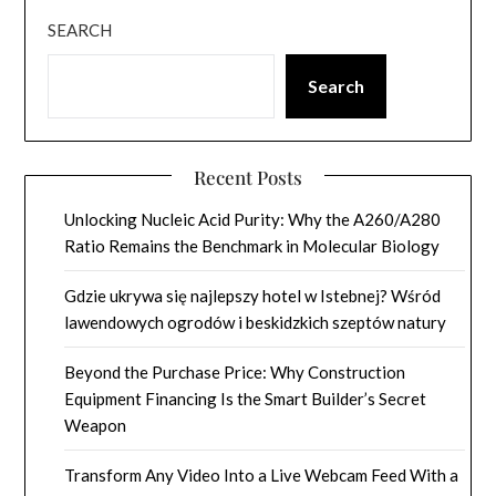
SEARCH
Search
Recent Posts
Unlocking Nucleic Acid Purity: Why the A260/A280
Ratio Remains the Benchmark in Molecular Biology
Gdzie ukrywa się najlepszy hotel w Istebnej? Wśród
lawendowych ogrodów i beskidzkich szeptów natury
Beyond the Purchase Price: Why Construction
Equipment Financing Is the Smart Builder’s Secret
Weapon
Transform Any Video Into a Live Webcam Feed With a