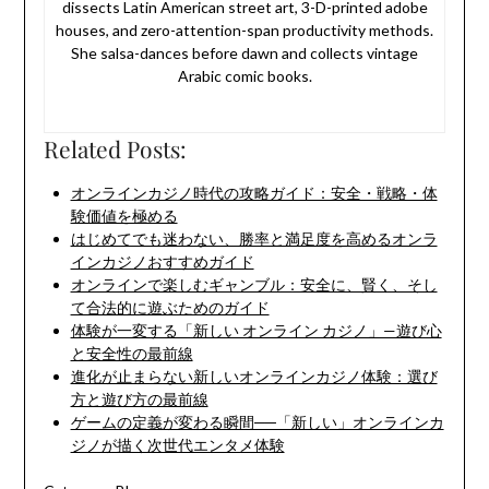
dissects Latin American street art, 3-D-printed adobe
houses, and zero-attention-span productivity methods.
She salsa-dances before dawn and collects vintage
Arabic comic books.
Related Posts:
オンラインカジノ時代の攻略ガイド：安全・戦略・体
験価値を極める
はじめてでも迷わない、勝率と満足度を高めるオンラ
インカジノおすすめガイド
オンラインで楽しむギャンブル：安全に、賢く、そし
て合法的に遊ぶためのガイド
体験が一変する「新しい オンライン カジノ」—遊び心
と安全性の最前線
進化が止まらない新しいオンラインカジノ体験：選び
方と遊び方の最前線
ゲームの定義が変わる瞬間──「新しい」オンラインカ
ジノが描く次世代エンタメ体験