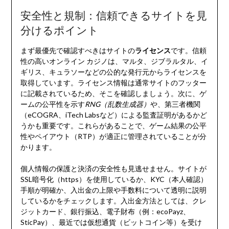
安全性と規制：信頼できるサイトを見
分けるポイント
まず最優先で確認すべきはサイトの
ライセンス
です。信頼
性の高いオンライン カジノは、マルタ、ジブラルタル、イ
ギリス、キュラソーなどの公的な発行元からライセンスを
取得しています。ライセンス情報は通常サイトのフッター
に記載されているため、そこを確認しましょう。次に、ゲ
ームの公平性を示す
RNG（乱数生成器）
や、第三者機関
（eCOGRA、iTech Labsなど）による監査証明があるかど
うかも重要です。これらがあることで、ゲーム結果の公平
性やペイアウト（RTP）が適正に管理されていることが分
かります。
個人情報の保護と決済の安全性も見逃せません。サイトが
SSL暗号化（https）を使用しているか、KYC（本人確認）
手順が明確か、入出金の上限や手数料について透明に説明
しているかをチェックします。入出金方法としては、クレ
ジットカード、銀行振込、電子財布（例：ecoPayz、
SticPay）、最近では仮想通貨（ビットコイン等）を受け