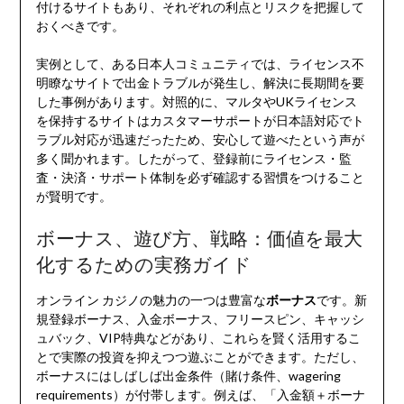
付けるサイトもあり、それぞれの利点とリスクを把握して
おくべきです。
実例として、ある日本人コミュニティでは、ライセンス不
明瞭なサイトで出金トラブルが発生し、解決に長期間を要
した事例があります。対照的に、マルタやUKライセンス
を保持するサイトはカスタマーサポートが日本語対応でト
ラブル対応が迅速だったため、安心して遊べたという声が
多く聞かれます。したがって、登録前にライセンス・監
査・決済・サポート体制を必ず確認する習慣をつけること
が賢明です。
ボーナス、遊び方、戦略：価値を最大
化するための実務ガイド
オンライン カジノの魅力の一つは豊富な
ボーナス
です。新
規登録ボーナス、入金ボーナス、フリースピン、キャッシ
ュバック、VIP特典などがあり、これらを賢く活用するこ
とで実際の投資を抑えつつ遊ぶことができます。ただし、
ボーナスにはしばしば出金条件（賭け条件、wagering
requirements）が付帯します。例えば、「入金額＋ボーナ