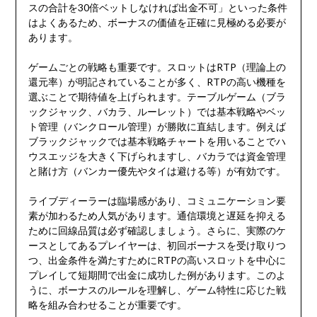
スの合計を30倍ベットしなければ出金不可」といった条件
はよくあるため、ボーナスの価値を正確に見極める必要が
あります。
ゲームごとの戦略も重要です。スロットはRTP（理論上の
還元率）が明記されていることが多く、RTPの高い機種を
選ぶことで期待値を上げられます。テーブルゲーム（ブラ
ックジャック、バカラ、ルーレット）では基本戦略やベッ
ト管理（バンクロール管理）が勝敗に直結します。例えば
ブラックジャックでは基本戦略チャートを用いることでハ
ウスエッジを大きく下げられますし、バカラでは資金管理
と賭け方（バンカー優先やタイは避ける等）が有効です。
ライブディーラーは臨場感があり、コミュニケーション要
素が加わるため人気があります。通信環境と遅延を抑える
ために回線品質は必ず確認しましょう。さらに、実際のケ
ースとしてあるプレイヤーは、初回ボーナスを受け取りつ
つ、出金条件を満たすためにRTPの高いスロットを中心に
プレイして短期間で出金に成功した例があります。このよ
うに、ボーナスのルールを理解し、ゲーム特性に応じた戦
略を組み合わせることが重要です。