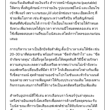
ก่อนเริ่มเดิมพันด้วยเงินจริง สำรวจหน้าข้อมูลเกม (paytable)
ให้ครบ ทั้งสัญลักษณ์ การจ่ายเงิน รูปแบบเพย์ไลน์ และเงื่อนไข
เข้าฟีเจอร์ เพราะเกมของ
jili slot
มักซ่อนรายละเอียดเล็กๆ ที่
ช่วยเพิ่มโอกาส เช่น ตัวคูณระหว่างฟรีสปิน หรือสัญลักษณ์
พิเศษที่ทับซ้อนกันได้ การเข้าใจเงื่อนไขเหล่านี้ช่วยให้กำหนด
จังหวะเพิ่ม/ลดเบทได้ถูกเวลา หากเกมมีโหมดทดลองเล่น ควร
ใช้เพื่อทดสอบความถี่ของโบนัสและสไตล์การไหลของเกมก่อน
เสมอ
การบริหารเวลาเป็นอีกปัจจัยสำคัญ ตั้งเป้าเวลาเล่นให้ชัด เช่น
20–30 นาทีต่อเซสชัน พร้อมกำหนด “ขีดจำกัดกำไร” และ “ขีด
จำกัดขาดทุน” เมื่อถึงจุดใดจุดหนึ่งให้หยุดทันที วิธีนี้ช่วยรักษา
ความสนุกและลดความตึงเครียด หากพบว่าเกมไม่เข้าจังหวะ
ลองพักหรือเปลี่ยนธีมที่มีค่า RTP ใกล้เคียงแต่กลไกต่างกันเพื่อ
รีเซ็ตอารมณ์ สุดท้ายอย่ามองข้ามโปรโมชันและทัวร์นาเมนต์
ของค่าย เพราะอาจเพิ่มมูลค่าให้กับงบประมาณเดิม โดยเฉพาะ
กิจกรรมสะสมภารกิจที่ให้รางวัลเป็นเครดิตหรือสปินเพิ่มเติม
สำหรับอุปกรณ์ที่ใช้เล่น ควรเลือกเบราว์เซอร์รุ่นล่าสุดและ
เครือข่ายอินเทอร์เน็ตเสถียรเพื่อลดการค้างหรือหลุดขณะรับ
โบนัส ขณะที่การเปิดเสียงเอฟเฟกต์ช่วยให้จับจังหวะเกมได้ดี