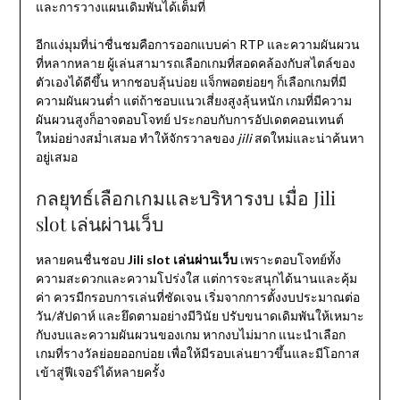
และการวางแผนเดิมพันได้เต็มที่
อีกแง่มุมที่น่าชื่นชมคือการออกแบบค่า RTP และความผันผวน
ที่หลากหลาย ผู้เล่นสามารถเลือกเกมที่สอดคล้องกับสไตล์ของ
ตัวเองได้ดีขึ้น หากชอบลุ้นบ่อย แจ็กพอตย่อยๆ ก็เลือกเกมที่มี
ความผันผวนต่ำ แต่ถ้าชอบแนวเสี่ยงสูงลุ้นหนัก เกมที่มีความ
ผันผวนสูงก็อาจตอบโจทย์ ประกอบกับการอัปเดตคอนเทนต์
ใหม่อย่างสม่ำเสมอ ทำให้จักรวาลของ
jili
สดใหม่และน่าค้นหา
อยู่เสมอ
กลยุทธ์เลือกเกมและบริหารงบ เมื่อ Jili
slot เล่นผ่านเว็บ
หลายคนชื่นชอบ
Jili slot เล่นผ่านเว็บ
เพราะตอบโจทย์ทั้ง
ความสะดวกและความโปร่งใส แต่การจะสนุกได้นานและคุ้ม
ค่า ควรมีกรอบการเล่นที่ชัดเจน เริ่มจากการตั้งงบประมาณต่อ
วัน/สัปดาห์ และยึดตามอย่างมีวินัย ปรับขนาดเดิมพันให้เหมาะ
กับงบและความผันผวนของเกม หากงบไม่มาก แนะนำเลือก
เกมที่รางวัลย่อยออกบ่อย เพื่อให้มีรอบเล่นยาวขึ้นและมีโอกาส
เข้าสู่ฟีเจอร์ได้หลายครั้ง