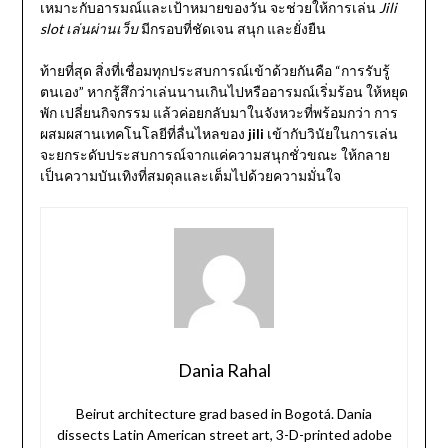
เหมาะกับอารมณ์และเป้าหมายของวัน จะช่วยให้การเล่น
Jili
slot เล่นผ่านเว็บ
มีกรอบที่ชัดเจน สนุก และยั่งยืน
ท้ายที่สุด สิ่งที่เชื่อมทุกประสบการณ์เข้าด้วยกันคือ “การรับรู้
ตนเอง” หากรู้สึกว่าเล่นนานเกินไปหรืออารมณ์เริ่มร้อน ให้หยุด
พัก เปลี่ยนกิจกรรม แล้วค่อยกลับมาในจังหวะที่พร้อมกว่า การ
ผสมผสานเทคโนโลยีที่ลื่นไหลของ
jili
เข้ากับวินัยในการเล่น
จะยกระดับประสบการณ์จากแค่ความสนุกชั่วขณะ ให้กลาย
เป็นความบันเทิงที่สมดุลและเต็มไปด้วยความมั่นใจ
Dania Rahal
Beirut architecture grad based in Bogotá. Dania
dissects Latin American street art, 3-D-printed adobe