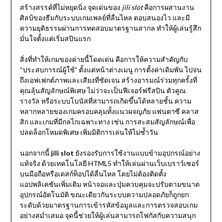
สร้างสรรค์ที่ไม่หยุดนิ่ง จุดเด่นของ
jili slot
คือการผสานงาน
ศิลป์ของธีมกับระบบเกมเพลย์ที่ลื่นไหล ตอบสนองไว และมี
ความยุติธรรมผ่านการทดสอบมาตรฐานสากล ทำให้ผู้เล่นรู้สึก
มั่นใจตั้งแต่เริ่มสปินแรก
สิ่งที่ทำให้เกมของค่ายนี้โดดเด่น คือการให้ความสำคัญกับ
“ประสบการณ์ผู้ใช้” ตั้งแต่หน้าต่างเมนู การตั้งค่าเดิมพัน ไปจน
ถึงเอฟเฟกต์ภาพและเสียงที่ชัดเจน สร้างอารมณ์ร่วมทุกครั้งที่
คุณลุ้นสัญลักษณ์พิเศษ ไม่ว่าจะเป็นฟีเจอร์ฟรีสปิน ตัวคูณ
รางวัล หรือระบบโบนัสที่สามารถเกิดขึ้นได้หลายชั้น ความ
หลากหลายของเกมครอบคลุมทั้งแนวผจญภัย แฟนตาซี คลาส
สิก และเกมที่มีกลไกเฉพาะทาง เช่น การสะสมสัญลักษณ์เพื่อ
ปลดล็อกโหมดพิเศษ เพิ่มมิติการเล่นให้ไม่ซ้ำวัน
นอกจากนี้
jili slot
ยังรองรับการใช้งานแบบข้ามอุปกรณ์อย่าง
แท้จริง ด้วยเทคโนโลยี HTML5 ทำให้เล่นผ่านเว็บเบราว์เซอร์
บนมือถือหรือเดสก์ท็อปได้ลื่นไหล โดยไม่ต้องติดตั้ง
แอปพลิเคชันเพิ่มเติม หน้าจอและปุ่มควบคุมจะปรับตามขนาด
อุปกรณ์อัตโนมัติ ขณะเดียวกันระบบความปลอดภัยก็ถูกยก
ระดับด้วยมาตรฐานการเข้ารหัสข้อมูลและการตรวจสอบเกม
อย่างสม่ำเสมอ จุดนี้ช่วยให้ผู้เล่นสามารถโฟกัสกับความสนุก