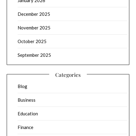
January 2026
December 2025
November 2025
October 2025
September 2025
Categories
Blog
Business
Education
Finance