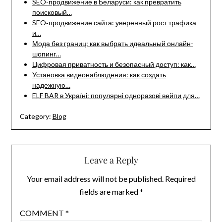
SEO-продвижение в Беларуси: как превратить
поисковый…
SEO‑продвижение сайта: уверенный рост трафика
и…
Мода без границ: как выбрать идеальный онлайн-
шопинг…
Цифровая приватность и безопасный доступ: как…
Установка видеонаблюдения: как создать
надежную…
ELF BAR в Україні: популярні одноразові вейпи для…
Category:
Blog
Leave a Reply
Your email address will not be published.
Required
fields are marked
*
COMMENT
*