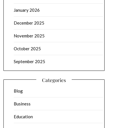
January 2026
December 2025
November 2025
October 2025
September 2025
Categories
Blog
Business
Education