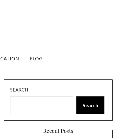
CATION
BLOG
SEARCH
Search
Recent Posts