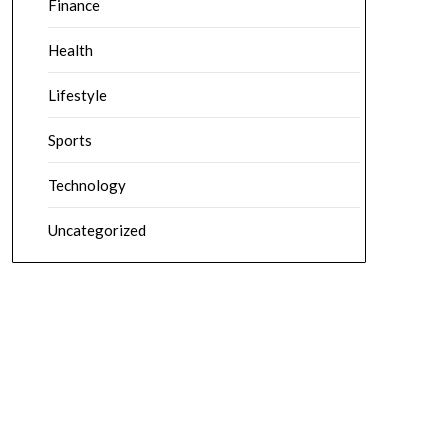
Finance
Health
Lifestyle
Sports
Technology
Uncategorized