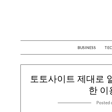
Skip
to
content
BUSINESS
TE
토토사이트 제대로 알
한 이
Posted 