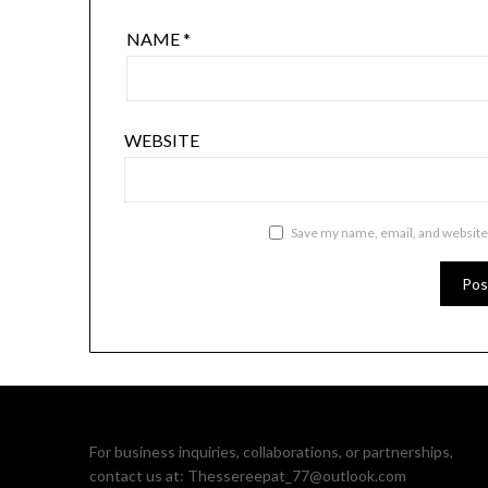
NAME
*
WEBSITE
Save my name, email, and website 
For business inquiries, collaborations, or partnerships,
contact us at:
Thessereepat_77@outlook.com