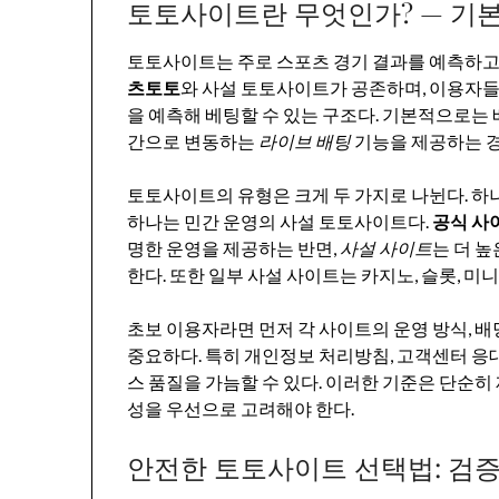
토토사이트란 무엇인가? — 기본
토토사이트는 주로 스포츠 경기 결과를 예측하고
츠토토
와 사설 토토사이트가 공존하며, 이용자들이
을 예측해 베팅할 수 있는 구조다. 기본적으로는 
간으로 변동하는
라이브 배팅
기능을 제공하는 경
토토사이트의 유형은 크게 두 가지로 나뉜다. 하
하나는 민간 운영의 사설 토토사이트다.
공식 사
명한 운영을 제공하는 반면,
사설 사이트
는 더 
한다. 또한 일부 사설 사이트는 카지노, 슬롯, 
초보 이용자라면 먼저 각 사이트의 운영 방식, 배당
중요하다. 특히 개인정보 처리방침, 고객센터 응대
스 품질을 가늠할 수 있다. 이러한 기준은 단순히
성을 우선으로 고려해야 한다.
안전한 토토사이트 선택법: 검증