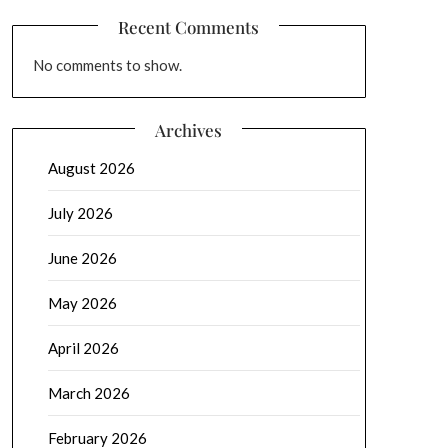
Recent Comments
No comments to show.
Archives
August 2026
July 2026
June 2026
May 2026
April 2026
March 2026
February 2026