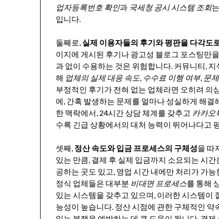
업자등록번호 확인
과
국세청 공시 시스템 조회
는
입니다.
둘째로,
실제 이용자들의 후기와 평판을 다각도
이지에 게시된 후기나 광고성 블로그 포스팅만을 
과 없이 수용하는 것은 위험합니다. 커뮤니티, 지
해
업체의 실제 대응 속도
,
수수료 이행 여부
,
문제
부정적인 후기가 전혀 없는 업체라면 오히려 의심
에, 간혹 발생하는 문제를 얼마나 성실하게 해결
한 맥락에서, 24시간 상담 체계를 갖추고
카카오톡
수록 긴급 상황에서의 대처 능력이 뛰어나다고 평
셋째,
정산 속도와 입금 프로세스의 구체성
을 따
있는 만큼, 결제 후 실제 입금까지 소요되는 시간
공하는 곳도 있고, 영업 시간 내에만 처리가 가능
정식 업체들은 대부분
비대면 프로세스
를 통해 
있는 시스템을 갖추고 있으며, 이러한 시스템이 
능성이 높습니다. 정산 시점에 관한 구체적인 약
있는 분쟁을 예방하는 데 큰 도움이 됩니다. 결제 