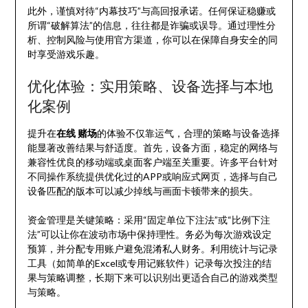
此外，谨慎对待“内幕技巧”与高回报承诺。任何保证稳赚或
所谓“破解算法”的信息，往往都是诈骗或误导。通过理性分
析、控制风险与使用官方渠道，你可以在保障自身安全的同
时享受游戏乐趣。
优化体验：实用策略、设备选择与本地
化案例
提升在
在线 赌场
的体验不仅靠运气，合理的策略与设备选择
能显著改善结果与舒适度。首先，设备方面，稳定的网络与
兼容性优良的移动端或桌面客户端至关重要。许多平台针对
不同操作系统提供优化过的APP或响应式网页，选择与自己
设备匹配的版本可以减少掉线与画面卡顿带来的损失。
资金管理是关键策略：采用“固定单位下注法”或“比例下注
法”可以让你在波动市场中保持理性。务必为每次游戏设定
预算，并分配专用账户避免混淆私人财务。利用统计与记录
工具（如简单的Excel或专用记账软件）记录每次投注的结
果与策略调整，长期下来可以识别出更适合自己的游戏类型
与策略。