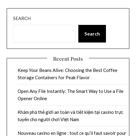
SEARCH
Search
Recent Posts
Keep Your Beans Alive: Choosing the Best Coffee
Storage Containers for Peak Flavor
Open Any File Instantly: The Smart Way to Use a File
Opener Online
Khám phá thế giới an toàn và tiết kiệm tại casino trực
tuyến cho người chơi Việt Nam
Nouveau casino en ligne : tout ce qu’il faut savoir pour