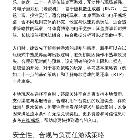
乐、轮盘、二十一点等传统桌面游戏，互动性与现场感强。
2) 电子游戏机（老虎机）：基于随机数生成器（RNG），主
题丰富、投注灵活，适合休闲玩家。3) 桌面游戏与电子赌场
桌：含不同规则变体的扑克、骰宝与快速彩票玩法，适合追
求策略性的玩家。4) 体育博彩与电子竞技：涵盖赛事即时投
注、长线投注和玩法组合，结合数据分析可以提高命中率。
入门时，建议先了解每种游戏的规则与赔率。新手可以在试
玩模式中熟悉界面与出款逻辑，避免初期因操作不熟导致损
失。合理分配时间与预算，设定明确的投注上限和止损点，
是稳健的开始。对于喜欢策略的玩家，学习基本策略表（例
如二十一点的基础策略）和了解每款游戏的返还率（RTP）
非常重要。
本地玩家在选择平台时，还应关注平台是否支持本地货币、
支付渠道与客服语言。合理利用平台提供的欢迎奖金、存款
优惠与返水策略，但要注意查看
投注要求
与提款限制，以免
因未满足流水条件而无法兑现奖励。更多资源和可信信息可
参考
在线 赌场
，帮助你更快找到适合的入口。
安全性、合规与负责任游戏策略