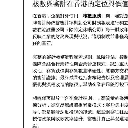
核數與審計在香港的定位與價
在香港，企業對外使用「
核數服務
」與「
審計
牌會計師依據審計準則對公司財務報表進行獨
數在港註冊公司（除特定休眠公司）每一財政
反映企業的財務表現與狀況。這項制度並非僅
任的基石。
完整的
審計服務
流程涵蓋規劃、風險評估、控
團隊會結合行業特性與企業營運模式，識別重
收性、存貨跌價與存貨數量準確性、關聯方交
的審計證據。最終成果包括審核報告以及管理
優化與流程改進的路徑，幫助企業在風險可控
相較僅著眼於「合乎會計準則」，高質量的
香
據分析，從交易層級捕捉異常模式：客戶集中
等，都是觸發深度檢視的訊號。這些洞察往往
授信政策與收款效率提升。當審計真正與營運
點。