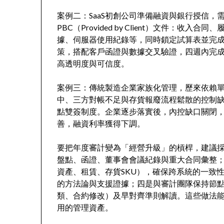
案例二：SaaS初創公司準備融資與銀行授信，
PBC（Provided by Client）文件：
據、伺服器使用紀錄等，同時鎖定試算表並完
策，搭配客戶函證與數據交叉驗證，四週內完成
高透明度與可信度。
案例三：傳統製造企業家族化管理，歷來依賴
中、三方對帳不足與存貨報廢流程鬆散的控制
點雙簽制度。企業逐步落實後，內控缺口關閉
善，融資利率獲得下調。
要把年度審計變為「經營升級」的槓桿，建議
盤點、函證、董事會會議紀錄與重大合同彙整
資產、租賃、存貨SKU），確保跨系統的一致
的方法論與支援證據；四是與審計團隊保持節
類、合約修改）及早對齊準則解讀。這些做法
用的管理資產。