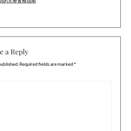
銷的完整實務指南
e a Reply
published.
Required fields are marked
*