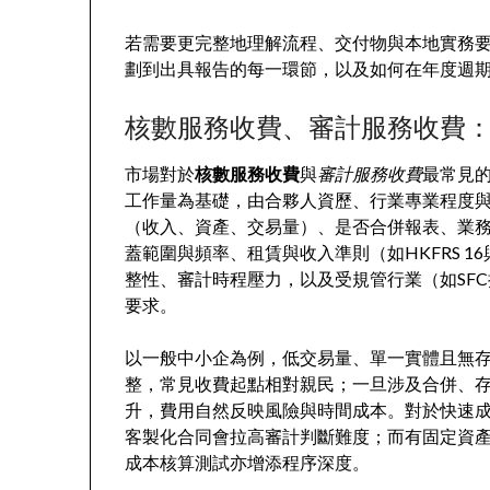
若需要更完整地理解流程、交付物與本地實務
劃到出具報告的每一環節，以及如何在年度週
核數服務收費、審計服務收費
市場對於
核數服務收費
與
審計服務收費
最常見
工作量為基礎，由合夥人資歷、行業專業程度
（收入、資產、交易量）、是否合併報表、業
蓋範圍與頻率、租賃與收入準則（如HKFRS 16
整性、審計時程壓力，以及受規管行業（如SF
要求。
以一般中小企為例，低交易量、單一實體且無
整，常見收費起點相對親民；一旦涉及合併、
升，費用自然反映風險與時間成本。對於快速
客製化合同會拉高審計判斷難度；而有固定資
成本核算測試亦增添程序深度。