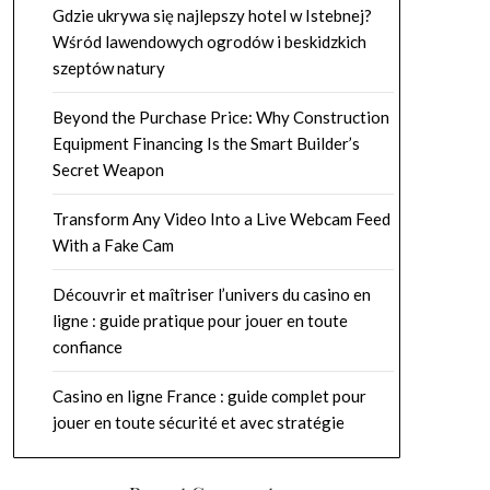
Gdzie ukrywa się najlepszy hotel w Istebnej?
Wśród lawendowych ogrodów i beskidzkich
szeptów natury
Beyond the Purchase Price: Why Construction
Equipment Financing Is the Smart Builder’s
Secret Weapon
Transform Any Video Into a Live Webcam Feed
With a Fake Cam
Découvrir et maîtriser l’univers du casino en
ligne : guide pratique pour jouer en toute
confiance
Casino en ligne France : guide complet pour
jouer en toute sécurité et avec stratégie