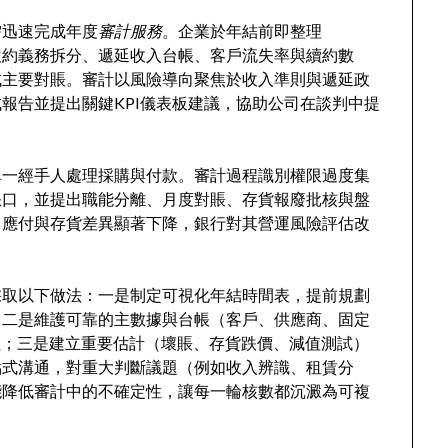
需迅速完成年度
審計服務
。企業於年結前即整理
收入合同、履約義務拆分、遞延收入台帳、客戶流失率與續約數
成主要對賬。審計以風險導向聚焦於收入準則與遞延政
報告並提出關鍵KPI儀表板建議，協助公司在談判中提
單一經手人處理採購與付款。審計過程識別權限過度集
缺口，並提出職能分離、月度對賬、存貨報廢批核與盤
，應付與存貨差異顯著下降，銀行對其營運風險評估改
採取以下做法：一是制定可視化年結時間表，提前規劃
；二是維護可靠的主數據與台帳（客戶、供應商、固定
性；三是建立重要估計（壞賬、存貨跌價、減值測試）
點式溝通，對重大判斷議題（例如收入辨識、租賃分
能降低審計中的不確定性，讓每一輪核數都沉澱為可複