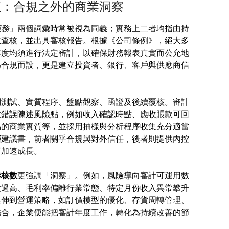
值：合規之外的商業洞察
服務
」兩個詞彙時常被視為同義；實務上二者均指由持
立查核，並出具審核報告。根據《公司條例》，絕大多
年度均須進行法定審計，以確保財務報表真實而公允地
為合規而設，更是建立投資者、銀行、客戶與供應商信
制測試、實質程序、盤點觀察、函證及後續覆核。審計
大錯誤陳述風險點，例如收入確認時點、應收賬款可回
易的商業實質等，並採用抽樣與分析程序收集充分適當
層建議書，前者關乎合規與對外信任，後者則提供內控
下加速成長。
港核數
更強調「洞察」。例如，風險導向審計可運用數
度過高、毛利率偏離行業常態、特定月份收入異常攀升
延伸到營運策略，如訂價模型的優化、存貨周轉管理、
結合，企業便能把審計年度工作，轉化為持續改善的節