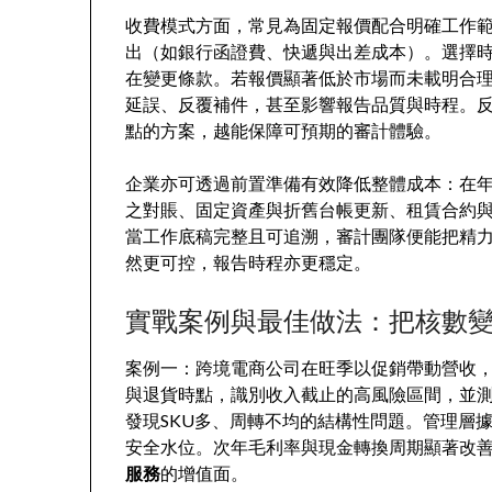
收費模式方面，常見為固定報價配合明確工作
出（如銀行函證費、快遞與出差成本）。選擇
在變更條款。若報價顯著低於市場而未載明合
延誤、反覆補件，甚至影響報告品質與時程。
點的方案，越能保障可預期的審計體驗。
企業亦可透過前置準備有效降低整體成本：在
之對賬、固定資產與折舊台帳更新、租賃合約
當工作底稿完整且可追溯，審計團隊便能把精
然更可控，報告時程亦更穩定。
實戰案例與最佳做法：把核數
案例一：跨境電商公司在旺季以促銷帶動營收
與退貨時點，識別收入截止的高風險區間，並
發現SKU多、周轉不均的結構性問題。管理層
安全水位。次年毛利率與現金轉換周期顯著改
服務
的增值面。