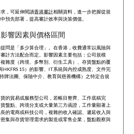
要求，可延伸閱讀
香港審計
相關資料，進一步把握從規
期中預先部署，提高審計效率與決策價值。
：影響因素與價格區間
的提問是「多少算合理」。在香港，收費通常以風險與
與審計方法配合而定。影響因素主要包括：公司規模
務複雜度（跨境、多幣別、衍生工具）、存貨盤點的覆
與HKFRS 15）的影響、IT系統與內控成熟度、文件完
C持牌法團、保險中介、教育與慈善機構）之特定合規
存貨的貿易或服務型公司，若帳目整齊、工作底稿完
存貨盤點、跨境分支或大量第三方函證，工作量顯著上
成長的電商或科技公司，複雜的收入確認、遞延收入與
產密集與存貨管理需求的製造或零售企業，盤點觀察與