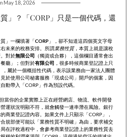
on
May 18, 2026
質」？「CORP」只是一個代碼，還
性質」一欄填著「
CORP
」，卻不知道這四個英文字母
左右未來的稅務安排。所謂
業務性質
，本質上就是讓稅
麼。對於
無限公司
（獨資或合夥），這個欄目通常會出
「餐廳」；但對於
有限公司
，很多時候商業登記證上只
），屬於一個概括性代碼，表示該業務由一家法人團體
常見於使用公司秘書服務「現成公司」開戶的個案，因
自動帶入「CORP」作為預設代碼。
，但當你的企業實際上正在經營網店、物流、軟件開發
際營運狀況明顯不符，就會觸發一連串潛在風險。銀行
的商業登記證內容。如果文件上只顯示「CORP」，
行合規部便可能以「業務性質不明確」為由，要求補交
務局在評稅過程中，會參考商業登記證上的業務性質去
報稱的利潤來源與「CORP」這個過於空泛的描述出