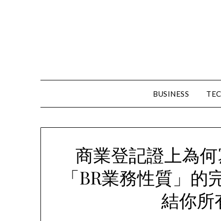
Skip
to
content
BUSINESS
TE
商業登記證上為何
「BR業務性質」的
結你所