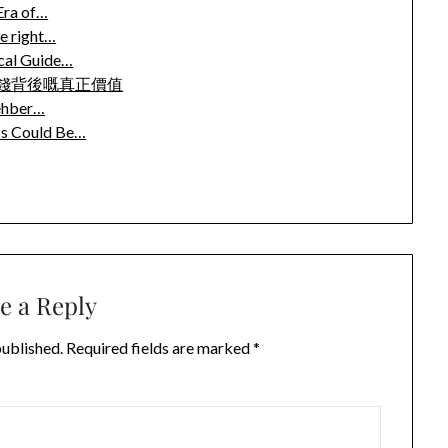
 Era of…
e right…
cal Guide…
錢背後嘅真正價值
Rehber…
ss Could Be…
e a Reply
published.
Required fields are marked
*