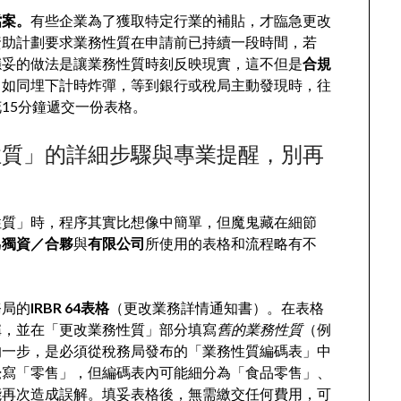
檔案。
有些企業為了獲取特定行業的補貼，才臨急更改
資助計劃要求業務性質在申請前已持續一段時間，若
穩妥的做法是讓業務性質時刻反映現實，這不但是
合規
，如同埋下計時炸彈，等到銀行或稅局主動發現時，往
15分鐘遞交一份表格。
性質」的詳細步驟與專業提醒，別再
性質」時，程序其實比想像中簡單，但魔鬼藏在細節
為
獨資／合夥
與
有限公司
所使用的表格和流程略有不
務局的
IRBR 64表格
（更改業務詳情通知書）。在表格
稱，並在「更改業務性質」部分填寫
舊的業務性質
（例
的一步，是必須從稅務局發布的「業務性質編碼表」中
覺寫「零售」，但編碼表內可能細分為「食品零售」、
能再次造成誤解。填妥表格後，無需繳交任何費用，可