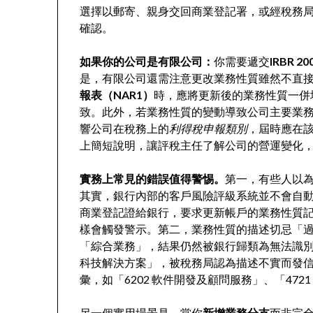
選擇以郵寄、親身交回商業登記署，或經稅務
確認。
如果你的公司是有限公司：
你需要遞交
IRBR 2
是，有限公司還需注意更改業務性質雖然不直
報表（NAR1）
時，應將更新後的業務性質一併
致。此外，若業務性質的變動導致公司主要業
響公司在稅務上的
利得稅申報類別
，屆時應在
上簡短說明，讓評稅主任了解公司的營運變化
實務上常見的錯誤值得警惕。
第一，有些人以
其實，銀行內部的客戶風險評級系統並不會自
商業登記證給銀行，要求更新帳戶的業務性質
樣會觸發警示。第二，業務性質的描述切忌「
「綜合業務」，結果仍然被銀行歸類為無法識別
科技解決方案」，被稅務局認為描述不實而發
彙，如「6202 軟件開發及顧問服務」、「47
另一個實用場景是，當你
新增業務分支
而非完