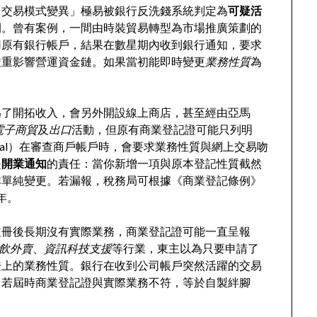
「交易模式變異」極易被銀行反洗錢系統判定為
可疑活
閉。曾有案例，一間由時裝貿易轉型為市場推廣策劃的
用原有銀行帳戶，結果在數星期內收到銀行通知，要求
嚴重影響營運資金鏈。如果當初能即時變更
業務性質
為
為了開拓收入，會另外開設線上商店，甚至經由亞馬
電子商貿
及
出口
活動，但原有商業登記證可能只列明
ayPal）在審查商戶帳戶時，會要求業務性質與網上交易吻
是
開業通知
的責任：當你新增一項與原本登記性質截然
非單純變更。若漏報，稅務局可根據《商業登記條例》
年。
註冊後長期沒有實際業務，商業登記證可能一直呈報
飲外賣
、
資訊科技支援
等行業，東主以為只要申請了
證上的業務性質。銀行在收到公司帳戶突然活躍的交易
。若屆時商業登記證與實際業務不符，等於自製絆腳