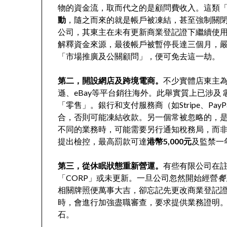
物的資金流，取而代之的是顧問費收入。這類
動
，隨之而來的就是帳戶被凍結，甚至強制關
公司，其東主在未有更新商業登記證下繼續使
解釋資金來源，最後帳戶被暫停長達三個月，
「市場推廣及公關顧問」，便可免去這一劫。
第二，開設網店及跨境電商。
不少實體店東主
遜、eBay等平台銷往海外。此舉實質上已涉及
「零售」。銀行和支付服務商（如Stripe、P
合，否則可能凍結收款。另一個常被忽略的，
不同的業務時，可能需要另行通知稅務局，而
提出檢控，最高罰款可達
港幣5,000元
及監禁一
第三，從休眠狀態重新營運。
有些有限公司在
「CORP」或未更新。一旦公司忽然開始經營
餐
相關牌照便萬事大吉，卻忘記先更改商業登記
時，會進行加強盡職審查，要求提供業務證明
石。