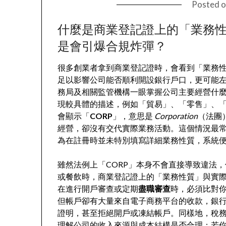
Posted 
什麼是商業登記證上的「業務性
是會引爆合規炸彈？
很多創業者拿到商業登記證時，會看到「業務
足以影響公司能否順利開設銀行戶口，更可能
務局及相關監管機構一眼掌握公司主要經營什
現較具體的描述，例如「貿易」、「零售」、
會顯示「
CORP
」，意思是
Corporation
（法團
經營，卻沒有交代實際業務活動。這個情況最
為在註冊時並未特別填寫詳細業務性質，系統便
雖然法例上「CORP」本身不會直接導致違法
或餐飲時，商業登記證上的「業務性質」與實
在進行開戶審查或定期
盡職審查
時，必須比對你
但帳戶卻有大量來自電子商務平台的收款，銀
證明，甚至拒絕開戶或凍結帳戶。同樣地，稅
理解公司的收入來源與成本結構是否合理；若你