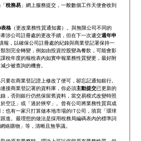
局「
稅務易
」網上服務提交，一般數個工作天便會收到
00表格
（更改業務性質通知書）。與無限公司不同的
接牽涉公司註冊處的更改手續，但在下一次遞交
週年申
填報，以確保公司註冊處的紀錄與商業登記署保持一
務類別完全轉變，例如由投資控股變為餐飲，可能會影
該課稅年度的報稅表內如實申報業務性質變更，最好附
，減少被查詢的機會。
為只要在商業登記證上修改了便可，卻忘記通知銀行。
動連接商業登記署的資料庫，你必須
主動提交
已更新的
記錄，否則銀行仍然保留舊資料，當交易模式改變時照
過於空泛」或「過於狹窄」。曾有公司將業務性質寫成
；也有一家只打算做本地市場的IT公司，填寫「環球
信跟進。最理想的做法是採用稅務局編碼表內的標準詞
21 網絡購物」等，清晰且無爭議。
全取代原有業務時，理論上可以保留原有業務性質，但