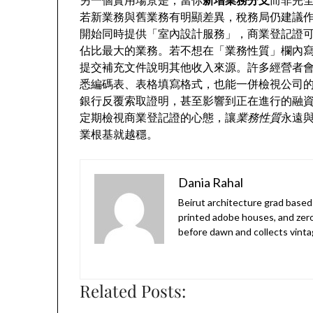
若新業務與舊業務有明顯差異，稅務局仍建議
開始同時提供「室內設計服務」，商業登記證
佔比最大的業務。若不想在「業務性質」欄內
提交補充文件說明其他收入來源。許多經營者
悉編碼表、表格填寫格式，也能一併檢視公司
銀行反覆索取證明，甚至影響到正在進行的融
定期檢視商業登記證的心態，讓
業務性質
永遠
業根基就越穩。
Dania Rahal
Beirut architecture grad based 
printed adobe houses, and zer
before dawn and collects vinta
Related Posts: