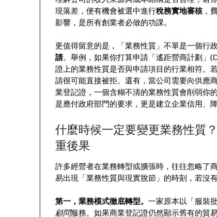
現落差，便有機會被選中進行
稅務實地審核
，
影響，是所有創業者必做的功課。
更值得留意的是，「業務性質」不單是一個行
請
。舉例，如果你打算申請「遙距營商計劃」(D-B
證上的業務性質是否與申請項目的行業相符。若
請很可能直接被拒。還有，當公司需要向供應
業登記證，一個含糊不清的業務性質會削弱你
是應付政府部門的要求，更是建立企業信用、
什麼時候一定要變更業務性質
重後果
許多經營者在業務轉型或擴張時，往往忽略了
易出現「業務性質與現實脫節」的時刻，若沒
第一，業務模式徹底轉型。
一家原本以「服裝
顧問
服務。如果商業登記證仍然顯示舊有的貿