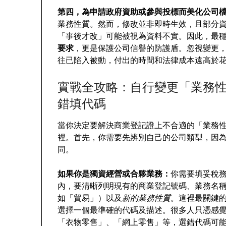
第四，為申請政府資助或參與投標而美化公司
業務性質。然而，修改並非即時生效，且部分
「事後才改」可能被視為資料不實。因此，最
要求
，更是保護公司信譽的防護盾。忽視變更
往已陷入被動，付出的時間和法律成本遠高於花
實戰全攻略：自行變更「業務
錯填代碼
當你決定要解決商業登記證上不合適的「業務
裡。首先，你需要先辨別自己的公司類型，因
同。
如果你是獨資經營或合夥業務：
你需要填妥稅
內，要清晰列明現有的商業登記號碼、業務名
如「貿易」）以及
新的業務性質
。這裡最關鍵
選擇一個最準確的代碼及描述。很多人只憑感
「衣物零售」、「網上零售」等，選錯代碼可