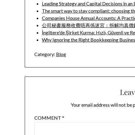
Leading Strategy and Capital Decisions in an
The smart way to stay compliant: choosing th
Companies House Annual Accounts: A Practi
公司秘書服務收費唔再係迷宮：拆解均真價
İngiltere'de Şirket Kurma: Hızlı, Güvenli ve 
Why Ignoring the Right Bookkeeping Busine
Category:
Blog
Leav
Your email address will not be 
COMMENT
*