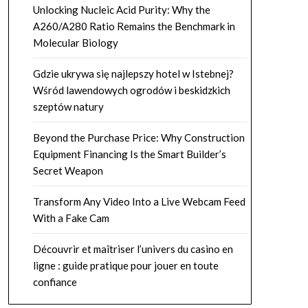
Unlocking Nucleic Acid Purity: Why the
A260/A280 Ratio Remains the Benchmark in
Molecular Biology
Gdzie ukrywa się najlepszy hotel w Istebnej?
Wśród lawendowych ogrodów i beskidzkich
szeptów natury
Beyond the Purchase Price: Why Construction
Equipment Financing Is the Smart Builder’s
Secret Weapon
Transform Any Video Into a Live Webcam Feed
With a Fake Cam
Découvrir et maîtriser l’univers du casino en
ligne : guide pratique pour jouer en toute
confiance