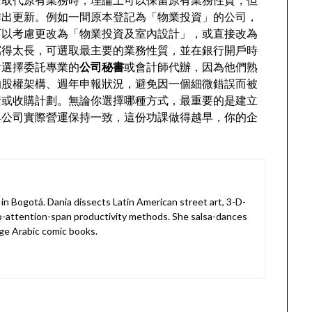
作出更新。例如一間原本登記為「物業投資」的公司，
可以考慮更改為「物業投資及室內設計」，或直接改為
寫得太長，可選取最主要的業務性質，並在銀行開戶時
會選擇委託專業的
公司秘書
或會計師代辦，因為他們熟
的股權架構、週年申報狀況，避免因一個細微錯誤而被
資或收購計劃。無論你選擇哪種方式，最重要的是建立
與公司實際營運保持一致，這份功課做得越早，你的企
in Bogotá. Dania dissects Latin American street art, 3-D-
o-attention-span productivity methods. She salsa-dances
ge Arabic comic books.