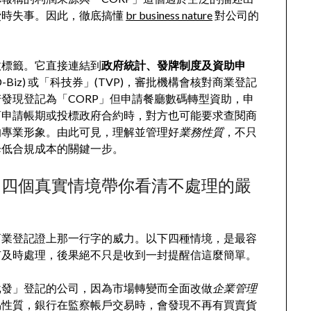
費時失事。因此，徹底搞懂
br business nature
對公司的
政標籤。它直接連結到
政府統計、發牌制度及資助申
iz) 或「科技券」(TVP)，審批機構會核對商業登記
發現登記為「CORP」但申請餐廳數碼轉型資助，申
商申請帳期或投標政府合約時，對方也可能要求查閱商
的專業形象。由此可見，理解並管理好
業務性質
，不只
降低合規成本的關鍵一步。
？四個真實情境帶你看清不處理的嚴
商業登記證上那一行字的威力。以下四種情境，是最容
有及時處理，後果絕不只是收到一封提醒信這麼簡單。
批發」登記的公司，因為市場轉變而全面改做
企業管理
易性質，銀行在監察帳戶交易時，會發現不再有買賣貨