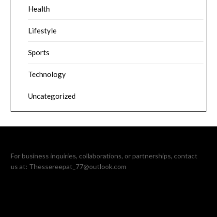
Health
Lifestyle
Sports
Technology
Uncategorized
For business inquiries, collaborations, or partnerships, contact
us at:
Thessereepat_77@outlook.com