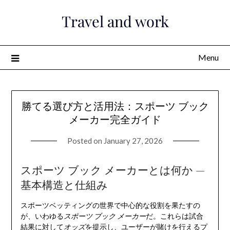
Skip
Travel and work
to
content
Menu
勝てる選び方と活用法：スポーツ ブック
メーカー完全ガイド
Posted on
January 27, 2026
スポーツ ブック メーカーとは何か —
基本構造と仕組み
スポーツベッティングの世界で中心的な役割を果たすの
が、いわゆる
スポーツ ブック メーカー
だ。これらは試合
結果に対して
オッズ
を提示し、ユーザーが賭けを行えるプ