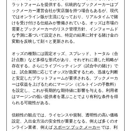
ラットフォームを提供する。伝統的なブックメーカーはブ
ックメーカー運営会社が実店舗を持つ場合もあるが、現代
ではオンライン版が主流になっており、リアルタイムで賭
けを受け付ける仕組みが整備されている。オッズは市場の
需要とブックメーカーのリスク管理方針、インフォームド
な予測に基づいて設定され、特定の結果に対する賭け金の
変動を反映して刻々と更新される。
オッズの種類には固定オッズ、スプレッド、トータル（合
計点数）など多様な形式があり、それぞれに適した戦略が
存在する。さらにライブベッティング（試合中の賭け）で
は、試合展開に応じて
オッズ
が急変するため、迅速な判断
と安定したプラットフォームが要求される。ブックメーカ
ーは収益を上げるためにマージン（ビルトインの手数料）
を設定し、これが長期的な期待値に影響を与える。利用者
はマージンの低い提供者を選ぶことでより有利な条件を得
られる可能性がある。
信頼性の観点では、ライセンスや規制、透明性の高い価格
設定、入出金方法の安全性が重要となる。例えば多くのオ
ンライン業者、例えば
スポーツ ブック メーカー
では、利