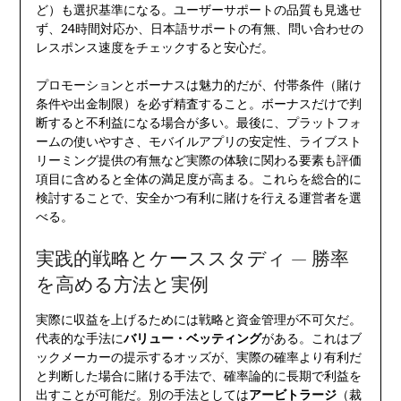
ど）も選択基準になる。ユーザーサポートの品質も見逃せ
ず、24時間対応か、日本語サポートの有無、問い合わせの
レスポンス速度をチェックすると安心だ。
プロモーションとボーナスは魅力的だが、付帯条件（賭け
条件や出金制限）を必ず精査すること。ボーナスだけで判
断すると不利益になる場合が多い。最後に、プラットフォ
ームの使いやすさ、モバイルアプリの安定性、ライブスト
リーミング提供の有無など実際の体験に関わる要素も評価
項目に含めると全体の満足度が高まる。これらを総合的に
検討することで、安全かつ有利に賭けを行える運営者を選
べる。
実践的戦略とケーススタディ — 勝率
を高める方法と実例
実際に収益を上げるためには戦略と資金管理が不可欠だ。
代表的な手法に
バリュー・ベッティング
がある。これはブ
ックメーカーの提示するオッズが、実際の確率より有利だ
と判断した場合に賭ける手法で、確率論的に長期で利益を
出すことが可能だ。別の手法としては
アービトラージ
（裁