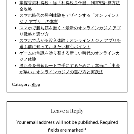
掌握香港利得稅：從「利得稅是什麼」到實戰計算方法
全攻略
スマホ時代の勝利体験をデザインする「オンラインカ
ジノ アプリ」の本質
スマホで勝ち筋を磨く：最新のオンラインカジノ アプ
リ戦略と選び方
スマホで広がる没入体験：オンラインカジノ アプリを
選ぶ前に知っておきたい核心ポイント
ゲームの常識を塗り替える新しい時代のオンラインカ
ジノ体験
勝ち金を最短ルートで手にするために：本当に「出金
が早い」オンラインカジノの選び方と実践法
Category:
Blog
Leave a Reply
Your email address will not be published.
Required
fields are marked
*