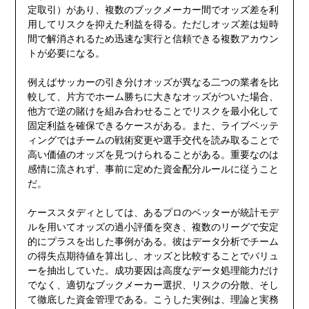
定取引）があり、複数のブックメーカー間でオッズ差を利
用してリスクを抑えた利益を得る。ただしオッズ差は短時
間で解消されるため迅速な実行と信頼できる複数アカウン
トが必要になる。
例えばサッカーの引き分けオッズが異なる二つの業者を比
較して、片方でホーム勝ちに大きなオッズがついた場合、
他方で逆の賭けを組み合わせることでリスクを最小化して
固定利益を確保できるケースがある。また、ライブベッテ
ィングではチームの戦術変更や選手交代を読み取ることで
高い価値のオッズを見つけられることがある。重要なのは
感情に流されず、事前に定めた資金配分ルールに従うこと
だ。
ケーススタディとしては、あるプロのベッターが統計モデ
ルを用いてオッズの過小評価を突き、複数のリーグで安定
的にプラスを出した事例がある。彼はデータ分析でチーム
の得失点期待値を算出し、オッズと比較することでバリュ
ーを抽出していた。成功要因は高度なデータ処理能力だけ
でなく、適切なブックメーカー選択、リスクの分散、そし
て徹底した資金管理である。こうした実例は、理論と実務