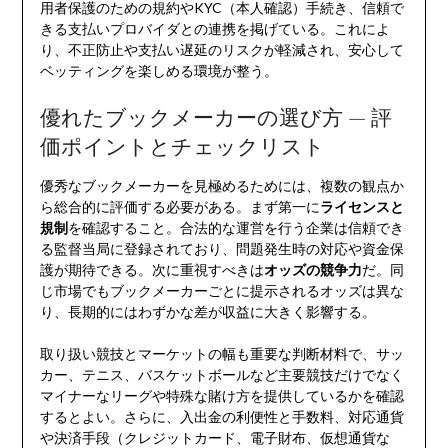
用者保護のための規約やKYC（本人確認）手続き、信頼で
きる支払いプロバイダとの連携を掲げている。これによ
り、不正防止や支払い遅延のリスクが軽減され、安心して
ベッティングを楽しめる環境が整う。
優れたブックメーカーの選び方 — 評
価ポイントとチェックリスト
優秀なブックメーカーを見極めるためには、複数の観点か
ら総合的に評価する必要がある。まず第一に
ライセンスと
規制
を確認すること。合法的な運営を行う企業は信頼でき
る監督当局に登録されており、問題発生時の対応や資金保
護が期待できる。次に重視すべきは
オッズの競争力
だ。同
じ市場でもブックメーカーごとに提示されるオッズは異な
り、長期的にはわずかな差が収益に大きく影響する。
取り扱い競技とマーケットの幅も重要な判断材料で、サッ
カー、テニス、バスケットボールなど主要競技だけでなく
マイナーなリーグや特殊な賭け方を提供しているかを確認
するとよい。さらに、入出金の利便性と手数料、対応通貨
や決済手段（クレジットカード、電子財布、仮想通貨な