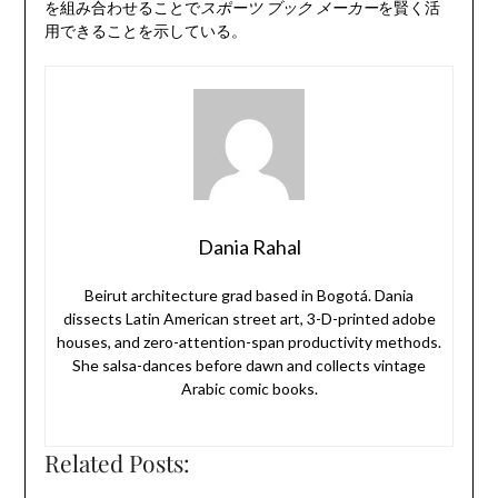
を組み合わせることで
スポーツ ブック メーカー
を賢く活
用できることを示している。
Dania Rahal
Beirut architecture grad based in Bogotá. Dania
dissects Latin American street art, 3-D-printed adobe
houses, and zero-attention-span productivity methods.
She salsa-dances before dawn and collects vintage
Arabic comic books.
Related Posts: