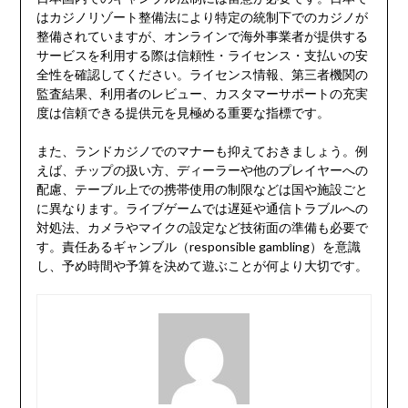
はカジノリゾート整備法により特定の統制下でのカジノが
整備されていますが、オンラインで海外事業者が提供する
サービスを利用する際は信頼性・ライセンス・支払いの安
全性を確認してください。ライセンス情報、第三者機関の
監査結果、利用者のレビュー、カスタマーサポートの充実
度は信頼できる提供元を見極める重要な指標です。
また、ランドカジノでのマナーも抑えておきましょう。例
えば、チップの扱い方、ディーラーや他のプレイヤーへの
配慮、テーブル上での携帯使用の制限などは国や施設ごと
に異なります。ライブゲームでは遅延や通信トラブルへの
対処法、カメラやマイクの設定など技術面の準備も必要で
す。責任あるギャンブル（responsible gambling）を意識
し、予め時間や予算を決めて遊ぶことが何より大切です。